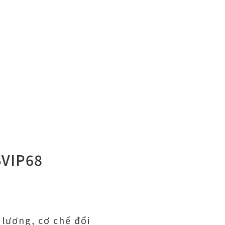
SVIP68
 lượng, cơ chế đổi