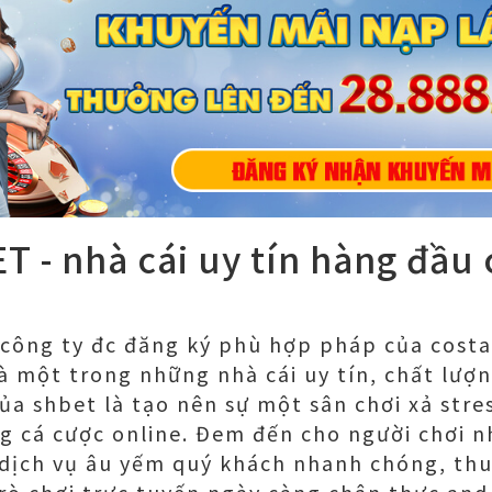
T - nhà cái uy tín hàng đầu 
công ty đc đăng ký phù hợp pháp của costa 
à một trong những nhà cái uy tín, chất lượn
của shbet là tạo nên sự một sân chơi xả stre
 cá cược online. Đem đến cho người chơi n
 dịch vụ âu yếm quý khách nhanh chóng, thu