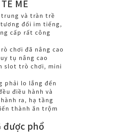
 TÊ MÊ
 trung và tràn trề
 tương đối im tiếng,
âng cấp rất công
trò chơi đã nâng cao
quy tụ nâng cao
slot trò chơi, mini
g phải lo lắng đến
 đều điều hành và
hành ra, hạ tầng
iến thành ăn trộm
G được phổ