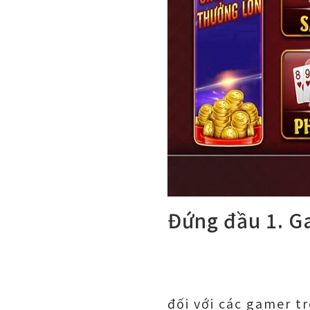
Đứng đầu 1. 
đối với các gamer tr