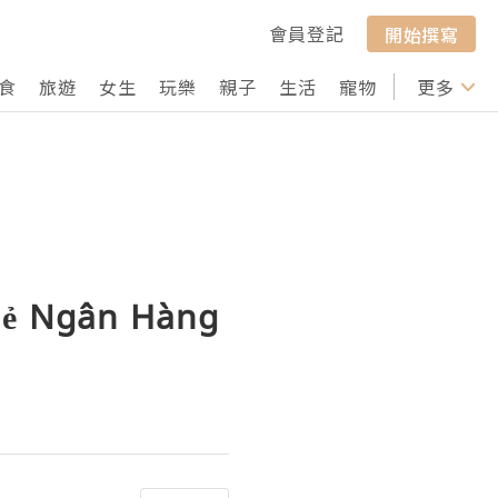
會員登記
開始撰寫
食
旅遊
女生
玩樂
親子
生活
寵物
行山
更多
打卡
Thẻ Ngân Hàng