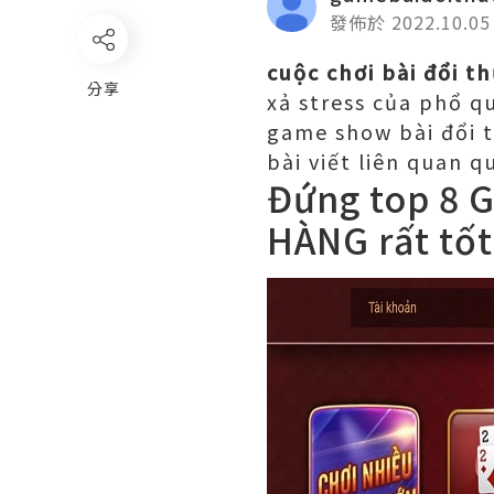
發佈於 2022.10.05
cuộc chơi bài đổi 
分享
xả stress của phổ q
game show bài đổi 
bài viết liên quan q
Đứng top 8
HÀNG rất tốt