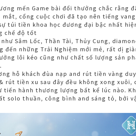
hương mến Game bài đổi thưởng chắc rằng 
ra mắt, cổng cuộc chơi đã tạo nên tiếng van
 sự túi tiền khoa học đương đại bậc nhất hiệ
 chế độ tốt
ới như Sâm Lốc, Thần Tài, Thủy Cung, diamon
 đến những Trải Nghiệm mới mẻ, rất dị già
thưởng lôi kéo cũng như chất số lượng sản p
.
ng hỗ khách đùa nạp and rút tiền vàng duy
 & rút tiền xu sau đây đều không xong xuôi, 
tiến hành thương lượng bất kể lúc nào. Kh
rất solo thuần, công bình and sáng tỏ, bởi 