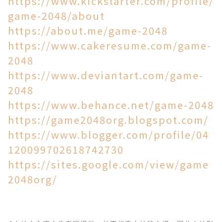
https://www.kickstarter.com/profile/
game-2048/about
https://about.me/game-2048
https://www.cakeresume.com/game-
2048
https://www.deviantart.com/game-
2048
https://www.behance.net/game-2048
https://game2048org.blogspot.com/
https://www.blogger.com/profile/04
120099702618742730
https://sites.google.com/view/game
2048org/