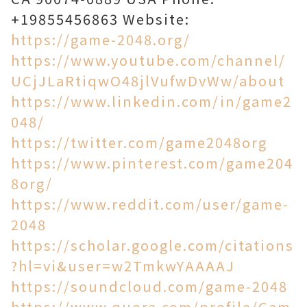
+19855456863 Website:
https://game-2048.org/
https://www.youtube.com/channel/
UCjJLaRtiqwO48jlVufwDvWw/about
https://www.linkedin.com/in/game2
048/
https://twitter.com/game2048org
https://www.pinterest.com/game204
8org/
https://www.reddit.com/user/game-
2048
https://scholar.google.com/citations
?hl=vi&user=w2TmkwYAAAAJ
https://soundcloud.com/game-2048
https://www.quora.com/profile/Gam