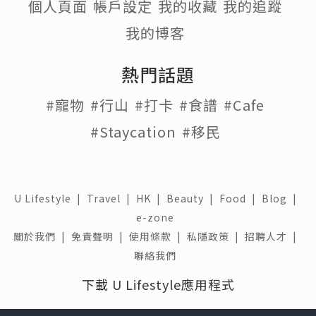
個人頁面
帳戶設定
我的收藏
我的追蹤
我的博客
熱門話題
#寵物
#行山
#打卡
#食譜
#Cafe
#Staycation
#移民
U Lifestyle
|
Travel
|
HK
|
Beauty
|
Food
|
Blog
|
e-zone
關於我們 |
免責聲明 |
使用條款 |
私隱政策 |
招聘人才 |
聯絡我們
下載 U Lifestyle應用程式