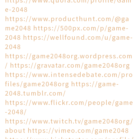
e-2048
https://www.producthunt.com/@ga
me2048
https://500px.com/p/game-
2048
https://wellfound.com/u/game-
2048
https://game2048org.wordpress.com
/
https://gravatar.com/game2048org
https://www.intensedebate.com/pro
files/game2048org
https://game-
2048.tumblr.com/
https://www.flickr.com/people/game
-2048/
https://www.twitch.tv/game2048org/
about
https://vimeo.com/game2048