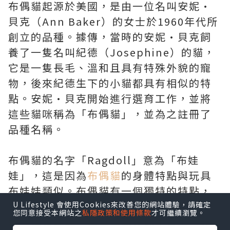
布偶貓起源於美國，是由一位名叫安妮·
貝克（Ann Baker）的女士於1960年代所
創立的品種。據傳，當時的安妮·貝克飼
養了一隻名叫紀德（Josephine）的貓，
它是一隻長毛、溫和且具有特殊外貌的寵
物，後來紀德生下的小貓都具有相似的特
點。安妮·貝克開始進行選育工作，並將
這些貓咪稱為「布偶貓」，並為之註冊了
品種名稱。
布偶貓的名字「Ragdoll」意為「布娃
娃」，這是因為
布偶貓
的身體特點與玩具
布娃娃類似。布偶貓有一個獨特的特點，
就是當抱起它們時，它們通常會放鬆身
U Lifestyle 會使用Cookies來改善您的網站體驗，請確定
您同意接受本網站之
私隱政策和使用條款
才可繼續瀏覽。
體，像布娃娃一樣垂頭臥在你手臂上，非