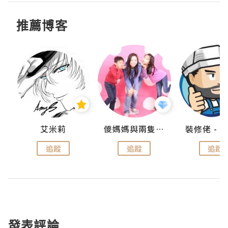
推薦博客
點滴
艾米莉
儍媽媽與兩隻小魔怪之家
追蹤
追蹤
追蹤
發表評論