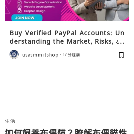
Buy Verified PayPal Accounts: Un
derstanding the Market, Risks, an
d Safer Alternatives
usasmmitshop
18分鐘前
生活
如何飼養布偶貓？瞭解布偶貓性