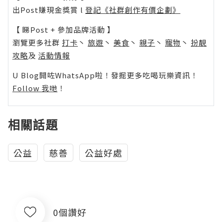
出Post賺現金獎賞 l
登記《社群創作有價企劃》
【 睇Post + 參加品牌活動 】
瀏覽更多社群
打卡
丶
旅遊
丶
美食
丶
親子
丶
寵物
丶
扮靚
攻略
及
活動情報
U Blog開咗WhatsApp啦！發掘更多吃喝玩樂資訊！
Follow 我哋
！
相關話題
公益
慈善
公益好處
0個讚好