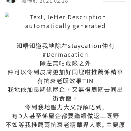
發佈於 2021.02.28
知唔知道我地除左staycation仲有
#Dermacation
除左無咁危險之外
仲可以令到皮膚更加好同埋咁推薦係精華
有抗衰老既效果TIM
我地依加長期係屋企，又無得周圍去同出
街食飯，
令到我地壓力大又舒解唔到,
有D人甚至係屋企都要繼續做返工既野
不如等我推薦兩抗衰老精華畀大家, 主要原