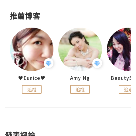
推薦博客
h 夏沫
♥Eunice♥
Amy Ng
追蹤
追蹤
追蹤
發表評論