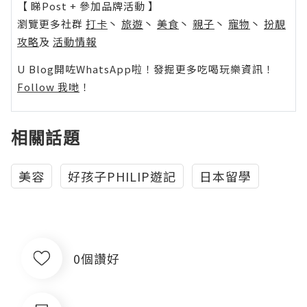
【 睇Post + 參加品牌活動 】
瀏覽更多社群
打卡
丶
旅遊
丶
美食
丶
親子
丶
寵物
丶
扮靚
攻略
及
活動情報
U Blog開咗WhatsApp啦！發掘更多吃喝玩樂資訊！
Follow 我哋
！
相關話題
美容
好孩子PHILIP遊記
日本留學
0個讚好