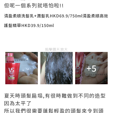
但呢一個系列就唔怕啦!!
清盈柔順洗髮乳
+
潤髮乳
HKD69.9/750ml
清盈柔順高效
護髮精華
HKD39.9/150ml
點擊圖片放大
+5
夏天時頭髮扁塌,有很時難做到不同的造型
因為太平了
所以我們很需要
蓬鬆輕盈的頭髮來令到頭