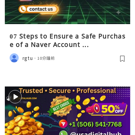
07 Steps to Ensure a Safe Purchas
e of a Naver Account ...
rgtu
10分鐘前