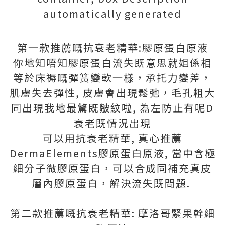
第一款推薦嘅抗衰老精華:膠原蛋白原液
你地知唔知膠原蛋白流失既意思就姐係相
等於床褥嘅彈簧變軟一樣，承托力變差，
肌膚失去彈性, 皮膚會出現鬆弛，毛孔粗大
同出現我地最驚既皺紋啦, 為左防止有呢D
衰老既情況出現
可以用抗衰老精華, 真心推薦
DermaElements膠原蛋白原液, 當中含極
細分子微膠原蛋白，可以合成同補充真皮
層內膠原蛋白，解決流失既問題.
第二款推薦嘅抗衰老精華: 摩洛哥緊果幹細