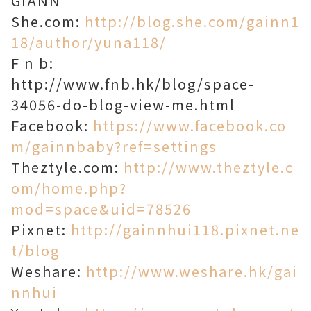
GIANN
She.com:
http://blog.she.com/gainn1
18/author/yuna118/
F n b:
http://www.fnb.hk/blog/space-
34056-do-blog-view-me.html
Facebook:
https://www.facebook.co
m/gainnbaby?ref=settings
Theztyle.com:
http://www.theztyle.c
om/home.php?
mod=space&uid=78526
Pixnet:
http://gainnhui118.pixnet.ne
t/blog
Weshare:
http://www.weshare.hk/gai
nnhui