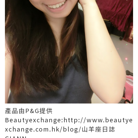
產品由P&G提供
Beautyexchange:http://www.beautye
xchange.com.hk/blog/
山羊座日誌