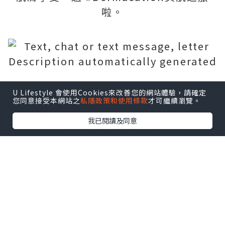
啦。
U Lifestyle 會使用Cookies來改善您的網站體驗，請確定
您同意接受本網站之
私隱政策和使用條款
才可繼續瀏覽。
我已閱讀及同意
第一款推薦嘅抗衰老精華:膠原蛋白原液
你地知唔知膠原蛋白流失既意思就姐係相
等於床褥嘅彈簧變軟一樣，承托力變差，
肌膚失去彈性, 皮膚會出現鬆弛，毛孔粗大
同出現我地最驚既皺紋啦, 為左防止有呢D