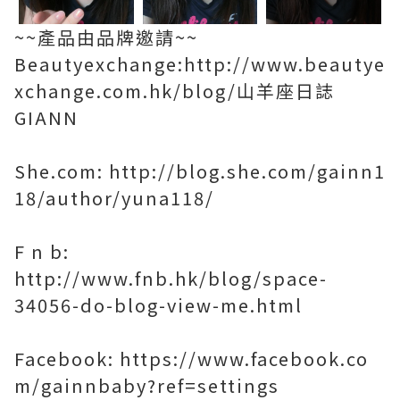
~~產品由品牌邀請~~
Beautyexchange:http://www.beautye
xchange.com.hk/blog/山羊座日誌
GIANN
She.com: http://blog.she.com/gainn1
18/author/yuna118/
F n b:
http://www.fnb.hk/blog/space-
34056-do-blog-view-me.html
Facebook: https://www.facebook.co
m/gainnbaby?ref=settings