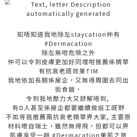
知唔知道我地除左staycation仲有
#Dermacation
除左無咁危險之外
仲可以令到皮膚更加好同埋咁推薦係精華
有抗衰老既效果TIM
我地依加長期係屋企，又無得周圍去同出
街食飯，
令到我地壓力大又舒解唔到,
有D人甚至係屋企都要繼續做返工既野
不如等我推薦兩抗衰老精華畀大家, 主要原
材料嚟自瑞士，雖然無得飛，但都可以畀
肌膚享受一趟 #Dermacation美肌之旅