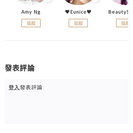
h 夏沫
Amy Ng
♥Eunice♥
追蹤
追蹤
追蹤
發表評論
登入
發表評論