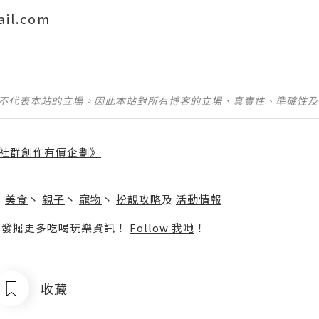
ail.com
並不代表本站的立場。因此本站對所有博客的立場、真實性、準確性
社群創作有價企劃》
】
丶
美食
丶
親子
丶
寵物
丶
扮靚攻略
及
活動情報
p啦！發掘更多吃喝玩樂資訊！
Follow 我哋
！
收藏