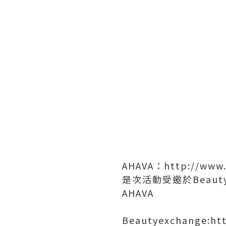
AHAVA：http://www.
是次活動受邀於Beauty.Ul
AHAVA
Beautyexchange:h