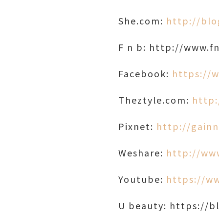
She.com:
http://bl
F n b: http://www.
Facebook:
https://
Theztyle.com:
http
Pixnet:
http://gain
Weshare:
http://ww
Youtube:
https://w
U beauty: https://b