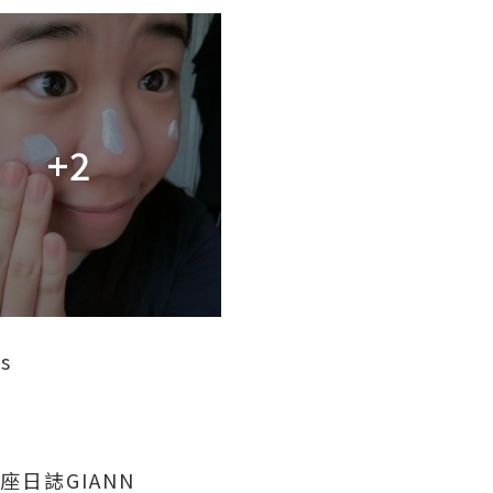
+2
s
山羊座日誌GIANN