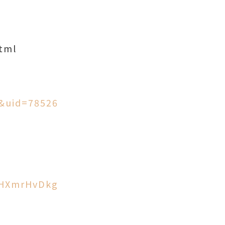
tml
&uid=78526
oHXmrHvDkg