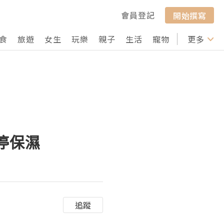
會員登記
開始撰寫
食
旅遊
女生
玩樂
親子
生活
寵物
行山
更多
打卡
停保濕
追蹤