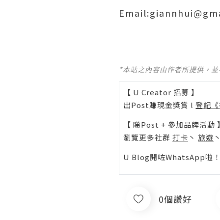
Email:giannhui@gm
*本站之內容由作者所提供，
【 U Creator 招募 】
出Post賺現金獎賞 l
登記《
【 睇Post + 參加品牌活動 
瀏覽更多社群
打卡
丶
旅遊
U Blog開咗WhatsAp
0個讚好