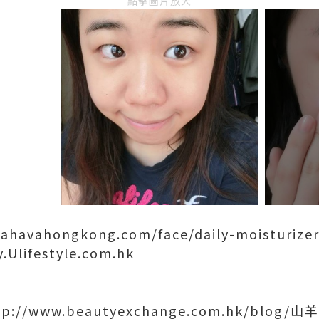
點擊圖片放大
ahavahongkong.com/face/daily-moisturizer
ifestyle.com.hk
ttp://www.beautyexchange.com.hk/blog/