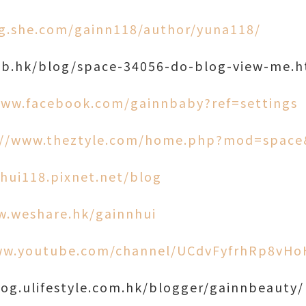
og.she.com/gainn118/author/yuna118/
fnb.hk/blog/space-34056-do-blog-view-me.h
www.facebook.com/gainnbaby?ref=settings
://www.theztyle.com/home.php?mod=space
nhui118.pixnet.net/blog
w.weshare.hk/gainnhui
ww.youtube.com/channel/UCdvFyfrhRp8vH
log.ulifestyle.com.hk/blogger/gainnbeauty/