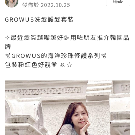
追蹤
發佈於 2022.10.25
GROWUS洗髮護髮套裝
✧最近髮質越嚟越好🥳用咗朋友推介韓國品
牌
🫧GROWUS的海洋珍珠修護系列🫧
包裝粉紅色好靚💗 ꔛ‬☆