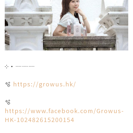
༶•┈┈┈
🫧
https://growus.hk/
🫧
https://www.facebook.com/Growus-
HK-102482615200154