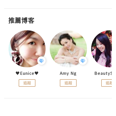
推薦博客
h 夏沫
♥Eunice♥
Amy Ng
追蹤
追蹤
追蹤