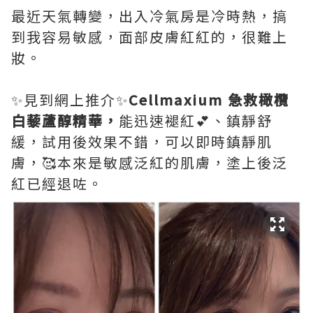
最近天氣轉變，出入冷氣房是冷時熱，搞
到我容易敏感，面部皮膚紅紅的，很難上
妝。
✨見到網上推介✨
Cellmaxium 急救橄欖
白藜蘆醇精華，
能迅速褪紅💕、鎮靜舒
緩，試用後效果不錯，可以即時鎮靜肌
膚，🥰本來是敏感泛紅的肌膚，塗上後泛
紅已經退咗。