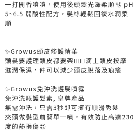
一打開香噴噴，使用後頭髮光澤柔順🫧 pH
5~6.5 弱酸性配方，髮絲輕鬆回復水潤柔
順
✨Growus頭皮修護精華
頭髮要護理頭皮都要架🧚🏻‍♀️滴上頭皮按摩
滋潤保濕，仲可以減少頭皮脫落及痕癢
✨Growus免沖洗護髮噴霧
免沖洗嘅護髮素, 皇牌產品
無需沖洗，只需3秒即可擁有順滑秀髮
夾頭做髮型前簡單一噴，有效防止高達230
度的熱損傷😍