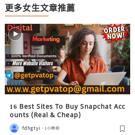
更多女生文章推薦
16 Best Sites To Buy Snapchat Acc
ounts (Real & Cheap)
fdhgtyi
1小時前