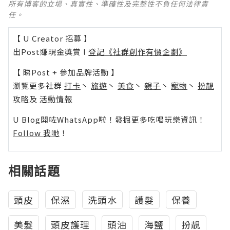
所有博客的立場、真實性、準確性及完整性不負任何法律責
任。
【 U Creator 招募 】
出Post賺現金獎賞 l
登記《社群創作有價企劃》
【 睇Post + 參加品牌活動 】
瀏覽更多社群
打卡
丶
旅遊
丶
美食
丶
親子
丶
寵物
丶
扮靚
攻略
及
活動情報
U Blog開咗WhatsApp啦！發掘更多吃喝玩樂資訊！
Follow 我哋
！
相關話題
頭皮
保濕
洗頭水
護髮
保養
美髮
頭皮護理
頭油
海鹽
扮靚