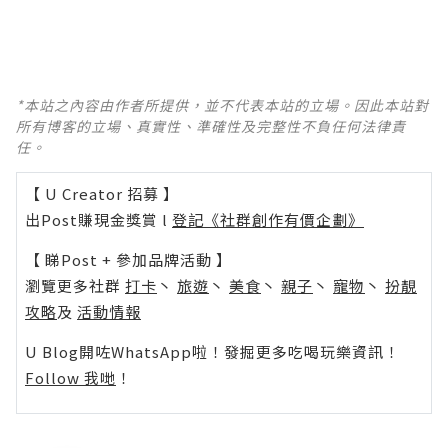
*本站之內容由作者所提供，並不代表本站的立場。因此本站對
所有博客的立場、真實性、準確性及完整性不負任何法律責
任。
【 U Creator 招募 】
出Post賺現金獎賞 l
登記《社群創作有價企劃》
【 睇Post + 參加品牌活動 】
瀏覽更多社群
打卡
丶
旅遊
丶
美食
丶
親子
丶
寵物
丶
扮靚
攻略
及
活動情報
U Blog開咗WhatsApp啦！發掘更多吃喝玩樂資訊！
Follow 我哋
！