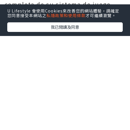
completa de su sistema de juego.
U Lifestyle 會使用Cookies來改善您的網站體驗，請確定
Alonso ha reconocido abiertamente
您同意接受本網站之
私隱政策和使用條款
才可繼續瀏覽。
el doble desafío que supone contar
我已閱讀及同意
con una plantilla excesivamente
amplia y la urgente necesidad de
realizar una limpieza de jugadores
este verano; asimismo, ha subrayado
que se requiere paciencia y que el
equipo no se convertirá
inmediatamente en aspirante al
título en su primera temporada.
发发啊
Los jugadores, equipados con sus
Camiseta Chelsea baratas
, se
preparan activamente para los