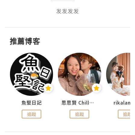
发发发发
推薦博客
urnal
魚堅日記
思思賢 ChillMyBabe
rikala
追蹤
追蹤
追蹤