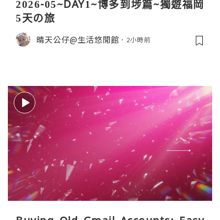
2026-05~DAY1~博多到埗篇~獨遊福岡
5天の旅
晴天公仔@生活悠閒館
2小時前