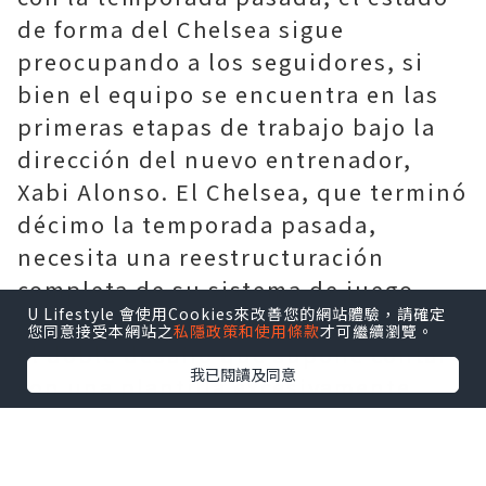
de forma del Chelsea sigue
preocupando a los seguidores, si
bien el equipo se encuentra en las
primeras etapas de trabajo bajo la
dirección del nuevo entrenador,
Xabi Alonso. El Chelsea, que terminó
décimo la temporada pasada,
necesita una reestructuración
completa de su sistema de juego.
U Lifestyle 會使用Cookies來改善您的網站體驗，請確定
Alonso ha reconocido abiertamente
您同意接受本網站之
私隱政策和使用條款
才可繼續瀏覽。
el doble desafío que supone contar
我已閱讀及同意
con una plantilla excesivamente
amplia y la urgente necesidad de
realizar una limpieza de jugadores
este verano; asimismo, ha subrayado