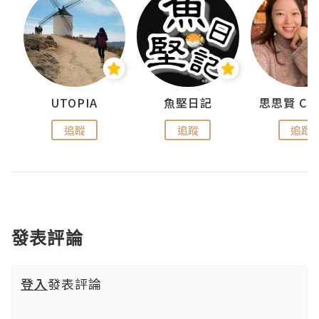
urnal
UTOPIA
魚堅日記
追蹤
追蹤
追蹤
發表評論
登入
發表評論