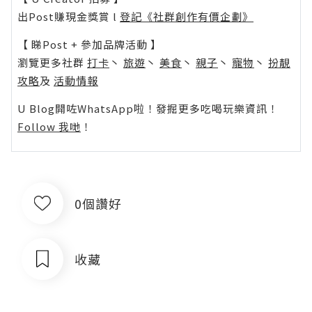
出Post賺現金獎賞 l
登記《社群創作有價企劃》
【 睇Post + 參加品牌活動 】
瀏覽更多社群
打卡
丶
旅遊
丶
美食
丶
親子
丶
寵物
丶
扮靚
攻略
及
活動情報
U Blog開咗WhatsApp啦！發掘更多吃喝玩樂資訊！
Follow 我哋
！
0個讚好
收藏