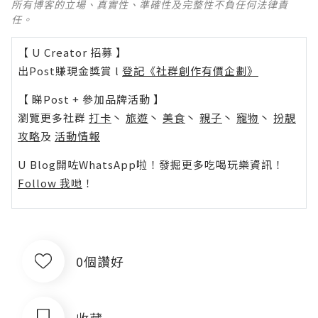
所有博客的立場、真實性、準確性及完整性不負任何法律責
任。
【 U Creator 招募 】
出Post賺現金獎賞 l
登記《社群創作有價企劃》
【 睇Post + 參加品牌活動 】
瀏覽更多社群
打卡
丶
旅遊
丶
美食
丶
親子
丶
寵物
丶
扮靚
攻略
及
活動情報
U Blog開咗WhatsApp啦！發掘更多吃喝玩樂資訊！
Follow 我哋
！
0個讚好
收藏