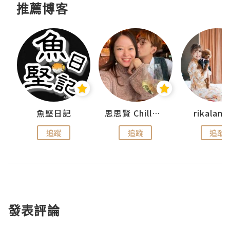
推薦博客
urnal
魚堅日記
思思賢 ChillMyBabe
rikala
追蹤
追蹤
追蹤
發表評論