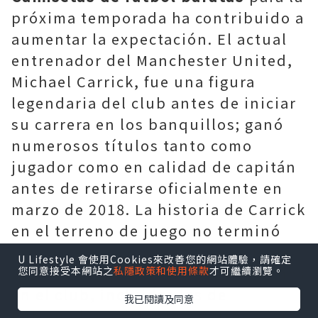
próxima temporada ha contribuido a
aumentar la expectación. El actual
entrenador del Manchester United,
Michael Carrick, fue una figura
legendaria del club antes de iniciar
su carrera en los banquillos; ganó
numerosos títulos tanto como
jugador como en calidad de capitán
antes de retirarse oficialmente en
marzo de 2018. La historia de Carrick
en el terreno de juego no terminó
con su retirada: a partir de julio de
U Lifestyle 會使用Cookies來改善您的網站體驗，請確定
2018, desempeñó diversas funciones
您同意接受本網站之
私隱政策和使用條款
才可繼續瀏覽。
en el club, incluidas las de
我已閱讀及同意
entrenador asistente y entrenador