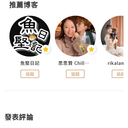
推薦博客
urnal
魚堅日記
思思賢 ChillMyBabe
rikala
追蹤
追蹤
追蹤
發表評論