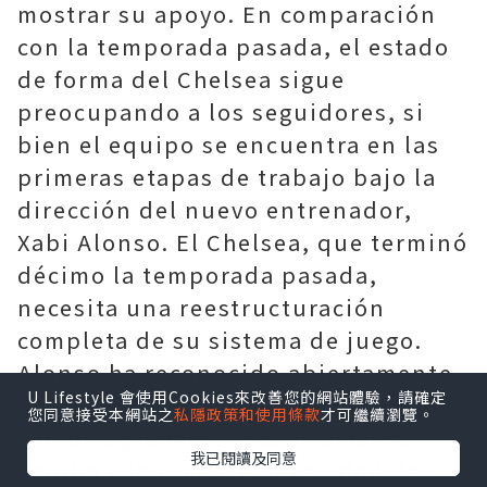
mostrar su apoyo. En comparación
con la temporada pasada, el estado
de forma del Chelsea sigue
preocupando a los seguidores, si
bien el equipo se encuentra en las
primeras etapas de trabajo bajo la
dirección del nuevo entrenador,
Xabi Alonso. El Chelsea, que terminó
décimo la temporada pasada,
necesita una reestructuración
completa de su sistema de juego.
Alonso ha reconocido abiertamente
U Lifestyle 會使用Cookies來改善您的網站體驗，請確定
el doble desafío que supone contar
您同意接受本網站之
私隱政策和使用條款
才可繼續瀏覽。
con una plantilla excesivamente
我已閱讀及同意
amplia y la urgente necesidad de