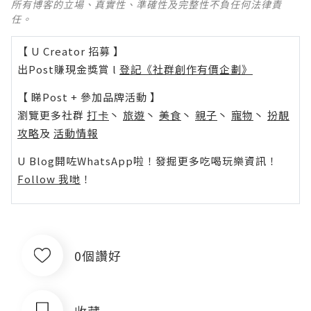
所有博客的立場、真實性、準確性及完整性不負任何法律責
任。
【 U Creator 招募 】
出Post賺現金獎賞 l
登記《社群創作有價企劃》
【 睇Post + 參加品牌活動 】
瀏覽更多社群
打卡
丶
旅遊
丶
美食
丶
親子
丶
寵物
丶
扮靚
攻略
及
活動情報
U Blog開咗WhatsApp啦！發掘更多吃喝玩樂資訊！
Follow 我哋
！
0個讚好
收藏