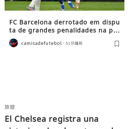
FC Barcelona derrotado em dispu
ta de grandes penalidades na pré
-época
camisadefutebol
51分鐘前
旅遊
El Chelsea registra una