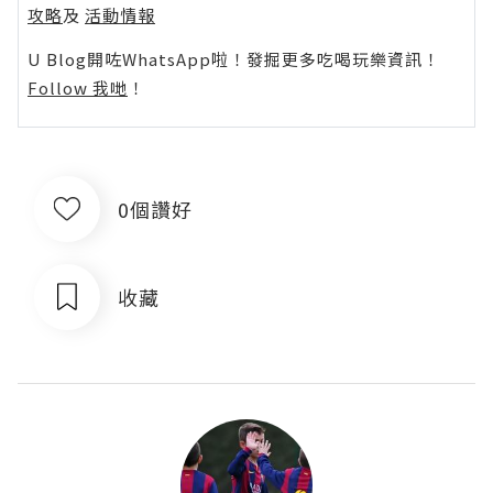
攻略
及
活動情報
U Blog開咗WhatsApp啦！發掘更多吃喝玩樂資訊！
Follow 我哋
！
0個讚好
收藏