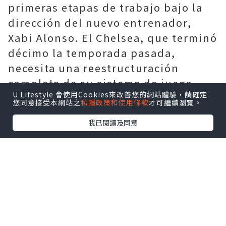
primeras etapas de trabajo bajo la
dirección del nuevo entrenador,
Xabi Alonso. El Chelsea, que terminó
décimo la temporada pasada,
necesita una reestructuración
completa de su sistema de juego.
U Lifestyle 會使用Cookies來改善您的網站體驗，請確定
Alonso ha reconocido abiertamente
您同意接受本網站之
私隱政策和使用條款
才可繼續瀏覽。
el doble desafío que supone contar
我已閱讀及同意
con una plantilla excesivamente
amplia y la urgente necesidad de
realizar una limpieza de jugadores
este verano; asimismo, ha subrayado
que se requiere paciencia y que el
equipo no se convertirá
inmediatamente en aspirante al