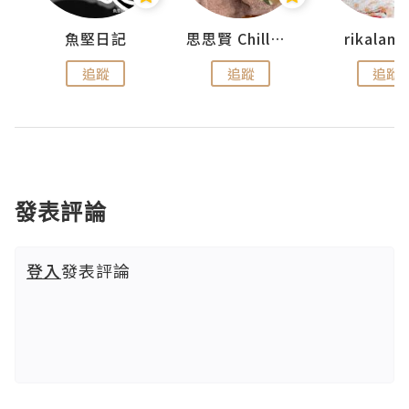
urnal
魚堅日記
思思賢 ChillMyBabe
rikala
追蹤
追蹤
追蹤
發表評論
登入
發表評論