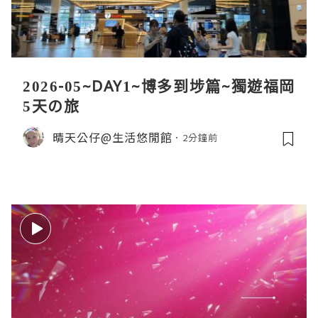
2026-05~DAY1~博多到埗篇~獨遊福岡
5天の旅
晴天公仔@生活悠閒館
2分鐘前