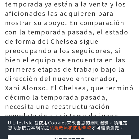
temporada ya están a la venta y los
aficionados las adquieren para
mostrar su apoyo. En comparación
con la temporada pasada, el estado
de forma del Chelsea sigue
preocupando a los seguidores, si
bien el equipo se encuentra en las
primeras etapas de trabajo bajo la
dirección del nuevo entrenador,
Xabi Alonso. El Chelsea, que terminó
décimo la temporada pasada,
necesita una reestructuración
completa de su sistema de juego.
U Lifestyle 會使用Cookies來改善您的網站體驗，請確定
Alonso ha reconocido abiertamente
您同意接受本網站之
私隱政策和使用條款
才可繼續瀏覽。
el doble desafío que supone contar