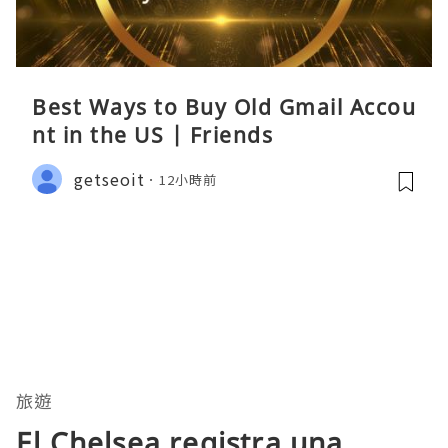
Best Ways to Buy Old Gmail Accou
nt in the US | Friends
getseoit
12小時前
旅遊
El Chelsea registra una