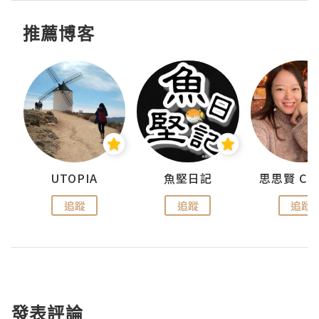
推薦博客
urnal
UTOPIA
魚堅日記
追蹤
追蹤
追蹤
發表評論