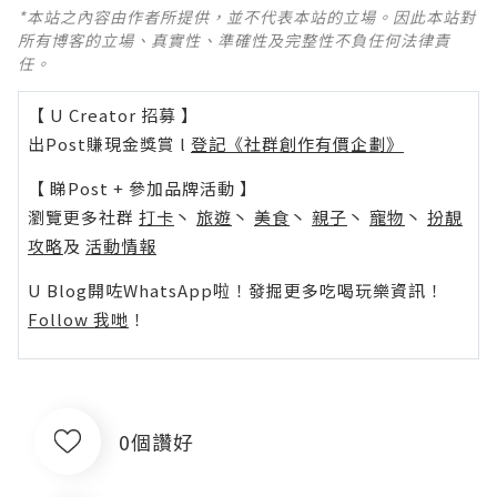
*本站之內容由作者所提供，並不代表本站的立場。因此本站對
所有博客的立場、真實性、準確性及完整性不負任何法律責
任。
【 U Creator 招募 】
出Post賺現金獎賞 l
登記《社群創作有價企劃》
【 睇Post + 參加品牌活動 】
瀏覽更多社群
打卡
丶
旅遊
丶
美食
丶
親子
丶
寵物
丶
扮靚
攻略
及
活動情報
U Blog開咗WhatsApp啦！發掘更多吃喝玩樂資訊！
Follow 我哋
！
0個讚好