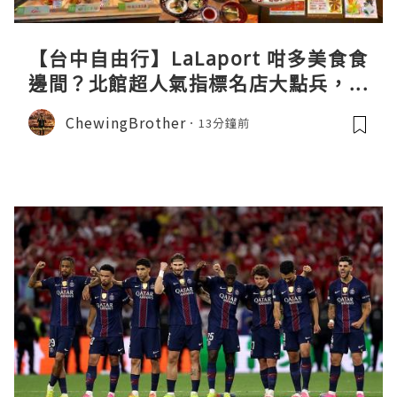
【台中自由行】LaLaport 咁多美食食
邊間？北館超人氣指標名店大點兵，深
度實測日本直送「北丸」職人料理與南
ChewingBrother
13分鐘前
館 LOPIA 超市神級熟食區！