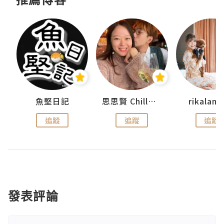
urnal
魚堅日記
思思賢 ChillMyBabe
rikala
追蹤
追蹤
追蹤
發表評論