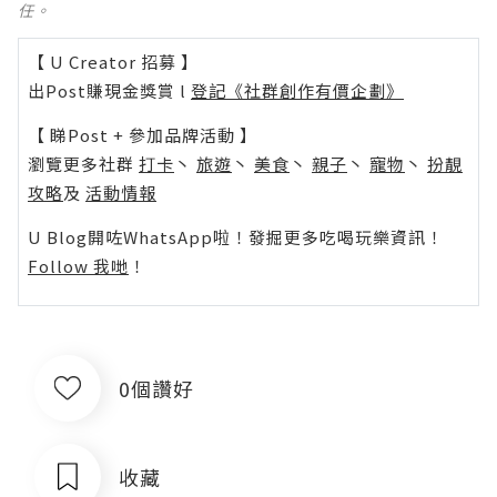
任。
【 U Creator 招募 】
出Post賺現金獎賞 l
登記《社群創作有價企劃》
【 睇Post + 參加品牌活動 】
瀏覽更多社群
打卡
丶
旅遊
丶
美食
丶
親子
丶
寵物
丶
扮靚
攻略
及
活動情報
U Blog開咗WhatsApp啦！發掘更多吃喝玩樂資訊！
Follow 我哋
！
0個讚好
收藏