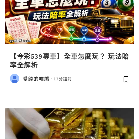
【今彩539專車】全車怎麼玩？ 玩法賠
率全解析
愛錢的喵編
13分鐘前