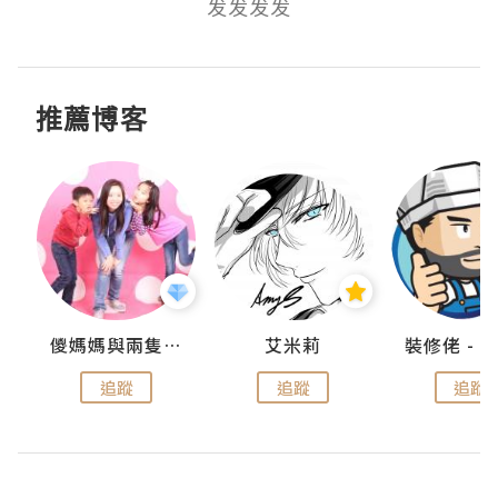
发发发发
推薦博客
點滴
儍媽媽與兩隻小魔怪之家
艾米莉
追蹤
追蹤
追蹤