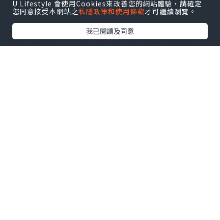
U Lifestyle 會使用Cookies來改善您的網站體驗，請確定
2018, desempeñó diversas funciones
您同意接受本網站之
私隱政策和使用條款
才可繼續瀏覽。
en el club, incluidas las de
我已閱讀及同意
entrenador asistente y entrenador
interino. En octubre de 2022, dejó el
Manchester United para iniciar
oficialmente su carrera como técnico
en otro lugar, pero fue llamado de
urgencia para regresar al club en
enero de 2026.
大大
Los jugadores, ataviados con las
Camiseta Manchester United
baratas
del equipo, luchan con
intensidad sobre el campo. Michael
Carrick se hizo cargo del equipo