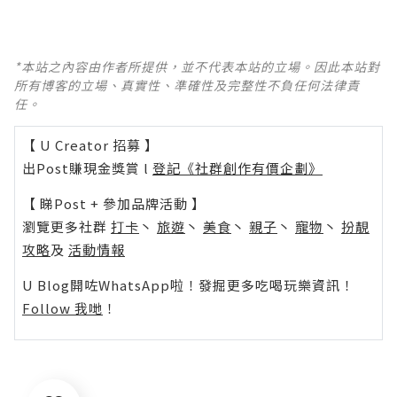
*本站之內容由作者所提供，並不代表本站的立場。因此本站對
所有博客的立場、真實性、準確性及完整性不負任何法律責
任。
【 U Creator 招募 】
出Post賺現金獎賞 l
登記《社群創作有價企劃》
【 睇Post + 參加品牌活動 】
瀏覽更多社群
打卡
丶
旅遊
丶
美食
丶
親子
丶
寵物
丶
扮靚
攻略
及
活動情報
U Blog開咗WhatsApp啦！發掘更多吃喝玩樂資訊！
Follow 我哋
！