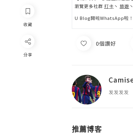
瀏覽更多社群
打卡
丶
旅遊
U Blog開咗WhatsAp
收藏
0個讚好
分享
Camise
发发发发
推薦博客