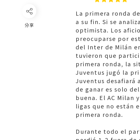
La primera ronda de
a su fin. Si se anali
分享
optimista. Los afic
preocuparse por est
del Inter de Milán en
tuvieron que partici
primera ronda, la si
Juventus jugó la pr
Juventus desafiará a
de ganar es solo de
buena. El AC Milan 
ligas que no están 
primera ronda.
Durante todo el part
perdió 1-2 fuera de 