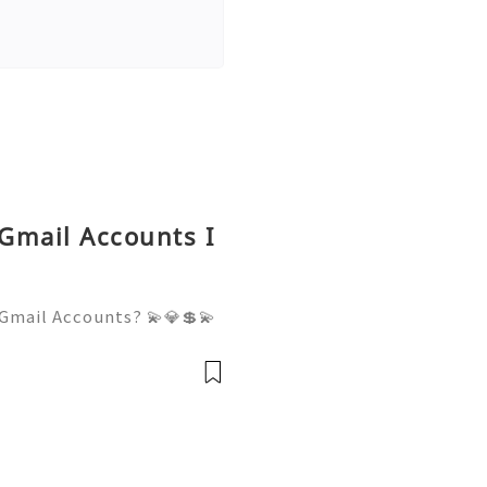
 Gmail Accounts I
Gmail Accounts? 💫💎💲💫
er Support 💫💎💲💫🌐✨💎W
💫🌐✨💎Telegram: @usadigi
igitalhub 💫💎💲💫🌐✨💎Em