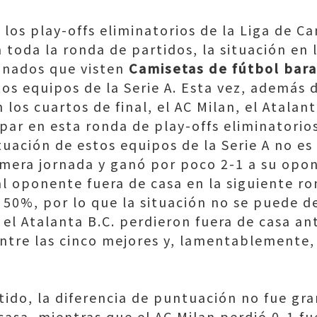
 los play-offs eliminatorios de la Liga de 
za toda la ronda de partidos, la situación en 
ionados que visten
Camisetas de fútbol bar
os equipos de la Serie A. Esta vez, además d
 los cuartos de final, el AC Milan, el Atalan
par en esta ronda de play-offs eliminatorio
tuación de estos equipos de la Serie A no es
imera jornada y ganó por poco 2-1 a su opon
l oponente fuera de casa en la siguiente ron
l 50%, por lo que la situación no se puede d
y el Atalanta B.C. perdieron fuera de casa a
entre las cinco mejores y, lamentablemente,
ido, la diferencia de puntuación no fue gra
casa, mientras que el AC Milan perdió 0-1 f