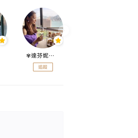
✾達芬妮•愛孩子•愛生活✾
wendysugar享受生活gogogo
追蹤
追蹤