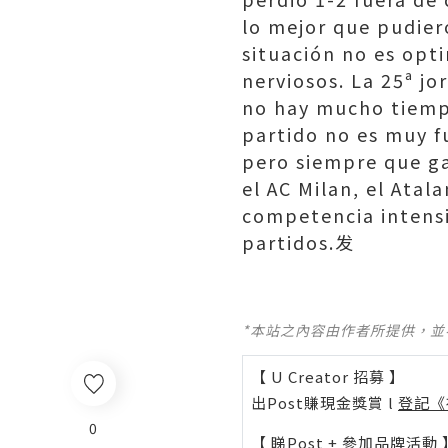
lo mejor que pudier
situación no es opt
nerviosos. La 25ª jo
no hay mucho tiemp
partido no es muy fu
pero siempre que gan
el AC Milan, el Atal
competencia intensi
partidos.发
*本站之內容由作者所提供，
【 U Creator 招募 】
出Post賺現金獎賞 l
登記《
0
【 睇Post + 參加品牌活動 