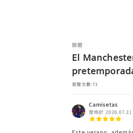
旅遊
El Mancheste
pretemporada 
瀏覽次數:73
Camisetas
發佈於 2026.07.31
Este verano, además