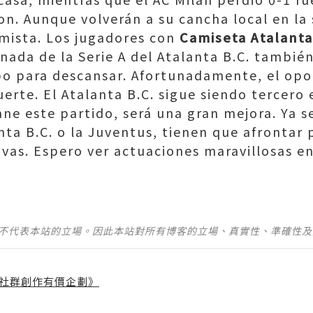
on. Aunque volverán a su cancha local en la 
imista. Los jugadores con
Camiseta Atalant
rnada de la Serie A del Atalanta B.C. tambi
o para descansar. Afortunadamente, el opo
erte. El Atalanta B.C. sigue siendo tercero e
e este partido, será una gran mejora. Ya se
anta B.C. o la Juventus, tienen que afrontar
vas. Espero ver actuaciones maravillosas e
並不代表本站的立場。因此本站對所有博客的立場、真實性、準確性
社群創作有價企劃》
】