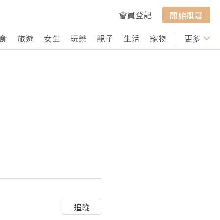
會員登記
開始撰寫
食
旅遊
女生
玩樂
親子
生活
寵物
行山
更多
打卡
追蹤