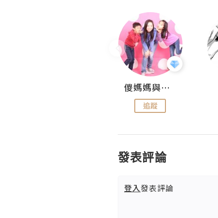
Hahakelly的生活點滴
儍媽媽與兩隻小魔怪之家
追蹤
追蹤
發表評論
登入
發表評論