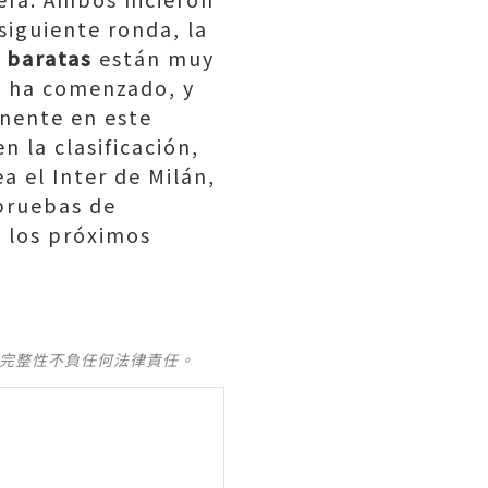
siguiente ronda, la
a baratas
están muy
én ha comenzado, y
nente en este
n la clasificación,
a el Inter de Milán,
 pruebas de
n los próximos
及完整性不負任何法律責任。