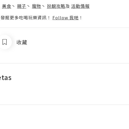
丶
美食
丶
親子
丶
寵物
丶
扮靚攻略
及
活動情報
p啦！發掘更多吃喝玩樂資訊！
Follow 我哋
！
收藏
tas