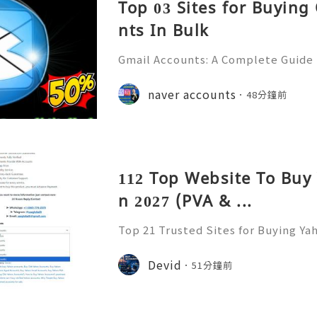
Top 03 Sites for Buying
nts In Bulk
Gmail Accounts: A Complete Guide
ication, Productivity, and Best Pra
💎Fast & Reliable 24/7 Customer S
naver accounts
48分鐘前
sApp :+1 (506) 541-7768 💫💎💲💫🌐
112 Top Website To Buy
n 2027 (PVA & ...
Top 21 Trusted Sites for Buying Ya
➤.........➤.➤..........➤.➤...........➤.➤.......
➤ Email: usaglobalit@gmail.com ➤.➤.....
Devid
51分鐘前