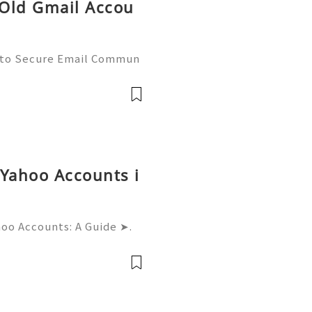
 Old Gmail Accou
 to Secure Email Commun
ctices (2026) 💫💎💲💫🌐✨
upport 💫💎💲💫🌐✨💎What
✨💎Telegram:
 Yahoo Accounts i
hoo Accounts: A Guide ➤.
......➤.➤...........➤.➤ 🌿🍁🌿🍁➤.
....➤.➤..........➤.➤......