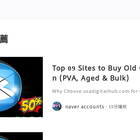
薦
Top 09 Sites to Buy Old
n (PVA, Aged & Bulk)
Why Choose usadigitalhub.com for 
🌐✨💎Fast & Reliable 24/7 Custom
hatsApp :+1 (506) 541-7768 💫💎💲
naver accounts
15分鐘前
talhub 💫💎💲💫🌐✨💎Discord: usad