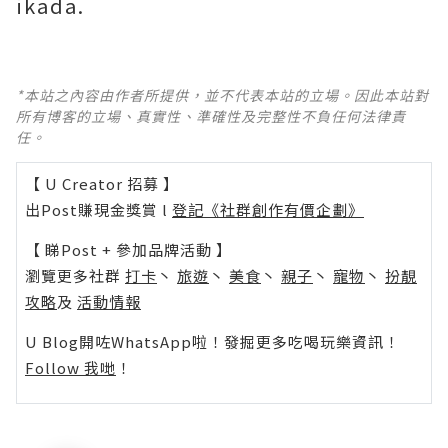
ikada.
*本站之內容由作者所提供，並不代表本站的立場。因此本站對
所有博客的立場、真實性、準確性及完整性不負任何法律責
任。
【 U Creator 招募 】
出Post賺現金獎賞 l
登記《社群創作有價企劃》
【 睇Post + 參加品牌活動 】
瀏覽更多社群
打卡
丶
旅遊
丶
美食
丶
親子
丶
寵物
丶
扮靚
攻略
及
活動情報
U Blog開咗WhatsApp啦！發掘更多吃喝玩樂資訊！
Follow 我哋
！