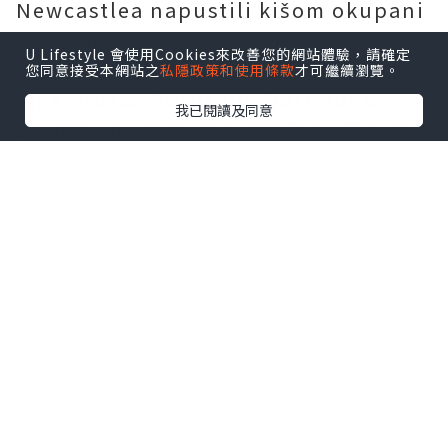
Newcastlea napustili kišom okupani
stadion nakon posljednjeg zvižduka,
U Lifestyle 會使用Cookies來改善您的網站體驗，請確定
obeshrabreni i poraženi lekcijom
您同意接受本網站之
私隱政策和使用條款
才可繼續瀏覽。
Lige prvaka Borussije Dortmund.
我已閱讀及同意
Živahno more nogometnih majica na
stadionu pokazalo je nepokolebljivu
strast navijača. Nmechino
odlučujuće prvo mjesto na kraju
intenzivnog prvog poluvremena
pokazalo se dovoljnim za
bundesligaša da osigura svoju prvu
pobjedu u grupnoj fazi nakon dva
prethodna pokušaja.
Dortmund je izjednačio snagu
Newcastlea, pri čemu su obje