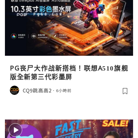
PG丧尸大作战新搭档！联想A510旗舰
版全新第三代彩墨屏
CQ9跳高高2
6小時前