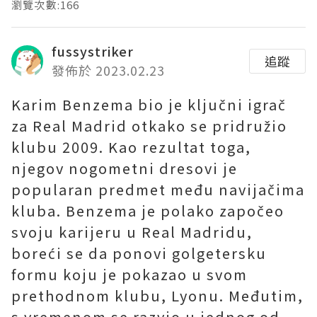
瀏覽次數:166
fussystriker
追蹤
發佈於 2023.02.23
Karim Benzema bio je ključni igrač
za Real Madrid otkako se pridružio
klubu 2009. Kao rezultat toga,
njegov nogometni dresovi je
popularan predmet među navijačima
kluba. Benzema je polako započeo
svoju karijeru u Real Madridu,
boreći se da ponovi golgetersku
formu koju je pokazao u svom
prethodnom klubu, Lyonu. Međutim,
s vremenom se razvio u jednog od