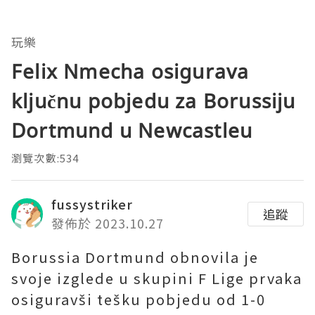
玩樂
Felix Nmecha osigurava
ključnu pobjedu za Borussiju
Dortmund u Newcastleu
瀏覽次數:534
fussystriker
追蹤
發佈於 2023.10.27
Borussia Dortmund obnovila je
svoje izglede u skupini F Lige prvaka
osiguravši tešku pobjedu od 1-0