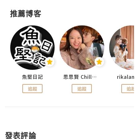
推薦博客
urnal
魚堅日記
思思賢 ChillMyBabe
rikala
追蹤
追蹤
追蹤
發表評論