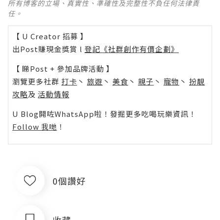
所有博客的立場、真實性、準確性及完整性不負任何法律責
任。
【 U Creator 招募 】
出Post賺現金獎賞 l
登記《社群創作有價企劃》
【 睇Post + 參加品牌活動 】
瀏覽更多社群
打卡
丶
旅遊
丶
美食
丶
親子
丶
寵物
丶
扮靚
攻略
及
活動情報
U Blog開咗WhatsApp啦！發掘更多吃喝玩樂資訊！
Follow 我哋
！
0個讚好
收藏