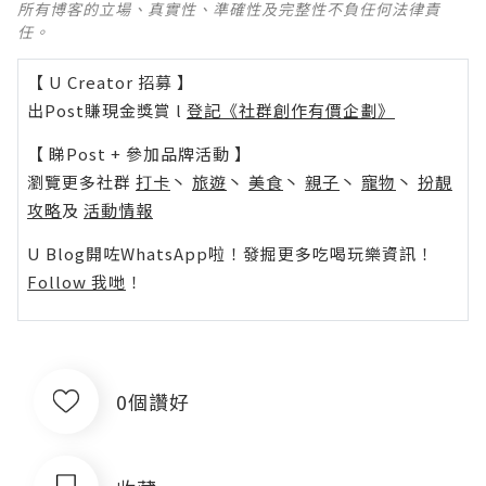
所有博客的立場、真實性、準確性及完整性不負任何法律責
任。
【 U Creator 招募 】
出Post賺現金獎賞 l
登記《社群創作有價企劃》
【 睇Post + 參加品牌活動 】
瀏覽更多社群
打卡
丶
旅遊
丶
美食
丶
親子
丶
寵物
丶
扮靚
攻略
及
活動情報
U Blog開咗WhatsApp啦！發掘更多吃喝玩樂資訊！
Follow 我哋
！
0個讚好