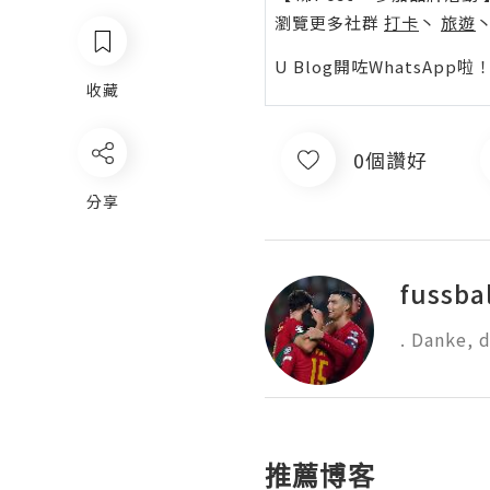
瀏覽更多社群
打卡
丶
旅遊
U Blog開咗WhatsAp
收藏
0個讚好
分享
fussbal
. Danke, 
推薦博客