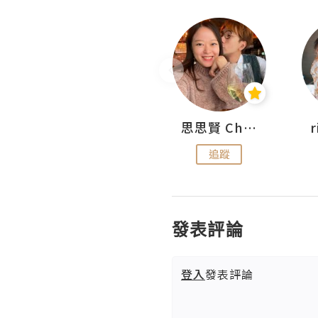
沙米旅行手帖 Somewhere Journal
思思賢 ChillMyBabe
追蹤
追蹤
發表評論
登入
發表評論