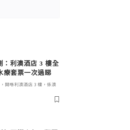
實測：利澳酒店 3 樓全
＋水療套票一次過睇
Rio，開喺利澳酒店 3 樓，係澳
嘅高端會所——私密包廂唱歌、
按摩，暢飲版仲要酒水任飲。