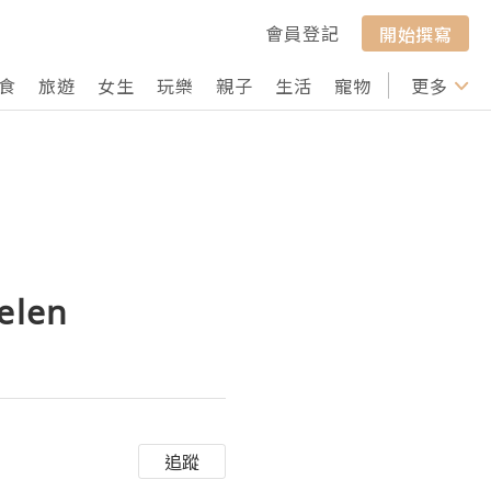
會員登記
開始撰寫
食
旅遊
女生
玩樂
親子
生活
寵物
行山
更多
打卡
elen
追蹤