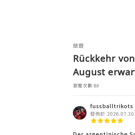
旅遊
Rückkehr von
August erwar
瀏覽次數:80
fussballtrikots
發佈於 2026.07.30
Der argentinische S