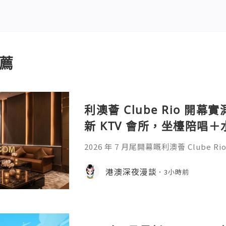
薦
利澳薈 Clube Rio 開幕
新 KTV 會所，坐檯陪唱
2026 年 7 月尾開幕嘅利澳薈 Clube 
門首間「KTV 坐檯為主、水療為輔」
技師陪唱陪飲一個鐘，再嘆一個鐘水療
港澳深夜漫談
3小時前
商務應酬、兄弟聚會啱晒。