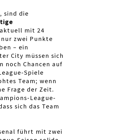
 sind die
tige
aktuell mit 24
 nur zwei Punkte
ben – ein
ter City müssen sich
en noch Chancen auf
-League-Spiele
rohtes Team; wenn
e Frage der Zeit.
Champions-League-
odass sich das Team
rsenal führt mit zwei
ague-Saison solide