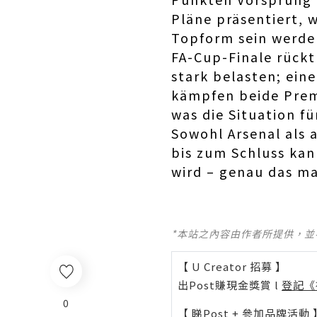
Pläne präsentiert, w
Topform sein werde
FA-Cup-Finale rückt 
stark belasten; ein
kämpfen beide Prem
was die Situation fü
Sowohl Arsenal als 
bis zum Schluss ka
wird – genau das ma
*本站之內容由作者所提供，
【 U Creator 招募 】
出Post賺現金獎賞 l
登記《
0
【 睇Post + 參加品牌活動 