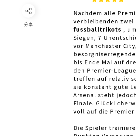
Nachdem alle Premie
verbleibenden zwei 
分享
fussballtrikots
, um
Siegen, 7 Unentschi
vor Manchester City,
besorgniserregendes
bis Ende Mai auf dr
den Premier-League-
treffen auf relativ
sie konstant gute Le
Arsenal steht jedo
Finale. Glücklicherw
voll auf die Premi
Die Spieler trainiere
Punkten Vorsprung u