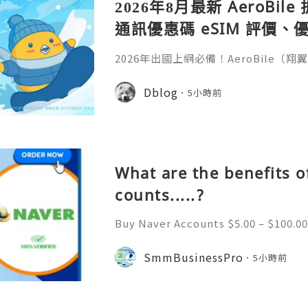
2026年8月最新 AeroBi
通訊優惠碼 eSIM 評價、優
教學完整整理
2026年出國上網必備！AeroBile
入【ASIA2607】日韓中港澳上網 9 折
9折，eSIM評價超高穩定不卡頓，蝴蝶
Dblog
5小時前
略全解析。省錢又方便，出國旅行網路不發
ile（翔翼通訊）評價、優缺點與 Z Fli
第一件最怕的事是什麼？不是行李超重
What are the benefits o
counts.....?
Buy Naver Accounts $5.00 – $100.00
h $100.00 Buy Naver Accounts Onli
e Welcome to Never South Korea’
SmmBusinessPro
5小時前
gine and online platform. Al