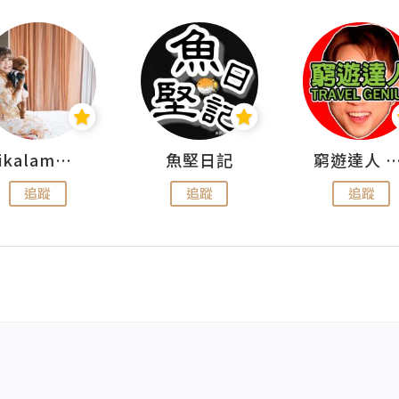
rikalammm
魚堅日記
窮遊達人 Mr.TravelGe
追蹤
追蹤
追蹤