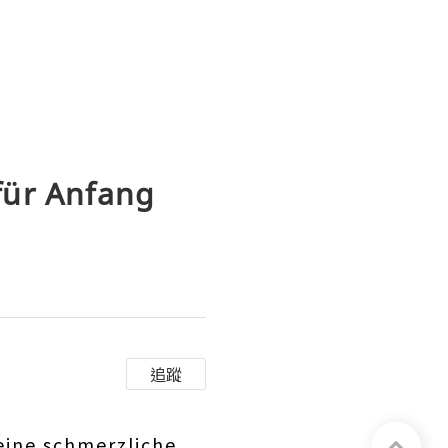
für Anfang
追蹤
eine schmerzliche