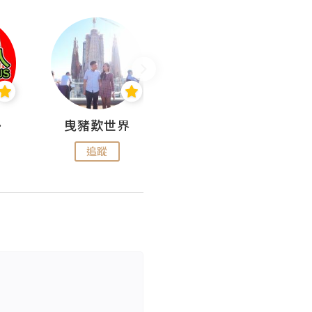
nius
曳豬歎世界
Koalascities (^O^)! @ UTravel
追蹤
追蹤