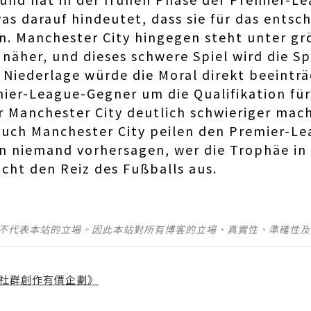
as darauf hindeutet, dass sie für das entsc
n. Manchester City hingegen steht unter g
näher, und dieses schwere Spiel wird die Sp
e Niederlage würde die Moral direkt beeintr
ier-League-Gegner um die Qualifikation fü
r Manchester City deutlich schwieriger macht
auch Manchester City peilen den Premier-Le
nn niemand vorhersagen, wer die Trophäe i
cht den Reiz des Fußballs aus.
並不代表本站的立場。因此本站對所有博客的立場、真實性、準確性
社群創作有價企劃》
】