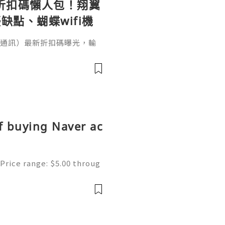
le 折扣碼懶人包！翔翼
缺點、蝴蝶wifi機
（翔翼通訊）最新折扣碼曝光，輸
、輸入【EUA2026】歐洲上網
機買斷WiFi分享器全球通用攻
愁！本文完整整理 AeroB
p／Fold 上網設定教學。出國
、不是航班
f buying Naver ac
Price range: $5.00 throug
ne | Secure & Ready to Us
s most popular search en