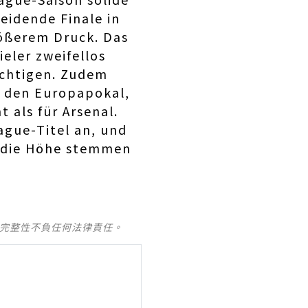
heidende Finale in
rößerem Druck. Das
ieler zweifellos
ächtigen. Zudem
r den Europapokal,
 als für Arsenal.
ague-Titel an, und
n die Höhe stemmen
及完整性不負任何法律責任。