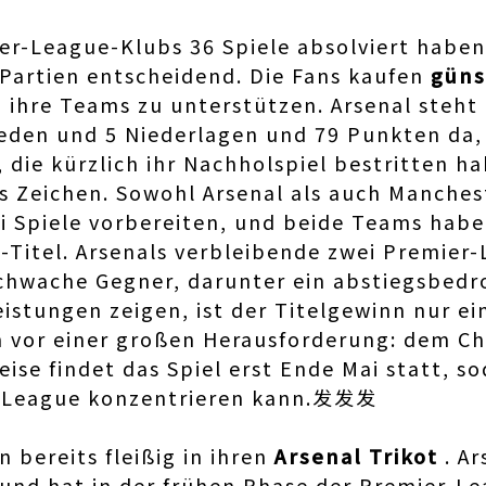
r-League-Klubs 36 Spiele absolviert haben,
Partien entscheidend. Die Fans kaufen
güns
 ihre Teams zu unterstützen. Arsenal steht 
eden und 5 Niederlagen und 79 Punkten da,
 die kürzlich ihr Nachholspiel bestritten ha
 Zeichen. Sowohl Arsenal als auch Manches
ei Spiele vorbereiten, und beide Teams hab
Titel. Arsenals verbleibende zwei Premier
 schwache Gegner, darunter ein abstiegsbed
istungen zeigen, ist der Titelgewinn nur ein
ch vor einer großen Herausforderung: dem 
eise findet das Spiel erst Ende Mai statt, s
er League konzentrieren kann.发发发
n bereits fleißig in ihren
Arsenal Trikot
. A
nd hat in der frühen Phase der Premier-Le