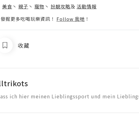
丶
美食
丶
親子
丶
寵物
丶
扮靚攻略
及
活動情報
p啦！發掘更多吃喝玩樂資訊！
Follow 我哋
！
收藏
ltrikots
dass ich hier meinen Lieblingssport und mein Liebling