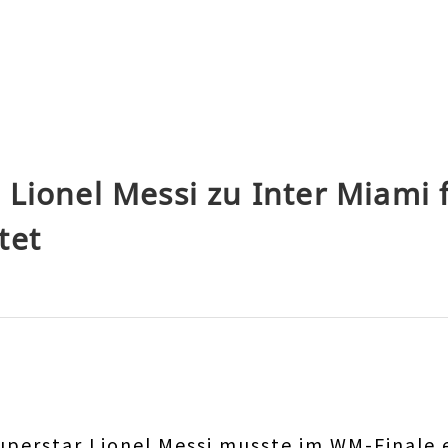
 Lionel Messi zu Inter Miami 
tet
uperstar Lionel Messi musste im WM-Finale 