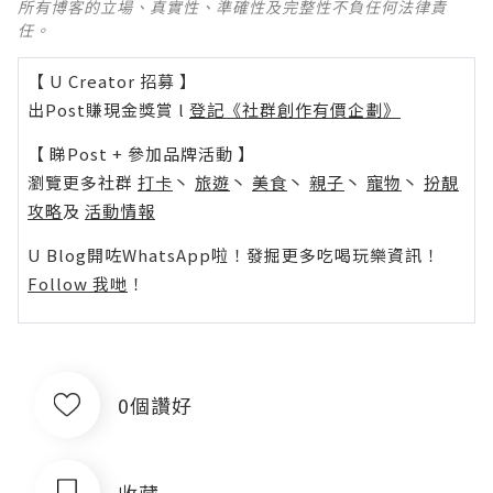
所有博客的立場、真實性、準確性及完整性不負任何法律責
任。
【 U Creator 招募 】
出Post賺現金獎賞 l
登記《社群創作有價企劃》
【 睇Post + 參加品牌活動 】
瀏覽更多社群
打卡
丶
旅遊
丶
美食
丶
親子
丶
寵物
丶
扮靚
攻略
及
活動情報
U Blog開咗WhatsApp啦！發掘更多吃喝玩樂資訊！
Follow 我哋
！
0個讚好
收藏