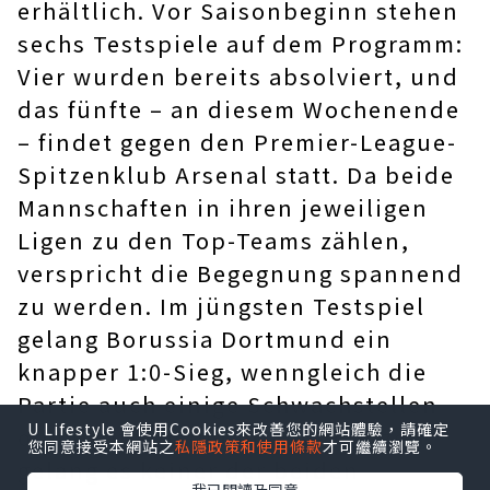
erhältlich. Vor Saisonbeginn stehen
sechs Testspiele auf dem Programm:
Vier wurden bereits absolviert, und
das fünfte – an diesem Wochenende
– findet gegen den Premier-League-
Spitzenklub Arsenal statt. Da beide
Mannschaften in ihren jeweiligen
Ligen zu den Top-Teams zählen,
verspricht die Begegnung spannend
zu werden. Im jüngsten Testspiel
gelang Borussia Dortmund ein
knapper 1:0-Sieg, wenngleich die
Partie auch einige Schwachstellen
U Lifestyle 會使用Cookies來改善您的網站體驗，請確定
offenlegte. In der ersten Halbzeit
您同意接受本網站之
私隱政策和使用條款
才可繼續瀏覽。
gelang es keiner der beiden