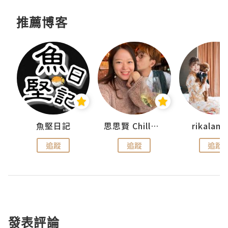
推薦博客
urnal
魚堅日記
思思賢 ChillMyBabe
rikala
追蹤
追蹤
追蹤
發表評論