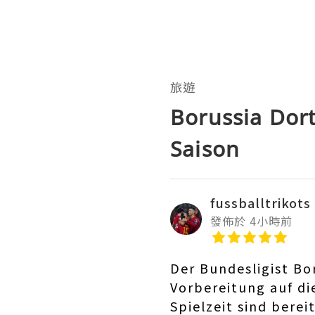
旅遊
Borussia Dort
Saison
fussballtrikots
發佈於 4小時前
Der Bundesligist Bo
Vorbereitung auf di
Spielzeit sind berei