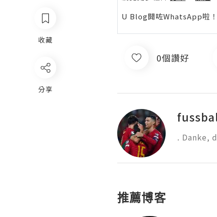
U Blog開咗WhatsAp
收藏
0個讚好
分享
fussbal
. Danke, 
推薦博客