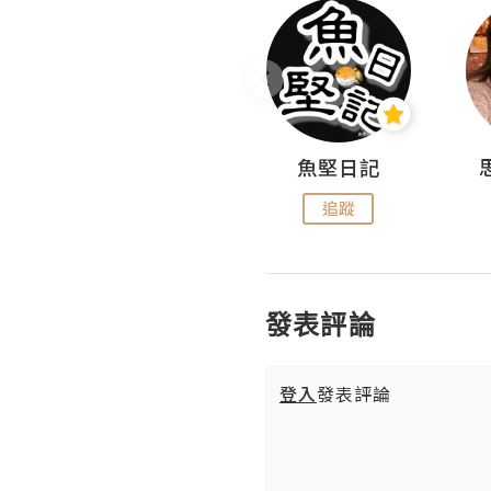
沙米旅行手帖 Somewhere Journal
魚堅日記
追蹤
追蹤
發表評論
登入
發表評論