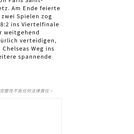
etz. Am Ende feierte
 zwei Spielen zog
2 ins Viertelfinale
ar weitgehend
ürlich verteidigen,
 Chelseas Weg ins
weitere spannende
及完整性不負任何法律責任。