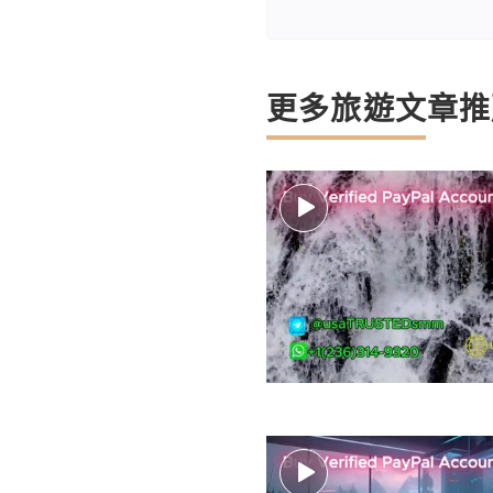
更多旅遊文章推