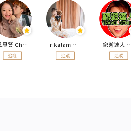
思思賢 ChillMyBabe
rikalammm
窮遊達人 Mr.TravelGe
追蹤
追蹤
追蹤