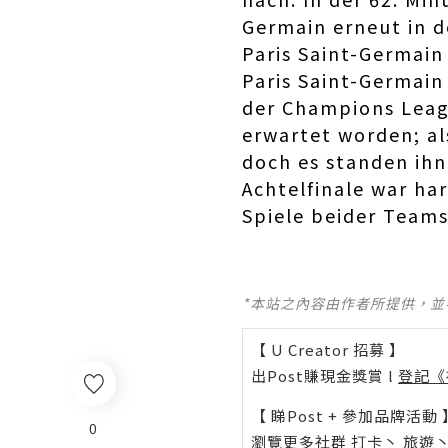
Germain erneut in d
Paris Saint-Germain
Paris Saint-Germain
der Champions Leagu
erwartet worden; als
doch es standen ihn
Achtelfinale war ha
Spiele beider Teams
*本站之內容由作者所提供，
【 U Creator 招募 】
出Post賺現金獎賞 l
登記《
【 睇Post + 參加品牌活動 
0
瀏覽更多社群
打卡
丶
旅遊