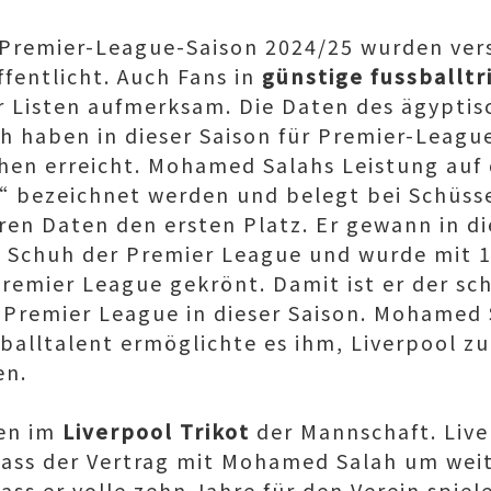
Premier-League-Saison 2024/25 wurden ver
fentlicht. Auch Fans in
günstige fussballtr
 Listen aufmerksam. Die Daten des ägyptis
 haben in dieser Saison für Premier-League
en erreicht. Mohamed Salahs Leistung auf 
 bezeichnet werden und belegt bei Schüsse
en Daten den ersten Platz. Er gewann in di
 Schuh der Premier League und wurde mit 
remier League gekrönt. Damit ist er der sch
Premier League in dieser Saison. Mohamed 
balltalent ermöglichte es ihm, Liverpool z
en.
ren im
Liverpool Trikot
der Mannschaft. Liver
ass der Vertrag mit Mohamed Salah um weit
ass er volle zehn Jahre für den Verein spiel