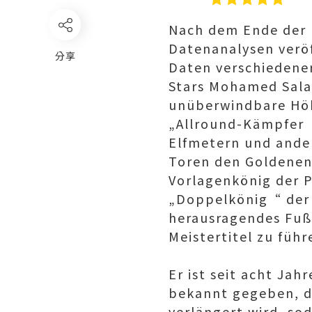
Nach dem Ende der 
Datenanalysen veröf
分享
Daten verschiedener
Stars Mohamed Salah
unüberwindbare Höh
„Allround-Kämpfer“
Elfmetern und ander
Toren den Goldenen
Vorlagenkönig der P
„Doppelkönig“ der 
herausragendes Fuß
Meistertitel zu führ
Er ist seit acht Jah
bekannt gegeben, d
verlängert wird, sod