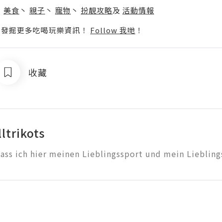
丶
美食
丶
親子
丶
寵物
丶
扮靚攻略
及
活動情報
p啦！發掘更多吃喝玩樂資訊！
Follow 我哋
！
收藏
ltrikots
dass ich hier meinen Lieblingssport und mein Liebling