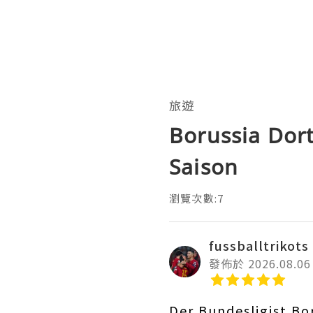
旅遊
Borussia Dort
Saison
瀏覽次數:7
fussballtrikots
發佈於 2026.08.06
Der Bundesligist Bo