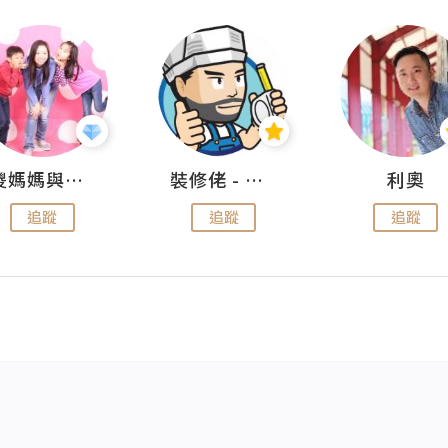
儍媽媽與兩隻小魔怪之家
裝修佬 - 香港一站式網上裝修平台
利奧
追蹤
追蹤
追蹤