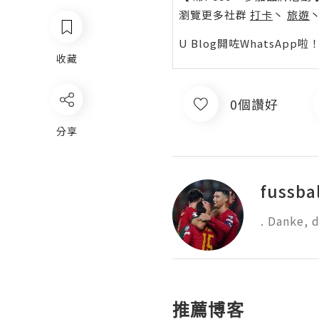
瀏覽更多社群
打卡
丶
旅遊
U Blog開咗WhatsAp
收藏
0個讚好
分享
fussbal
. Danke, 
推薦博客