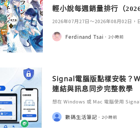
輕小說每週銷量排行（202
2026年07月27日〜2026年08月02
名如下。1. 魔法少女的魔女審判作者：A
首・文字插畫：すがわらおむ,maruch
Ferdinand Tsai
2小時前
年08月銷售數：10,281部2. 落後的
插畫：Nardack出版社：微雜誌社發售日
76部3. 反派千金轉職成超級兄控9作者
Signal電腦版點樣安裝？W
連結與訊息同步完整教學
想在 Windows 或 Mac 電腦使用 S
完成 Signal 帳號註冊，再透過手機
版設成已連結裝置。
數碼生活筆記
2小時前