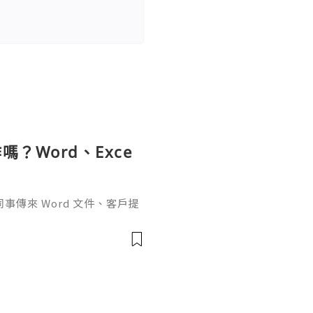
？Word、Exce
傳來 Word 文件、客戶提
rPoint，最後又要把資料整理成
式，處理起來比較零散。因此不