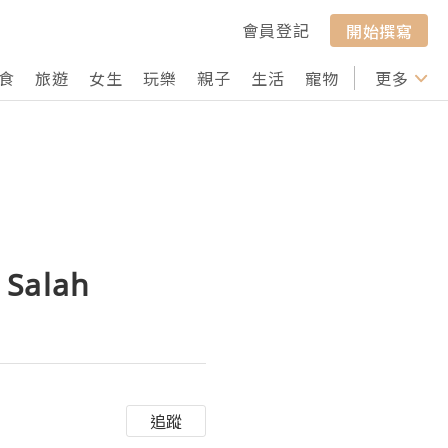
會員登記
開始撰寫
食
旅遊
女生
玩樂
親子
生活
寵物
行山
更多
打卡
 Salah
追蹤