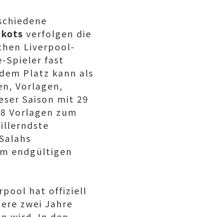
schiedene
ikots
verfolgen die
chen Liverpool-
-Spieler fast
dem Platz kann als
n, Vorlagen,
eser Saison mit 29
18 Vorlagen zum
illerndste
Salahs
um endgültigen
pool hat offiziell
ere zwei Jahre
en wird. In den