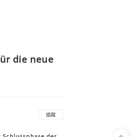
für die neue
追蹤
r Schlussphase der