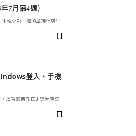
6年7月第4週）
日，日本輕小說一週銷量排行前10
cacia封面插畫：梅まろ卷
i出版社：角川發售日：2026
馴獸師慢生活16作者：棚架ユウ
：2026年08月銷售數：3,7
indows登入、手機
ignal，通常需要先在手機安裝並
掃描電腦畫面的二維碼，把桌面