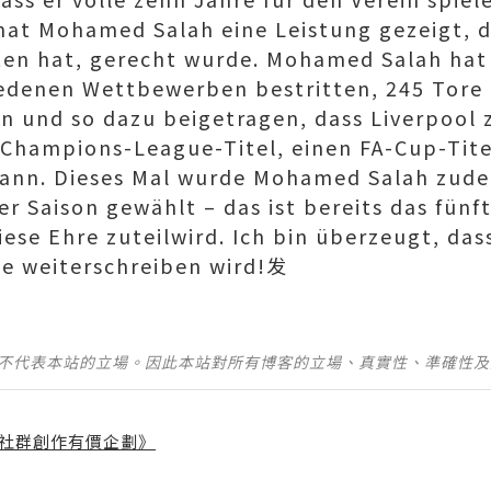
hat Mohamed Salah eine Leistung gezeigt, d
en hat, gerecht wurde. Mohamed Salah hat 
iedenen Wettbewerben bestritten, 245 Tore 
 und so dazu beigetragen, dass Liverpool 
 Champions-League-Titel, einen FA-Cup-Tite
wann. Dieses Mal wurde Mohamed Salah zud
er Saison gewählt – das ist bereits das fünft
iese Ehre zuteilwird. Ich bin überzeugt, das
de weiterschreiben wird!发
並不代表本站的立場。因此本站對所有博客的立場、真實性、準確性
社群創作有價企劃》
】