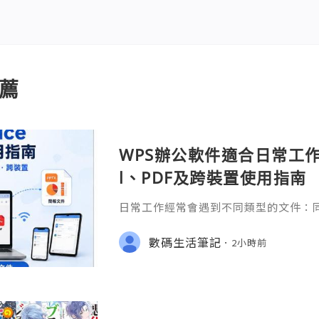
薦
WPS辦公軟件適合日常工作嗎
l、PDF及跨裝置使用指南
日常工作經常會遇到不同類型的文件：同事
供 Excel 表格、開會前要修改 Powe
PDF。 如果每種文件都要使用不同程
數碼生活筆記
2小時前
少人會接觸 WPS Offic