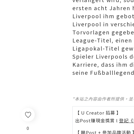
ersten acht Jahren 
Liverpool ihm gebot
Liverpool in versch
Torvorlagen gegeben
League-Titel, einen
Ligapokal-Titel ge
Spieler Liverpools d
Karriere, dass ihm d
seine Fußballlegen
*本站之內容由作者所提供，
【 U Creator 招募 】
出Post賺現金獎賞 l
登記《
0
【 睇Post + 參加品牌活動 