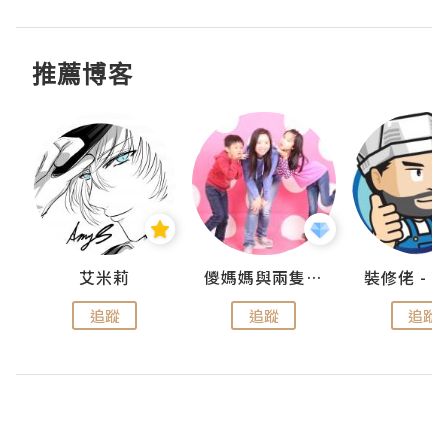
推薦博客
點滴
艾米莉
儍媽媽與兩隻小魔怪之家
追蹤
追蹤
追蹤