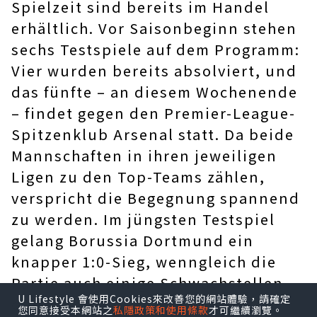
Spielzeit sind bereits im Handel
erhältlich. Vor Saisonbeginn stehen
sechs Testspiele auf dem Programm:
Vier wurden bereits absolviert, und
das fünfte – an diesem Wochenende
– findet gegen den Premier-League-
Spitzenklub Arsenal statt. Da beide
Mannschaften in ihren jeweiligen
Ligen zu den Top-Teams zählen,
verspricht die Begegnung spannend
zu werden. Im jüngsten Testspiel
gelang Borussia Dortmund ein
knapper 1:0-Sieg, wenngleich die
Partie auch einige Schwachstellen
U Lifestyle 會使用Cookies來改善您的網站體驗，請確定
offenlegte. In der ersten Halbzeit
您同意接受本網站之
私隱政策和使用條款
才可繼續瀏覽。