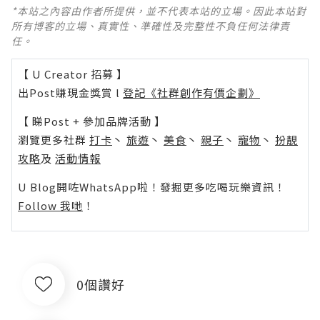
*本站之內容由作者所提供，並不代表本站的立場。因此本站對
所有博客的立場、真實性、準確性及完整性不負任何法律責
任。
【 U Creator 招募 】
出Post賺現金獎賞 l
登記《社群創作有價企劃》
【 睇Post + 參加品牌活動 】
瀏覽更多社群
打卡
丶
旅遊
丶
美食
丶
親子
丶
寵物
丶
扮靚
攻略
及
活動情報
U Blog開咗WhatsApp啦！發掘更多吃喝玩樂資訊！
Follow 我哋
！
0個讚好