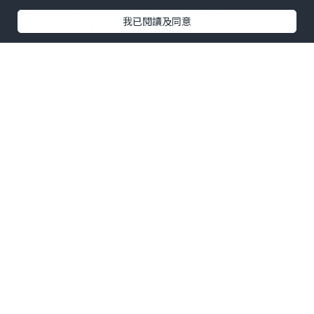
gelang es keiner der beiden
我已閱讀及同意
Mannschaften, die gegnerische
Abwehr zu durchbrechen; erst in der
54. Minute fiel das einzige Tor des
Spiels zugunsten von Borussia
Dortmund. Trotz des Sieges tat sich
die Mannschaft schwer, ihren hohen
Ballbesitz in zählbare Erfolge
umzumünzen.
阿萨大大
Die Spieler kämpften bis zum
Schlusspfiff, die
Borussia Dortmund
Trikot
schweißgebadet. Der Kader
von Borussia Dortmund ist zu
Beginn des Endspurts im Sommer-