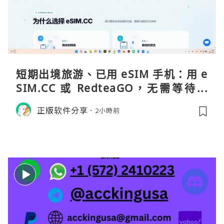
短期出境旅游、已用 eSIM 手机：用 e
SIM.CC 或 RedteaGO，无需等待收
货。需要“当地号码 + 通话短信”（如
正版软件分享
2小時前
打车、外卖、客户联络）：优先 Redt
eaGO（明确提供通话短信套餐）。长