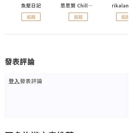
urnal
魚堅日記
思思賢 ChillMyBabe
rikala
追蹤
追蹤
追蹤
發表評論
登入
發表評論