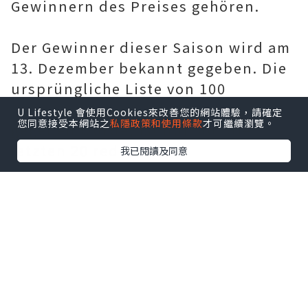
Gewinnern des Preises gehören.
Der Gewinner dieser Saison wird am
13. Dezember bekannt gegeben. Die
ursprüngliche Liste von 100
Spielern, die im Juni bekannt
U Lifestyle 會使用Cookies來改善您的網站體驗，請確定
您同意接受本網站之
私隱政策和使用條款
才可繼續瀏覽。
gegeben wurde, ist nun auf die
letzten 20 reduziert.
我已閱讀及同意
Der Artikel wird weiter unten
fortgesetzt
Tipps der Redaktion Messi kann den
schleppenden Start von PSG mit
einer Hauptrolle gegen Real Madrid
hinter sich lassen „Sie werden