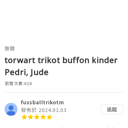
旅遊
torwart trikot buffon kinder
Pedri, Jude
瀏覽次數:618
fussballtrikotm
追蹤
發佈於 2024.01.03