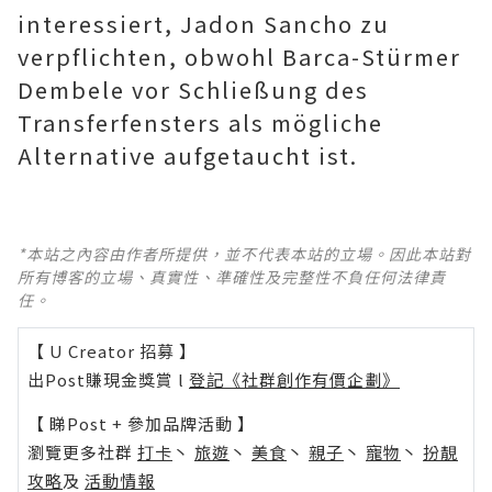
interessiert, Jadon Sancho zu
verpflichten, obwohl Barca-Stürmer
Dembele vor Schließung des
Transferfensters als mögliche
Alternative aufgetaucht ist.
*本站之內容由作者所提供，並不代表本站的立場。因此本站對
所有博客的立場、真實性、準確性及完整性不負任何法律責
任。
【 U Creator 招募 】
出Post賺現金獎賞 l
登記《社群創作有價企劃》
【 睇Post + 參加品牌活動 】
瀏覽更多社群
打卡
丶
旅遊
丶
美食
丶
親子
丶
寵物
丶
扮靚
攻略
及
活動情報