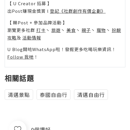
【 U Creator 招募 】
出Post賺現金獎賞 l
登記《社群創作有價企劃》
【 睇Post + 參加品牌活動 】
瀏覽更多社群
打卡
丶
旅遊
丶
美食
丶
親子
丶
寵物
丶
扮靚
攻略
及
活動情報
U Blog開咗WhatsApp啦！發掘更多吃喝玩樂資訊！
Follow 我哋
！
相關話題
清邁景點
泰國自由行
清邁自由行
0個讚好