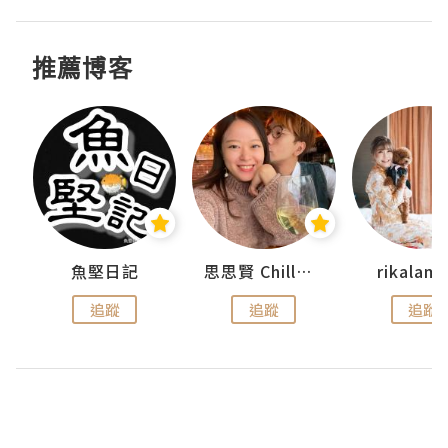
推薦博客
urnal
魚堅日記
思思賢 ChillMyBabe
rikala
追蹤
追蹤
追蹤