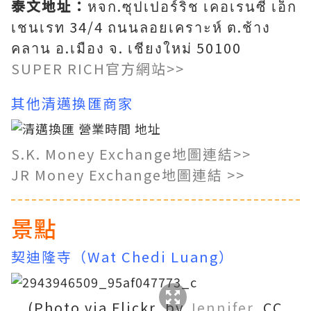
泰文地址：
หจก.ซุปเปอร์ริช เคอเรนซี่ เอ็ก
เชนเรท 34/4 ถนนลอยเคราะห์ ต.ช้าง
คลาน อ.เมือง จ. เชียงใหม่ 50100
SUPER RICH官方網站>>
其他清邁換匯商家
S.K. Money Exchange地圖連結>>
JR Money Exchange地圖連結 >>
景點
契迪隆寺（Wat Chedi Luang）
(Photo via Flickr, by
Jennifer
, CC