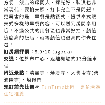
方便。飯店的房間大、採光好，裝潢也非
常現代，要拍美照、打卡完全不是問題！
更厲害的是，早餐是點餐式，提供泰式跟
美式多樣的早餐內容，可以送到房間享用
哦！不過公共的用餐區也非常好拍，顏值
這麼高的飯店，就等顏值也很高的你去住
啦！
訂房網評價︰
8.9/10 (agoda)
交通︰
位於市中心，距離機場約13分鐘車
程
附近景點︰
清曼寺、藩濤寺、大佛塔寺(柴
迪隆寺)、塔佩門
預訂前先比價☞
FunTime比價
｜
更多清邁
住宿推薦