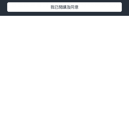
律賓巴拉望省的北部，外圍有45座大大小
我已閱讀及同意
小的島嶼組成，因為它不易前往的特性及
原始的美景，因此有最後天堂處女地的美
名呢。
愛妮島怎麼去？
飛機轉巴士（國內航空+巴士）
(source by Pixabay)
既然被稱為處女地，想去的話必定得經歷
一番跋山涉水，首先到達馬尼拉機場後須
轉國內線班機前往巴拉望公主港機場，到
達公主港後還需要搭6小時的車才能到達愛
妮島。（推薦給你：
菲律賓簽證自己辦
）