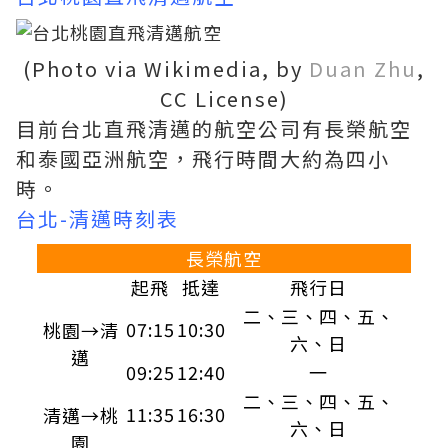
(Photo via Wikimedia, by
Duan Zhu
,
CC License)
目前台北直飛清邁的航空公司有長榮航空
和泰國亞洲航空，飛行時間大約為四小
時。
台北-清邁時刻表
長榮航空
起飛
抵達
飛行日
二、三、四、五、
07:15
10:30
桃園→清
六、日
邁
09:25
12:40
一
二、三、四、五、
11:35
16:30
清邁→桃
六、日
園