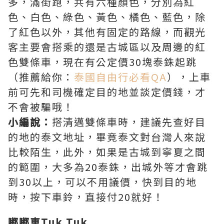
多，滿街跑，共有六種顏色，分別為紅
色、白色、綠色、黃色、橘色、藍色，除
了紅色以外，其他有固定的路線，而觀光
客主要會搭乘的還是古城區以及周邊的紅
色雙條車，現在有公定價30塊泰銖起跳
（推薦給你：
泰國自由行必看QA
），上車
前可先和司機確定目的地並談定價錢，才
不會被騙哦！
小編說：
搭清邁雙條車時，建議先查好目
的地的泰文地址，畢竟泰文對台灣人來說
比較陌生，此外，如果是古城到寧夏之間
的範圍，大多為20泰銖，出城外等才會跳
到30以上，可以不用議價，快到目的地
時，按下車鈴，直接付20就好！
嘟嘟車Tuk Tuk