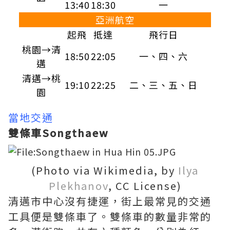
13:40
18:30
一
亞洲航空
起飛
抵達
飛行日
桃園→清
18:50
22:05
一、四、六
邁
清邁→桃
19:10
22:25
二、三、五、日
園
當地交通
雙條車Songthaew
(Photo via Wikimedia, by
Ilya
Plekhanov
, CC License)
清邁市中心沒有捷運，街上最常見的交通
工具便是雙條車了。雙條車的數量非常的