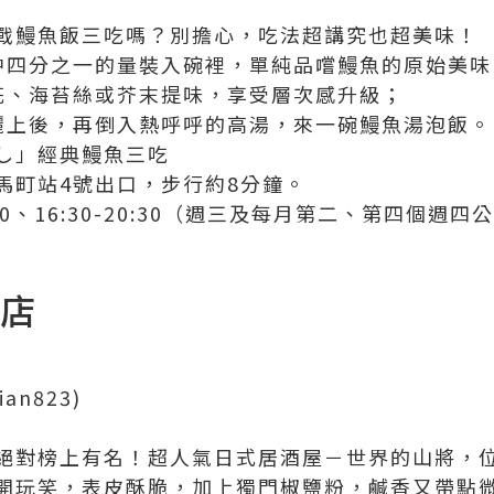
戰鰻魚飯三吃嗎？別擔心，吃法超講究也超美味！
中四分之一的量裝入碗裡，單純品嚐鰻魚的原始美味
花、海苔絲或芥末提味，享受層次感升級；
灑上後，再倒入熱呼呼的高湯，來一碗鰻魚湯泡飯。
し」經典鰻魚三吃
馬町站4號出口，步行約8分鐘。
4:00、16:30-20:30（週三及每月第二、第四個週四
本店
kian823)
絕對榜上有名！超人氣日式居酒屋－世界的山將，
開玩笑，表皮酥脆，加上獨門椒鹽粉，鹹香又帶點