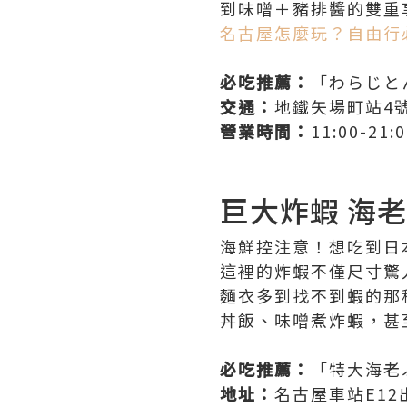
到味噌＋豬排醬的雙重
名古屋怎麼玩？自由行
必吃推薦：
「わらじと
交通：
地鐵矢場町站4
營業時間：
11:00-21:
巨大炸蝦 海
海鮮控注意！想吃到日
這裡的炸蝦不僅尺寸驚
麵衣多到找不到蝦的那
丼飯、味噌煮炸蝦，甚
必吃推薦：
「特大海老
地址：
名古屋車站E12出