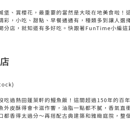
城堡、賞櫻花，最重要的當然是大啖在地美食啦！
精彩，小吃、甜點、早餐通通有，種類多到讓人選
開分店，就知道有多好吃。快跟著FunTime小編
本店
tock)
沒吃過熱田蓬萊軒的鰻魚飯！這間超過150年的百
魚外皮酥得會卡滋作響，油脂一點都不膩，香氣直
口都香得太過分～再搭配古典建築和雅緻庭院，整