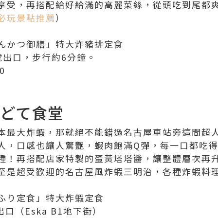
享受，再搭配給好給滿的高麗菜絲，從頭吃到尾都
必玩景點推薦
）
んかつ御膳」特大炸豬排定食
號出口，步行約6分鐘。
00
老どて食堂
本最大炸蝦，那就絕不能錯過名古屋車站旁這間超
人，口感也讓人驚艷，蝦肉飽滿Q彈，每一口都吃
種！再搭配店家特製的蛋黃塔塔醬，讓整體層次再
至是超受歡迎的名古屋風炸蝦三明治，各種炸蝦料
ふり定食」特大炸蝦定食
口（Eska B1地下街）