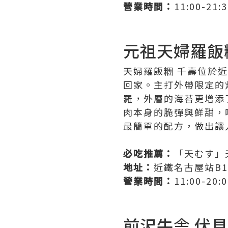
營業時間：
11:00-
元祖天婦羅飯
天婦羅飯糰 千壽位於
回家。主打外帶限定的
羅，外層的海苔更增添
肉本身的脆彈與鮮甜，
最簡單的配方，做出讓
必吃推薦：
「天むす」
地址：
近鐵名古屋站B
營業時間：
11:00-2
前沢牛舎 伏