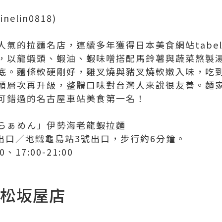
tinelin0818)
氣的拉麵名店，連續多年獲得日本美食網站tabel
，以龍蝦頭、蝦油、蝦味噌搭配馬鈴薯與蔬菜熬製
底。麵條軟硬剛好，雞叉燒與豬叉燒軟嫩入味，吃
頭層次再升級，整體口味對台灣人來說很友善。麵
可錯過的名古屋車站美食第一名！
らぁめん」伊勢海老龍蝦拉麵
7出口／地鐵龜島站3號出口，步行約6分鐘。
30、17:00-21:00
 松坂屋店