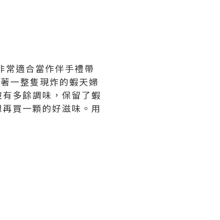
非常適合當作伴手禮帶
裹著一整隻現炸的蝦天婦
沒有多餘調味，保留了蝦
想再買一顆的好滋味。用