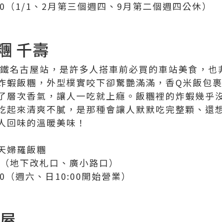
21:30（1/1、2月第三個週四、9月第二個週四公休）
糰 千壽
近鐵名古屋站，是許多人搭車前必買的車站美食，也
炸蝦飯糰，外型樸實咬下卻驚艷滿滿，香Q米飯包
了層次香氣，讓人一吃就上癮。飯糰裡的炸蝦幾乎
吃起來清爽不膩，是那種會讓人默默吃完整顆、還
人回味的溫暖美味！
天婦羅飯糰
1（地下改札口、廣小路口）
0:00（週六、日10:00開始營業）
見屋