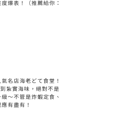
爽度爆表！（推薦給你：
人氣名店海老どて食堂！
得到紮實海味，絕對不是
升級～不管是炸蝦定食、
理應有盡有！