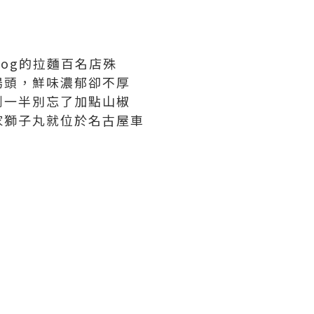
og的拉麵百名店殊
湯頭，鮮味濃郁卻不厚
到一半別忘了加點山椒
家獅子丸就位於名古屋車