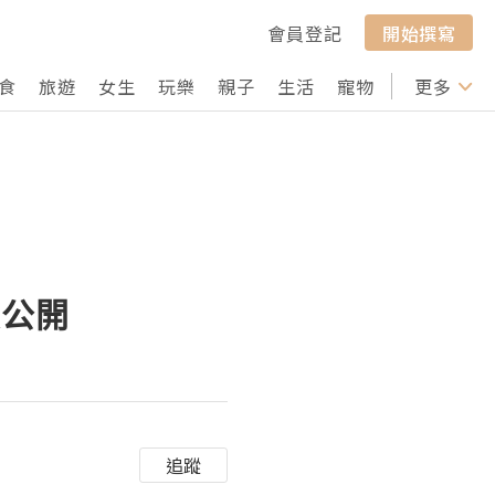
會員登記
開始撰寫
食
旅遊
女生
玩樂
親子
生活
寵物
行山
更多
打卡
大公開
追蹤