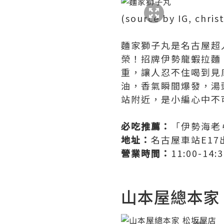
(source by IG, chris
麵家獅子丸是名古屋超人
榮！招牌伊勢龍蝦拉麵
重，讓人忍不住喝到見
油，香氣瞬間爆發，湯
站附近，是小編心中不
必吃推薦：
「伊勢海老
地址：
名古屋車站E1
營業時間：
11:00-14:
山本屋總本家