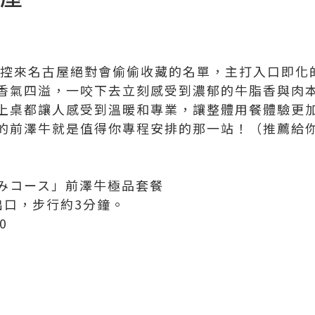
食控來名古屋絕對會偷偷收藏的名單，主打入口即化
香氣四溢，一咬下去立刻感受到濃郁的牛脂香與肉
上桌都讓人感受到溫暖和專業，讓整體用餐體驗更
的前澤牛就是值得你專程安排的那一站！（推薦給
みコース」前澤牛極品套餐
出口，步行約3分鐘。
00