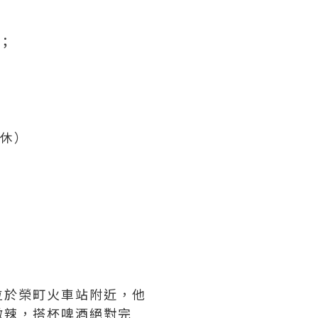
；
公休）
位於榮町火車站附近，他
微辣，搭杯啤酒絕對完