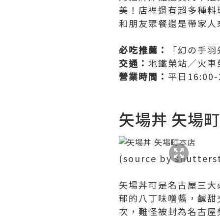
美！店裡還有超多種料
和朋友聚餐還是帶家人
必吃推薦：
「幻の手羽
交通：
地鐵榮站／火車
營業時間：
平日16:00-
矢場丼 矢場
(source by shutters
矢場丼可是名古屋三大
郁的八丁味噌醬，鹹甜
次，難怪被封為名古屋