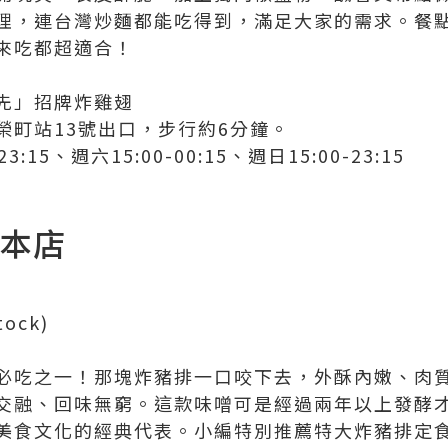
理，連台灣炒麵都能吃得到，滿足大家的需求。餐
來吃都超適合！
先」招牌炸雞翅
榮町站13號出口，步行約6分鐘。
23:15、週六15:00-00:15、週日15:00-23:15
町本店
tock)
必吃之一！那塊炸豬排一口咬下去，外酥內嫩、肉
交融、回味無窮。這款味噌可是經過兩年以上發酵
美食文化的經典代表。小編特別推薦特大炸豬排定