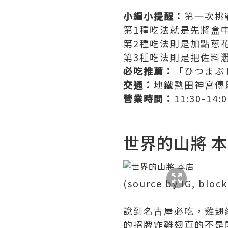
小編小提醒：
第一次挑
第1種吃法就是先將盒
第2種吃法則是加點蔥
第3種吃法則是把佐料
必吃推薦：
「ひつまぶ
交通：
地鐵熱田神宮傳
營業時間：
11:30-1
世界的山將 
(source by IG, bloc
說到名古屋必吃，雞翅
的招牌炸雞翅真的不是