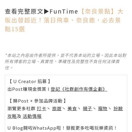
查看完整原文►FunTime
【奈良景點】大
阪出發超近！落日飛車、奈良鹿，必去景
點15選
*本站之內容由作者所提供，並不代表本站的立場。因此本站對
所有博客的立場、真實性、準確性及完整性不負任何法律責
任。
【 U Creator 招募 】
出Post賺現金獎賞 l
登記《社群創作有價企劃》
【 睇Post + 參加品牌活動 】
瀏覽更多社群
打卡
丶
旅遊
丶
美食
丶
親子
丶
寵物
丶
扮靚
攻略
及
活動情報
U Blog開咗WhatsApp啦！發掘更多吃喝玩樂資訊！