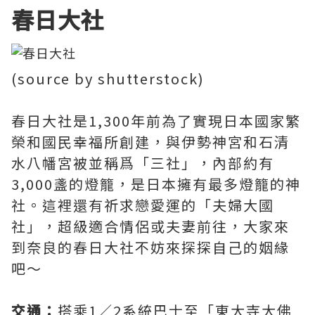
春日大社
(source by shutterstock)
春日大社是1,300年前為了實現日本國家繁
榮和國民幸福所創建，與伊勢神宮和石清
水八幡宮被並稱爲「三社」，內部約有
3,000盞的燈籠，是日本擁有最多燈籠的神
社。這裡還有祈求戀愛運的「夫婦大國
社」，超級適合情侶或夫妻前往，大家來
到奈良的春日大社不妨來探探自己的姻緣
吧～
交通：
搭乘1／2系統巴士至「東大寺大佛