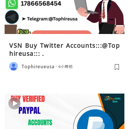
VSN Buy Twitter Accounts:::@Top
hireusa::: .
Tophireueusa
6小時前