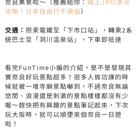
奈良美食啦～（推薦給你：
線上JR訂票全
攻略！日本自由行不煩惱
）
交通：
搭乘電鐵至「下市口站」，轉乘2系
統巴士至「洞川溫泉站」，下車即抵達
看完FunTime小編的介紹，是不是發現其
實奈良好玩景點超多！很多人做功課的時
候就被一堆寺廟景點嚇到，不過奈良無論
悠閒、浪漫還是刺激的景點樣樣都沒有少
喔～趕快把有興趣的景點筆記起來，下次
玩大阪時，就可以順便來個奈良一日遊
啦！