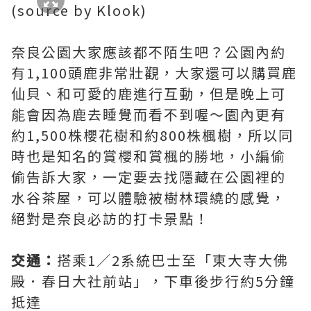
(source by Klook)
奈良公園大家應該都不陌生吧？公園內約
有1,100頭鹿非常壯觀，大家還可以購買鹿
仙貝、和可愛的鹿進行互動，但是晚上可
能會因為鹿去睡覺而看不到喔～園內更有
約1,500株櫻花樹和約800株楓樹，所以同
時也是知名的賞櫻和賞楓的勝地，小編偷
偷告訴大家，一定要去找隱藏在公園裡的
水谷茶屋，可以體驗被樹林環繞的感覺，
絕對是奈良必訪的打卡景點！
交通：
搭乘1／2系統巴士至「東大寺大佛
殿．春日大社前站」，下車後步行約5分鐘
抵達