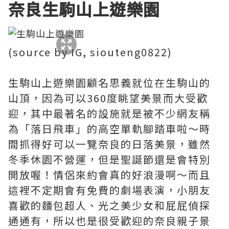
奈良生駒山上遊樂園
(source by IG, siouteng0822)
生駒山上遊樂園顧名思義就位在生駒山的
山頂，因為可以360度眺望美景而大受歡
迎，其中最著名的設施就是被不少網友稱
為「落日飛車」的高空單軌腳踏車啦～時
間抓得好可以一覽奈良的日落美景，雖然
冬季休園不營運，但是聖誕節還是會特別
開放喔！情侶來約會真的好浪漫啊～而且
這裡不定期會有免費的劇場表演，小朋友
喜歡的麵包超人、光之美少女和屁屁偵探
通通有，所以也是很受歡迎的奈良親子景