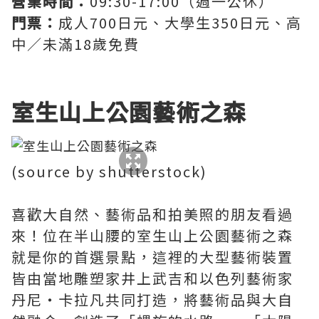
營業時間：
09:30-17:00（週一公休）
門票：
成人700日元、大學生350日元、高
中／未滿18歲免費
室生山上公園藝術之森
(source by shutterstock)
喜歡大自然、藝術品和拍美照的朋友看過
來！位在半山腰的室生山上公園藝術之森
就是你的首選景點，這裡的大型藝術裝置
皆由當地雕塑家井上武吉和以色列藝術家
丹尼・卡拉凡共同打造，將藝術品與大自