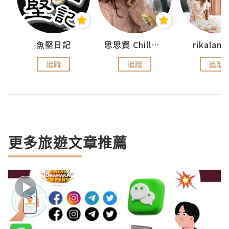
urnal
魚堅日記
思思賢 ChillMyBabe
rikala
追蹤
追蹤
追蹤
更多旅遊文章推薦