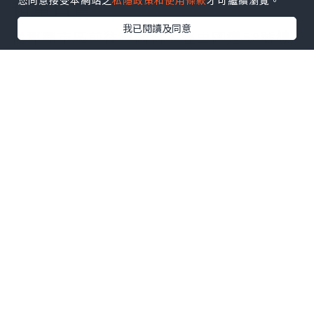
您同意接受本網站之
私隱政策和使用條款
才可繼續瀏覽。
租車自駕
我已閱讀及同意
從那霸市區前往美國村，經由國道58號線
北上約40分鐘即可抵達。美國村的停車場
很大，車位也很多。小編整理了幾個美國
村可使用的免費停車場，大家可根據自己
的目的地遠近做選擇
【美國村停車資訊】
小編小提醒：
雖然美國村大部分的停車場
都是免費的，但部分仍有營業時間和停車