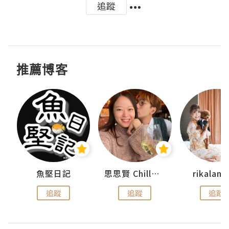
追蹤
推薦博客
urnal
魚堅日記
思思賢 ChillMyBabe
rikala
追蹤
追蹤
追蹤