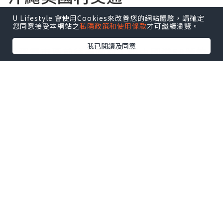
U Lifestyle 會使用Cookies來改善您的網站體驗，請確定
您同意接受本網站之
私隱政策和使用條款
才可繼續瀏覽。
租車自駕
我已閱讀及同意
從那霸市區前往美國村，經由國道58號線
北上約40分鐘即可抵達。美國村的停車場
很大，車位也很多。小編整理了幾個美國
村可使用的免費停車場，大家可根據自己
的目的地遠近做選擇
【美國村停車資訊】