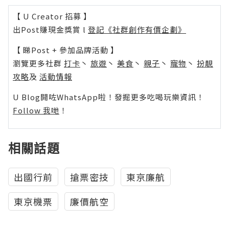
【 U Creator 招募 】
出Post賺現金獎賞 l
登記《社群創作有價企劃》
【 睇Post + 參加品牌活動 】
瀏覽更多社群
打卡
丶
旅遊
丶
美食
丶
親子
丶
寵物
丶
扮靚
攻略
及
活動情報
U Blog開咗WhatsApp啦！發掘更多吃喝玩樂資訊！
Follow 我哋
！
相關話題
出國行前
搶票密技
東京廉航
東京機票
廉價航空