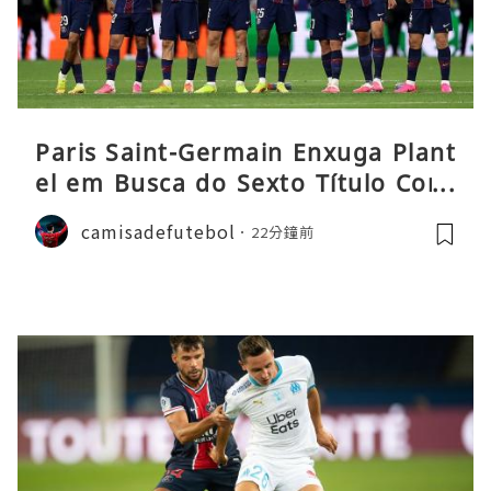
Paris Saint-Germain Enxuga Plant
el em Busca do Sexto Título Cons
ecutivo da Liga
camisadefutebol
22分鐘前