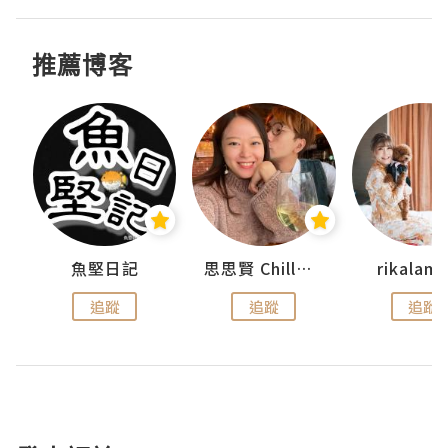
推薦博客
urnal
魚堅日記
思思賢 ChillMyBabe
rikala
追蹤
追蹤
追蹤