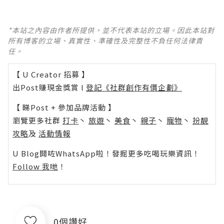
*本站之內容由作者所提供，並不代表本站的立場。因此本站對
所有博客的立場、真實性、準確性及完整性不負任何法律責
任。
【 U Creator 招募 】
出Post賺現金獎賞 l
登記《社群創作有價企劃》
【 睇Post + 參加品牌活動 】
瀏覽更多社群
打卡
丶
旅遊
丶
美食
丶
親子
丶
寵物
丶
扮靚
攻略
及
活動情報
U Blog開咗WhatsApp啦！發掘更多吃喝玩樂資訊！
Follow 我哋
！
0個讚好