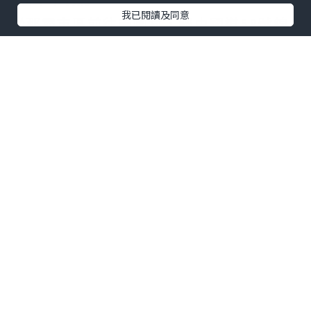
我已閱讀及同意
從那霸市區前往美國村，經由國道58號線
北上約40分鐘即可抵達。美國村的停車場
很大，車位也很多。小編整理了幾個美國
村可使用的免費停車場，大家可根據自己
的目的地遠近做選擇
【美國村停車資訊】
小編小提醒：
雖然美國村大部分的停車場
都是免費的，但部分仍有營業時間和停車