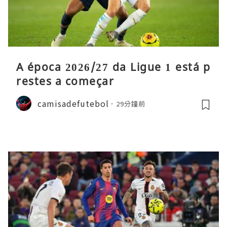
A época 2026/27 da Ligue 1 está p
restes a começar
camisadefutebol
29分鐘前