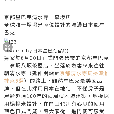
京都星巴克清水寺二寧坂店
全球唯一塌塌米座位設計的濃濃日本風星
巴克
（source by 日本星巴克官網)
這家於6月30日正式開張營業的京都星巴克
二寧坂八坂茶屋店，坐落於遊客來來往往
朝清水寺（延伸閱讀☛
京都清水寺周邊激推
抹茶5選
）的路上，雖然星巴克是美國品
牌，但在此採用日本在地化，不僅房子是
屋齡超過100年的兩層樓木造建築，地板採
用榻榻米設計，在門口也別有心思的使用
藍色日式門簾，讓大家從一進門便可感受