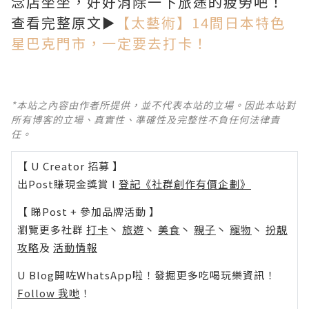
念店坐坐，好好消除一下旅途的疲勞吧！
查看完整原文►
【太藝術】14間日本特色
星巴克門市，一定要去打卡！
*本站之內容由作者所提供，並不代表本站的立場。因此本站對
所有博客的立場、真實性、準確性及完整性不負任何法律責
任。
【 U Creator 招募 】
出Post賺現金獎賞 l
登記《社群創作有價企劃》
【 睇Post + 參加品牌活動 】
瀏覽更多社群
打卡
丶
旅遊
丶
美食
丶
親子
丶
寵物
丶
扮靚
攻略
及
活動情報
U Blog開咗WhatsApp啦！發掘更多吃喝玩樂資訊！
Follow 我哋
！