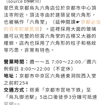
（source b
y
官網
）
星巴克京都烏丸六角店位於京都市中心頂
法寺附近，頂法寺由於建築呈現六角形，
也被稱作「六角堂」（延伸閱讀☛
京都必住
的百年町屋民宿
）。這裡採用大面的玻璃
牆可以完整的欣賞六角堂的古樸又大器的
樣貌，店內也採用了六角形的柱子和格紋
等巧思，非常有特色。
營業時間：
週一～五 7:00～22:00╱週六
例假日 8:00～22:00（不定休）
地址：
京都市中京区六角通東洞院西入堂
之前町254
交通方式：
搭乘「京都市営地下鉄」至
「烏丸御池駅」5出口後徒歩3分鐘可抵達
官網>>