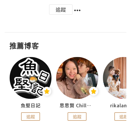
追蹤
推薦博客
urnal
魚堅日記
思思賢 ChillMyBabe
rikala
追蹤
追蹤
追蹤