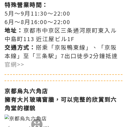
特殊營業時間：
5月～9月11:30～22:00
6月～8月16:00～22:00
地址：
京都市中京区三条通河原町東入ル
中島町113 近江屋ビル1F
交通方式：
搭乘「京阪鴨東線」、「京阪
本線」至「三条駅」7出口徒歩2分鐘抵達
官網>>
京都烏丸六角店
擁有大片玻璃窗牆，可以完整的欣賞到六
角堂的樣貌