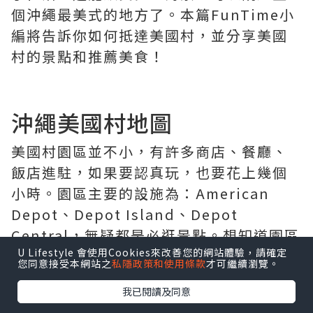
個沖繩最美式的地方了。本篇FunTime小
編將告訴你如何抵達美國村，並分享美國
村的景點和推薦美食！
沖繩美國村地圖
美國村園區並不小，有許多商店、餐廳、
飯店進駐，如果要認真玩，也要花上幾個
小時。園區主要的設施為：American
Depot、Depot Island、Depot
Central，無疑都是必逛景點。想知道園區
U Lifestyle 會使用Cookies來改善您的網站體驗，請確定
路線，可以參考官網的美國村地圖唷！
您同意接受本網站之
私隱政策和使用條款
才可繼續瀏覽。
我已閱讀及同意