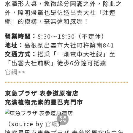
水滴形大桌，象徵緣分圓滿之外，除此之
外，照明燈飾也是仿造出雲大社「注連
縄」的模樣，毫無違和感哪！
營業時間：
8:30～18:30（不定休）
地址：
島根県出雲市大社町杵築南841
交通方式：
搭乘「一畑電車大社線」至
「出雲大社前駅」徒歩6分鐘可抵達
官網>>
東急プラザ
表參道原宿店
充滿植物元素的星巴克門市
（source by
官網
）
這家星巴克東急プラザ 表參道原宿店由年