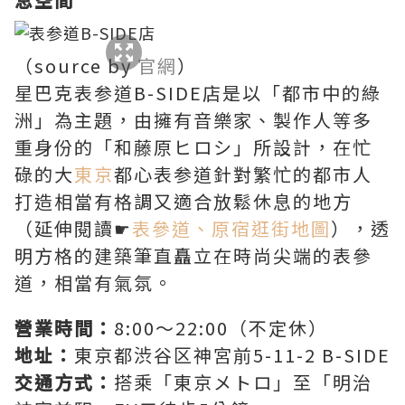
（source by
官網
）
星巴克表参道B-SIDE店是以「都市中的綠
洲」為主題，由擁有音樂家、製作人等多
重身份的「和藤原ヒロシ」所設計，在忙
碌的大
東京
都心表参道針對繁忙的都市人
打造相當有格調又適合放鬆休息的地方
（延伸閱讀☛
表參道、原宿逛街地圖
），透
明方格的建築筆直矗立在時尚尖端的表參
道，相當有氣氛。
營業時間：
8:00～22:00（不定休）
地址：
東京都渋谷区神宮前5-11-2 B-SIDE
交通方式：
搭乘「東京メトロ」至「明治