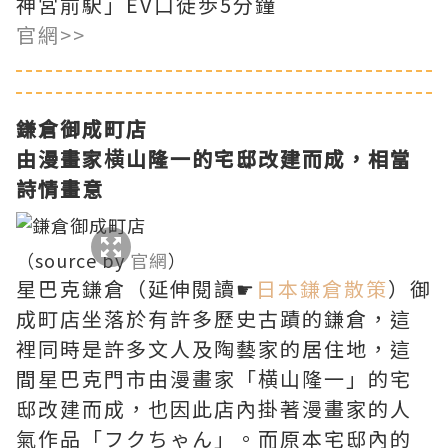
神宮前駅」EV口徒歩5分鐘
官網>>
鎌倉御成町店
由漫畫家横山隆一的宅邸改建而成，相當
詩情畫意
（source by
官網
）
星巴克鎌倉（延伸閱讀☛
日本鎌倉散策
）御
成町店坐落於有許多歷史古蹟的鎌倉，這
裡同時是許多文人及陶藝家的居住地，這
間星巴克門市由漫畫家「横山隆一」的宅
邸改建而成，也因此店內掛著漫畫家的人
氣作品「フクちゃん」。而原本宅邸內的