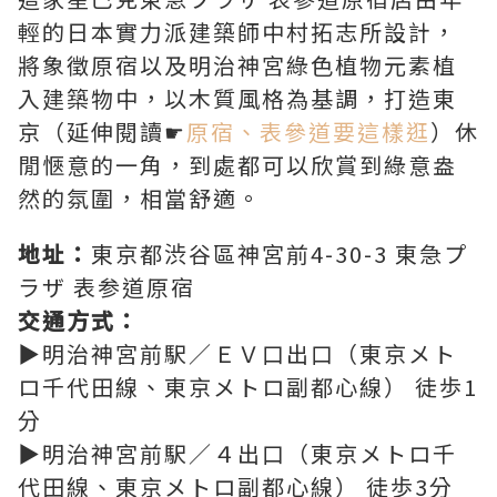
輕的日本實力派建築師中村拓志所設計，
將象徵原宿以及明治神宮綠色植物元素植
入建築物中，以木質風格為基調，打造東
京（延伸閱讀☛
原宿、表參道要這樣逛
）休
閒愜意的一角，到處都可以欣賞到綠意盎
然的氛圍，相當舒適。
地址：
東京都渋谷區神宮前4-30-3 東急プ
ラザ 表参道原宿
交通方式：
▶明治神宮前駅／ＥＶ口出口（東京メト
ロ千代田線、東京メトロ副都心線） 徒歩1
分
▶明治神宮前駅／４出口（東京メトロ千
代田線、東京メトロ副都心線） 徒歩3分