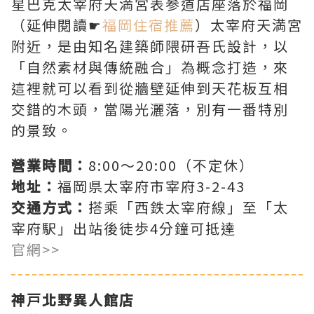
星巴克太宰府天満宮表参道店座落於福岡
（延伸閱讀☛
福岡住宿推薦
）太宰府天満宮
附近，是由知名建築師隈研吾氏設計，以
「自然素材與傳統融合」為概念打造，來
這裡就可以看到從牆壁延伸到天花板互相
交錯的木頭，當陽光灑落，別有一番特別
的景致。
營業時間：
8:00～20:00（不定休）
地址：
福岡県太宰府市宰府3-2-43
交通方式：
搭乘「西鉄太宰府線」至「太
宰府駅」出站後徒歩4分鐘可抵達
官網>>
神戸北野異人館店