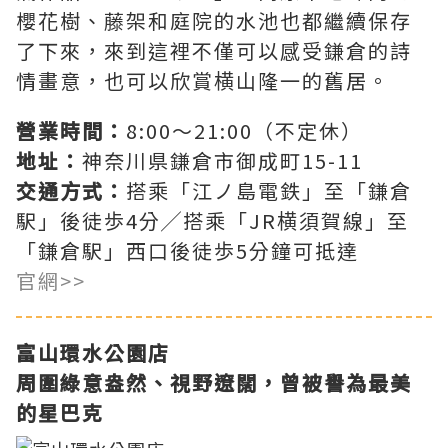
櫻花樹、藤架和庭院的水池也都繼續保存
了下來，來到這裡不僅可以感受鎌倉的詩
情畫意，也可以欣賞横山隆一的舊居。
營業時間：
8:00～21:00（不定休）
地址：
神奈川県鎌倉市御成町15-11
交通方式：
搭乘「江ノ島電鉄」至「鎌倉
駅」後徒歩4分╱搭乘「JR横須賀線」至
「鎌倉駅」西口後徒歩5分鐘可抵達
官網>>
富山環水公園店
周圍綠意盎然、視野遼闊，曾被譽為最美
的星巴克