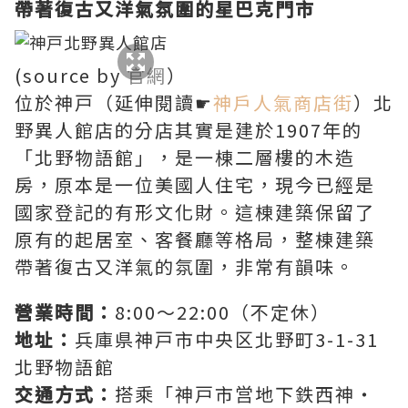
帶著復古又洋氣氛圍的星巴克門市
(source by
官網
）
位於神戸（延伸閱讀☛
神戶人氣商店街
）北
野異人館店的分店其實是建於1907年的
「北野物語館」，是一棟二層樓的木造
房，原本是一位美國人住宅，現今已經是
國家登記的有形文化財。這棟建築保留了
原有的起居室、客餐廳等格局，整棟建築
帶著復古又洋氣的氛圍，非常有韻味。
營業時間：
8:00～22:00（不定休）
地址：
兵庫県神戸市中央区北野町3-1-31
北野物語館
交通方式：
搭乘「神戸市営地下鉄西神・