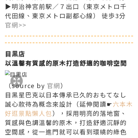
▶明治神宮前駅／７出口（東京メトロ千
代田線、東京メトロ副都心線） 徒歩3分
官網>>
目黒店
以溫馨有質感的原木打造舒適的咖啡空間
（source by
官網
）
目黑星巴克以日本傳承已久的おもてなし
誠心款待為概念來設計（延伸閱讀☛
六本木
好逛景點懶人包
），採用明亮的落地窗、
質感與色調溫馨的原木，打造舒適沉靜的
空間感，從一進門就可以看到環繞的綠色