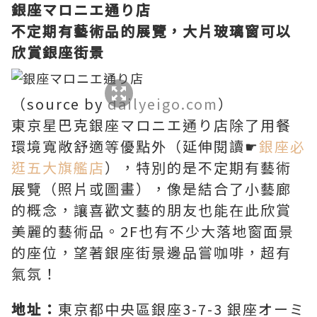
銀座マロニエ通り店
不定期有藝術品的展覽，大片玻璃窗可以
欣賞銀座街景
（source by
dailyeigo.com
）
東京星巴克銀座マロニエ通り店除了用餐
環境寬敞舒適等優點外（延伸閱讀☛
銀座必
逛五大旗艦店
），特別的是不定期有藝術
展覽（照片或圖畫），像是結合了小藝廊
的概念，讓喜歡文藝的朋友也能在此欣賞
美麗的藝術品。2F也有不少大落地窗面景
的座位，望著銀座街景邊品嘗咖啡，超有
氣氛！
地址：
東京都中央區銀座3-7-3 銀座オーミ