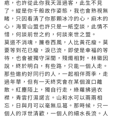
疤，也許從此你我天涯過客，此生不見
了。縱是你千般故作姿態，我也會熟視無
睹，只因看清了你那顆冰冷的心，麻木的
心，海誓山盟也許只是一紙空談，此情不
惜，何談前世之約，何談來世之盟。
莫道不消魂，簾卷西風，人比黃花瘦。莫
要等到花已瘦，淚已流，即使是幸福的等
待，也會被獨守深閨，殘燭相對。林徽因
說，終於明白，有些路，只能一個人走。
那些邀約好同行的人，一起相伴雨季，走
過年華，但有一天終究會在某個渡口離
散。紅塵陌上，獨自行走，綠蘿拂過衣
襟，青雲打濕諾言。山和水可以兩兩相
忘，日與月可以毫無瓜葛。那時候，只一
個人的浮世清歡，一個人的細水長流。人