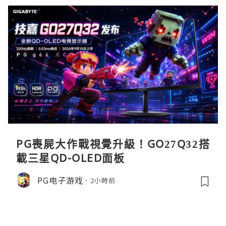
PG喪屍大作戰視覺升級！GO27Q32搭
載三星QD-OLED面板
PG电子游戏
2小時前