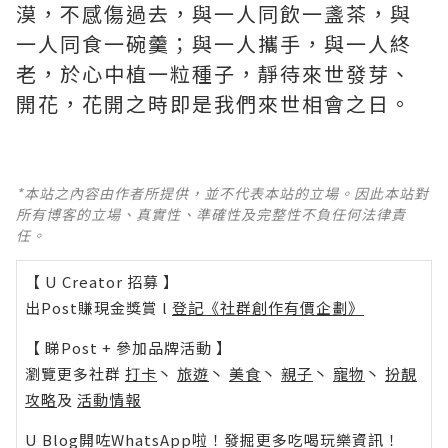
漠，不感傷過去，與一人同飲一盞茶，與
一人同食一碗羹；與一人攜手，與一人終
老，於心中植一粒種子，靜待來世發芽、
開花，花開之時即是我們來世相會之日。
*本站之內容由作者所提供，並不代表本站的立場。因此本站對
所有博客的立場、真實性、準確性及完整性不負任何法律責
任。
【 U Creator 招募 】
出Post賺現金獎賞 l
登記《社群創作有價企劃》
【 睇Post + 參加品牌活動 】
瀏覽更多社群
打卡
丶
旅遊
丶
美食
丶
親子
丶
寵物
丶
扮靚
攻略
及
活動情報
U Blog開咗WhatsApp啦！發掘更多吃喝玩樂資訊！