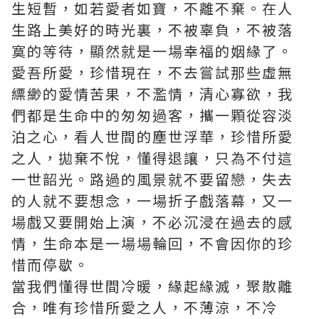
生短暫，如若愛者如寶，不離不棄。在人
生路上美好的時光裏，不被辜負，不被落
寞的等待，顯然就是一場幸福的姻緣了。
愛吾所愛，珍惜現在，不去嘗試那些虛無
縹緲的愛情苦果，不濫情，清心寡欲，我
們都是生命中的匆匆過客，攜一顆從容淡
泊之心，看人世間的塵世浮華，珍惜所愛
之人，拋棄不悅，懂得退讓，只為不付這
一世韶光。路過的風景就不要留戀，失去
的人就不要想念，一場折子戲落幕，又一
場戲又要開始上演，不必沉浸在過去的感
情，生命本是一場場輪回，不會因你的珍
惜而停歇。
當我們懂得世間冷暖，緣起緣滅，聚散離
合，唯有珍惜所愛之人，不薄涼，不冷