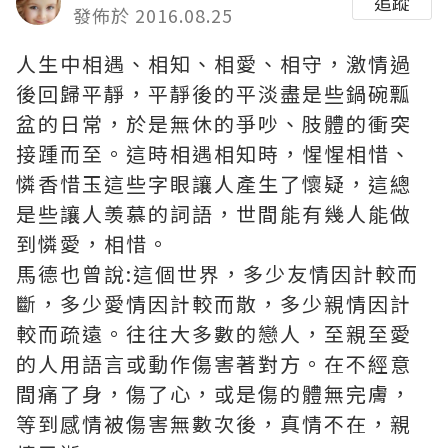
追蹤
發佈於 2016.08.25
人生中相遇、相知、相愛、相守，激情過
後回歸平靜，平靜後的平淡盡是些鍋碗瓢
盆的日常，於是無休的爭吵、肢體的衝突
接踵而至。這時相遇相知時，惺惺相惜、
憐香惜玉這些字眼讓人產生了懷疑，這總
是些讓人羡慕的詞語，世間能有幾人能做
到憐愛，相惜。
馬德也曾說:這個世界，多少友情因計較而
斷，多少愛情因計較而散，多少親情因計
較而疏遠。往往大多數的戀人，至親至愛
的人用語言或動作傷害著對方。在不經意
間痛了身，傷了心，或是傷的體無完膚，
等到感情被傷害無數次後，真情不在，親