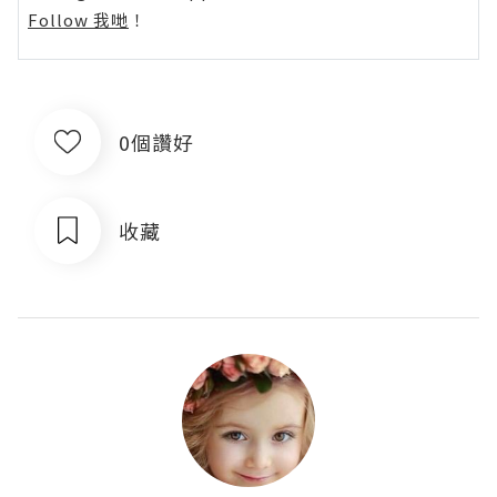
Follow 我哋
！
0個讚好
收藏