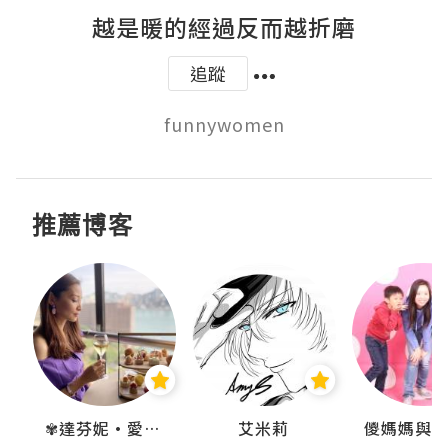
越是暖的經過反而越折磨
追蹤
funnywomen
推薦博客
點滴
✾達芬妮•愛孩子•愛生活✾
艾米莉