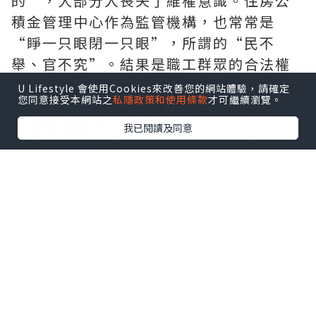
的”，大部分人喪失了維權意識。住房公
積金管理中心作為監管機構，也常常是
“睜一只眼閉一只眼”，所謂的“民不
舉、官不究”。結果是職工群眾的合法權
益得不到保障。
U Lifestyle 會使用Cookies來改善您的網站體驗，請確定
您同意接受本網站之
私隱政策和使用條款
才可繼續瀏覽。
首先，雇主為雇員存放住房公積金是法律
的強制性要求。
我已閱讀及同意
我國《住房公積金進行管理工作條例》第
14條、第15條明確相關規定，新設企業單
位應自設立之日起30日內向住房公積金制
度管理研究中心可以辦理個人住房公積金
繳存登記，登記20日內為本單位職工辦理
住房公積金賬戶設立手續。單位錄用職工
的，應當自錄用之日起30日內向住房公積
金信息管理服務中心業務辦理繳存登記，