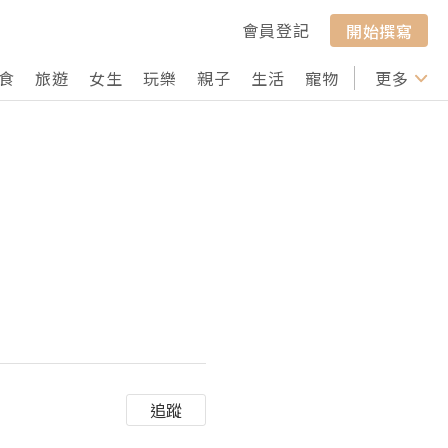
會員登記
開始撰寫
食
旅遊
女生
玩樂
親子
生活
寵物
行山
更多
打卡
追蹤