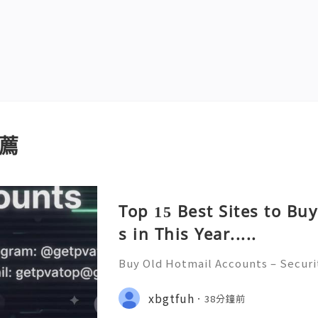
薦
Top 15 Best Sites to Bu
s in This Year.....
Buy Old Hotmail Accounts – Securi
erns, and Safe Alternatives (Compl
STANT REPLY GUARANTEED ✨🔥⚡️🌐 
xbgtfuh
38分鐘前
pvatop ⚡️📢👤🔔 Telegram Usernam