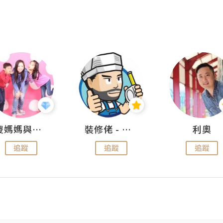
儍媽媽與兩隻小魔怪之家
裝修佬 - 香港一站式網上裝修平台
利奧
追蹤
追蹤
追蹤