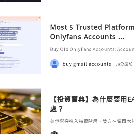
Most 5 Trusted Platform
Onlyfans Accounts ...
Buy Old OnlyFans Accounts: Accoun
ction & Responsible Management (
💎💲💫🌐✨💎Fast & Reliable 24/7 C
buy gmail accounts
38分鐘前
🌐✨💎WhatsApp :+1 (506) 541-7768 
【投資寶典】為什麼要用E
處？
美伊衝突進入持續階段，雙方在霍爾木
衝突直接推高原油風險溢價，布倫特原
100美元，雖有所回落但仍處高位。金