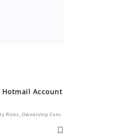
y Hotmail Account
ty Risks, Ownership Conc
ete Guide 2026) 🌐⚡️🔥✨ IN
⚡️📱💬🚀 Telegram: @get
e: @get