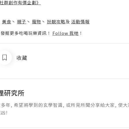
社群創作有價企劃》
】
丶
美食
丶
親子
丶
寵物
丶
扮靚攻略
及
活動情報
p啦！發掘更多吃喝玩樂資訊！
Follow 我哋
！
收藏
理研究所
多年, 希望將學到的玄學智識, 或所見所聞分享給大家, 使大
凶!