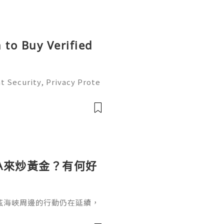
 to Buy Verified
t Security, Privacy Prote
Complete Guide 2026) 💫
ustomer Support 💫💎💲💫
💫💎💲💫🌐✨💎Te
A來炒黃金？有何好
茲海峽周邊的行動仍在延續，
油在衝突升級後一度突破每桶
融條件被動收緊，實際利率上