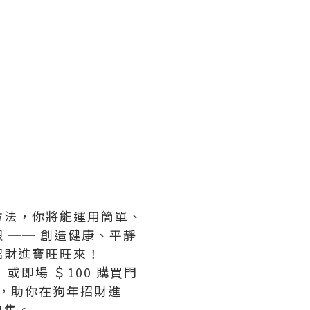
方法，你將能運用簡單、
 ── 創造健康、平靜
招財進寶旺旺來！
或即場 ＄100 購買門
」，助你在狗年招財進
出售。