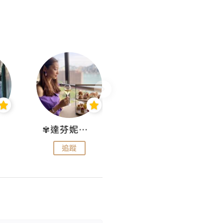
✾達芬妮•愛孩子•愛生活✾
wendysugar享受生活gogogo
追蹤
追蹤