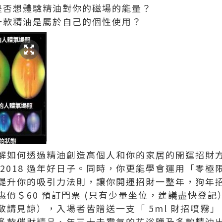
是否想體驗精油對你的磁場的能量？
一款精油是屬於自己的個性使用？
解如何透過精油創造高個人和你的家居的開運招財
2018 過年好日子。同時，你更能學會運用「零極限
提升你的吸引力法則，讓你開運招財一整年，狗年
價＄60 預訂門票 (只有少量坐位，建議盡快登記）
敬請見諒），入場者皆贈送一支「 5ml 財招噴霧
多款催財精品、年三十去霉氣的花浴鹽及多款精油