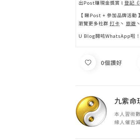
出Post賺現金獎賞 l
登記《
【 睇Post + 參加品牌活動 
瀏覽更多社群
打卡
丶
旅遊
U Blog開咗WhatsAp
0個讚好
九紫命
本人習術數
緣人催吉減