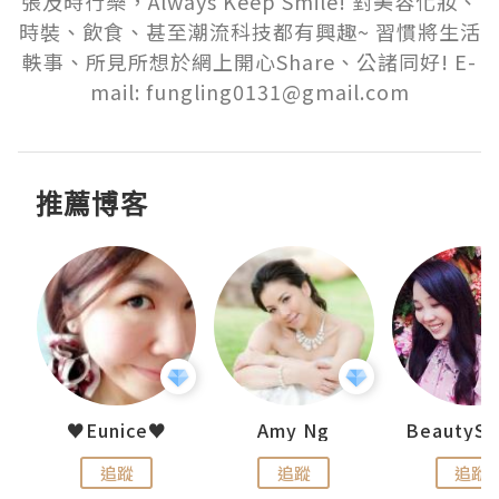
張及時行樂，Always Keep Smile! 對美容化妝、
時裝、飲食、甚至潮流科技都有興趣~ 習慣將生活
軼事、所見所想於網上開心Share、公諸同好! E-
mail: fungling0131@gmail.com
推薦博客
h 夏沫
♥Eunice♥
Amy Ng
追蹤
追蹤
追蹤