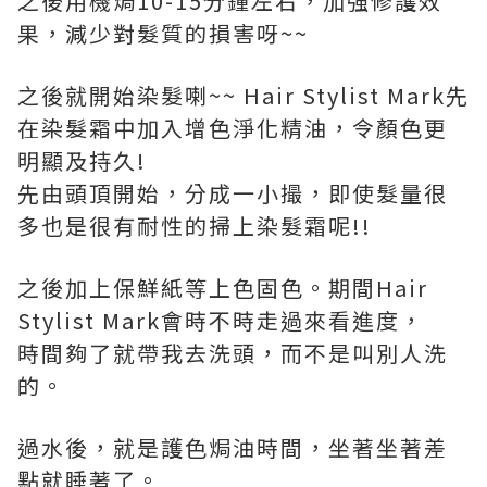
之後用機焗10-15分鐘左右，加強修護效
果，減少對髮質的損害呀~~
之後就開始染髮喇~~ Hair Stylist Mark先
在染髮霜中加入增色淨化精油，令顏色更
明顯及持久!
先由頭頂開始，分成一小撮，
即使髮量很
多也是很有耐性的
掃上
染髮霜呢!!
之後加上保鮮紙等上色固色。期間Hair
Stylist Mark會時不時走過來看進度，
時間夠了就帶我去洗頭，而不是叫別人洗
的。
過水後，就是護色焗油時間，坐著坐著差
點就睡著了。