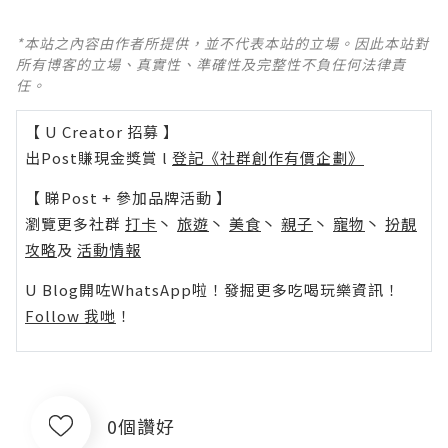
*本站之內容由作者所提供，並不代表本站的立場。因此本站對
所有博客的立場、真實性、準確性及完整性不負任何法律責
任。
【 U Creator 招募 】
出Post賺現金獎賞 l
登記《社群創作有價企劃》
【 睇Post + 參加品牌活動 】
瀏覽更多社群
打卡
丶
旅遊
丶
美食
丶
親子
丶
寵物
丶
扮靚
攻略
及
活動情報
U Blog開咗WhatsApp啦！發掘更多吃喝玩樂資訊！
Follow 我哋
！
0個讚好