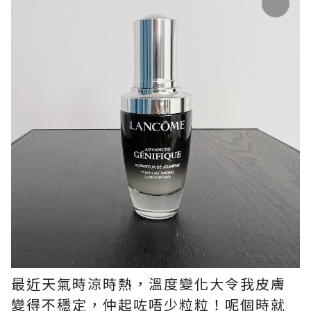
最近天氣時涼時熱，溫度變化大令我皮膚
變得不穩定，仲起咗唔少粒粒！呢個時就