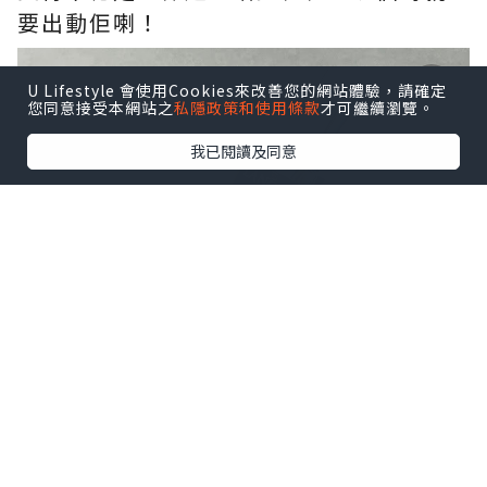
要出動佢喇！
U Lifestyle 會使用Cookies來改善您的網站體驗，請確定
您同意接受本網站之
私隱政策和使用條款
才可繼續瀏覽。
我已閱讀及同意
講緊嘅係Lancôme Advanced
Génifique 小黑瓶！係我遇上轉季/皮膚比
較脆弱既時候經常會用到既產品，水潤透