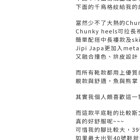
下面的千鳥格紋給我的
當然少不了大熱的Chunky 
Chunky heels
簡單配搭中長褸款及ski
Jipi Japa更加入m
又融合撞色、拚皮設計
而所有靴款都用上優質柔軟
靚款與舒適，魚與熊掌，
其實我個人頗喜歡這一
而這款平底鞋的比較斯文
真的好舒服呢~~~
可惜我的腳比較大，3
如果最大出到40號鞋就