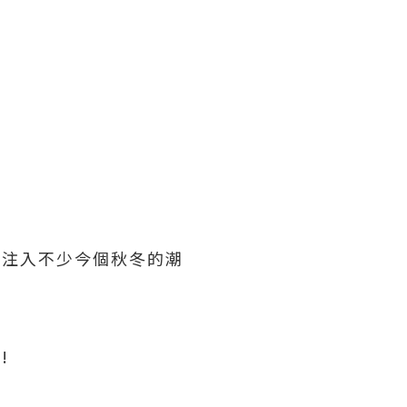
a設計師亦注入不少今個秋冬的潮
!