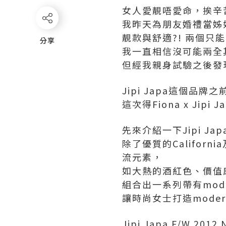
女人愛靚唔愛命，挨辛
我昨天為朋友婚禮當姊妹
靚款與舒適?! 兩個只
分享
分享
我一直相信沒可能兩全
但經我親身試驗之後發
Jipi Japa這個品
這次得Fiona x Jip
先來介紹一下Jipi Jap
除了優質的Californi
流元素，
如大熱的酒紅色、價值感高
組合出一系列帶有moder
讓時尚女士打造modern 
Jipi Japa F/W 20