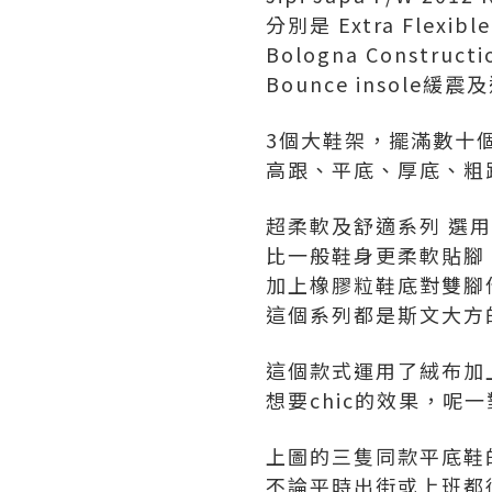
分別是 Extra Flexi
Bologna Constr
Bounce insol
3個大鞋架，擺滿數十
高跟、平底、厚底、粗
超柔軟及舒適系列 選
比一般鞋身更柔軟貼腳
加上橡膠粒鞋底對雙腳
這個系列都是斯文大方
這個款式運用了絨布加上金
想要chic的效果，呢一
上圖的三隻同款平底鞋
不論平時出街或上班都