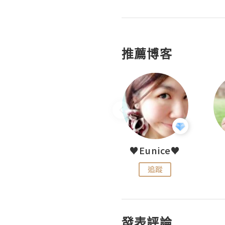
推薦博客
LoveCath 夏沫
♥Eunice♥
追蹤
追蹤
發表評論