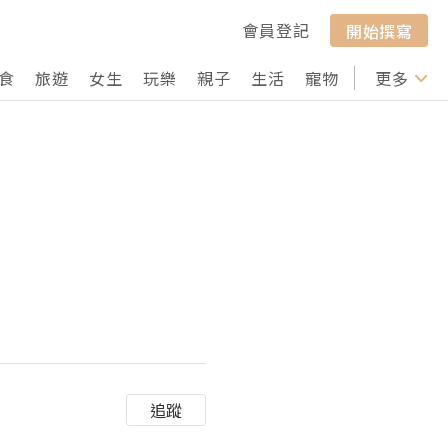
會員登記
開始撰寫
食
旅遊
女生
玩樂
親子
生活
寵物
行山
更多
打卡
追蹤