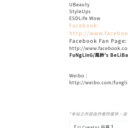
UBeauty
StyleUps
ESDLife Wow
Facebook:
http://www.faceboo
Facebook Fan Page:
http://www.facebook.co
FuNgLinG/風鈴's BeLiBa
Weibo :
http://weibo.com/fungli
*本站之內容由作者所提供，
【 U Creator 招募 】