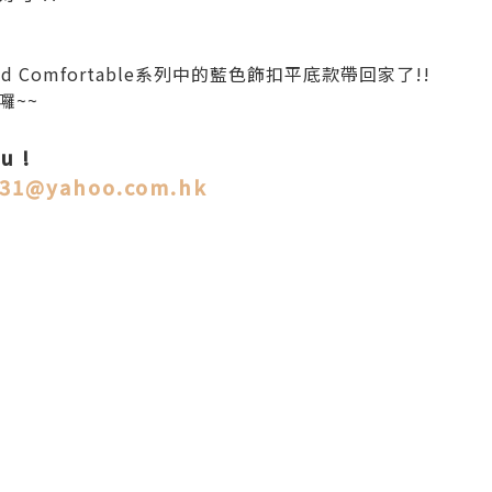
e and Comfortable系列中的藍色飾扣平底款帶回家了!!
囉~~
u !
131@yahoo.com.hk