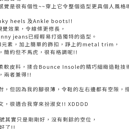
感覺是很有個性~~穿上它令整個造型更具個人風格呢
heels 及Ankle boots!!
可拉長視覺效果，令線條更修長，
nny jeans已經輕易打造獨特的造型。
etal元素，加上簡單的飾扣，踭上的metal trim，
，簡約但不馬虎，很有格調呢!!
皮料，揉合Bounce Insole的精巧細緻造鞋技
兩者兼得!!
對，但因為我的腳很薄，令鞋的左右邊都有空隙，撐
，很適合我穿來扮淑女!! XDDDD
9號其實只是剛剛好，沒有剩餘的空位，
好了!!