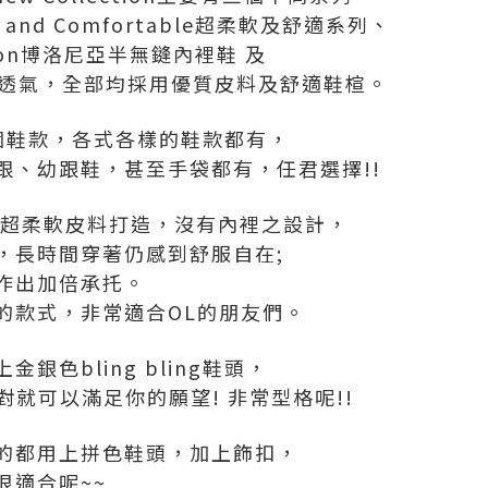
ble and Comfortable超柔軟及舒適系列、
uction博洛尼亞半無鏠內裡鞋 及
e緩震及透氣，全部均採用優質皮料及舒適鞋楦。
個鞋款，各式各樣的鞋款都有，
跟、幼跟鞋，甚至手袋都有，任君選擇!!
用超柔軟皮料打造，沒有內裡之設計，
，長時間穿著仍感到舒服自在;
作出加倍承托。
的款式，非常適合OL的朋友們。
銀色bling bling鞋頭，
對就可以滿足你的願望! 非常型格呢!!
的都用上拼色鞋頭，加上飾扣，
很適合呢~~