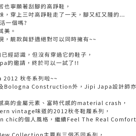
苦也寧願著刮腳的高踭鞋，
，穿上三吋高踭鞋走了一天，腳又紅又腫的...
能活一個嗎?
其美。
現，靚款與舒適絕對可以同時擁有~~
牌之前已經認識，但沒有穿過它的鞋子，
i Japa的邀請，終於可以一試了!!
a 2012 秋冬系列啦~~
a及Bologna Construction外，Jipi Jap
的金屬元素、富時代感的material crash，
n vintage味道的2012秋冬鞋履系列，
chic的個人風格，繼續Feel The Real Comfort
12 New Collection主要有三個不同系列，