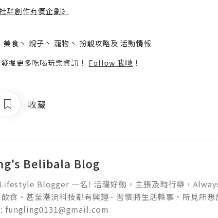
社群創作有價企劃》
】
丶
美食
丶
親子
丶
寵物
丶
扮靚攻略
及
活動情報
p啦！發掘更多吃喝玩樂資訊！
Follow 我哋
！
收藏
ng's Belibala Blog
+ Lifestyle Blogger 一名! 活躍好動，主張及時行樂，Alway
飲食、甚至潮流科技都有興趣~ 習慣將生活軼事、所見所想於
l: fungling0131@gmail.com