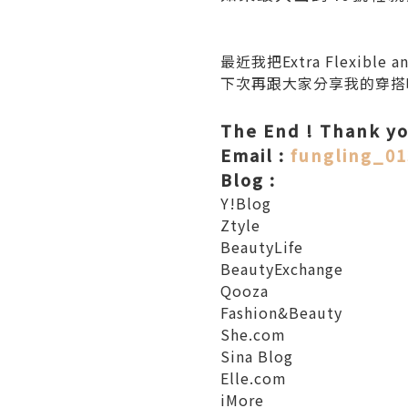
最近我把Extra Flexibl
下次再跟大家分享我的穿搭
The End ! Thank yo
Email :
fungling_0
Blog :
Y!Blog
Ztyle
BeautyLife
BeautyExchange
Qooza
Fashion&Beauty
She.com
Sina Blog
Elle.com
iMore