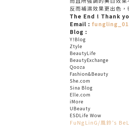
而且所強調的美白效果
反而補濕效果更出色，很
The End ! Thank yo
Email :
fungling_0
Blog :
Y!Blog
Ztyle
BeautyLife
BeautyExchange
Qooza
Fashion&Beauty
She.com
Sina Blog
Elle.com
iMore
UBeauty
ESDLife Wow
FuNgLinG/風鈴's BeL