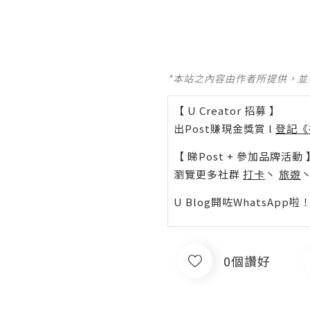
*本站之內容由作者所提供，
【 U Creator 招募 】
出Post賺現金獎賞 l
登記《
【 睇Post + 參加品牌活動 
瀏覽更多社群
打卡
丶
旅遊
U Blog開咗WhatsAp
0個讚好