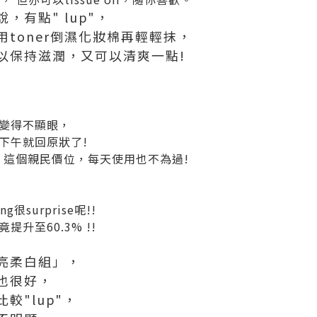
，有點" lup"，
toner倒濕化妝棉再輕輕抹，
以保持滋潤，又可以清爽一點!
，
變得不顯眼，
下午就回原狀了!
，這個親民價位，每天使用也不為過!
很surprise呢!!
提升至60.3% !!
亮柔白組」，
也很好，
較"lup"，