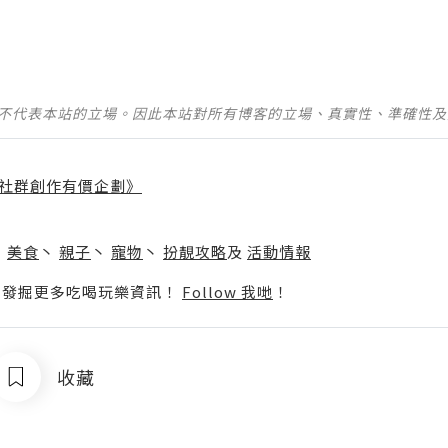
並不代表本站的立場。因此本站對所有博客的立場、真實性、準確性
社群創作有價企劃》
】
丶
美食
丶
親子
丶
寵物
丶
扮靚攻略
及
活動情報
p啦！發掘更多吃喝玩樂資訊！
Follow 我哋
！
收藏