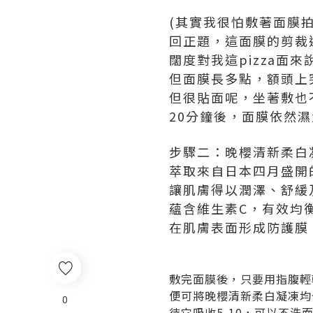
(其實我很怕敷著面膜拍
回正題，這面膜的剪裁
闊度對我這pizza面
但面膜長多點，額頭上
但很貼面呢，坐著敷也
20分鐘後，面膜依然濕
步驟二：晚櫻清新柔白
萃取來自日本四月盛開
讓肌膚得以潤澤、舒緩
蘊含維生素C，有效均
在肌膚表面形成防護膜
敷完面膜後，只要用指腹輕
便可將晚櫻清新柔白凝凍均
0
待它吸收5-10，可以不洗面，