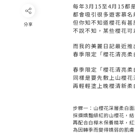
每年3月15至4月15都
都會吸引很多遊客慕名
但你知不知道櫻花有甚
分享
不說不知，某些櫻花可
而我的美麗日記最近推
春季限定「櫻花清亮柔白組
春季限定「櫻花清亮柔白
同樣是要先敷上山櫻花
再輕輕塗上晚櫻清新柔
步驟一：山櫻花深層柔白面
採擷嬌豔緋紅的山櫻花，結
再配合白樺木保養精萃，紅
為因轉季而變得嬌弱的肌膚