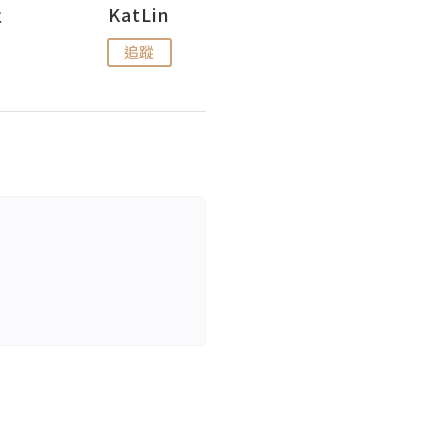
杜
KatLin
Missmiki 米奇小姐
追蹤
追蹤