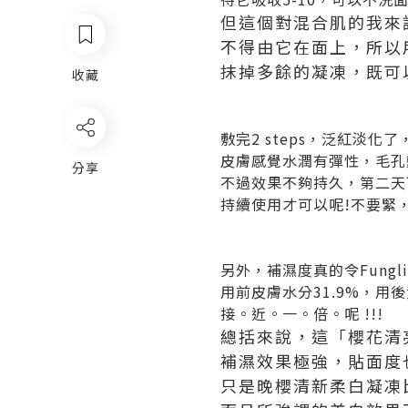
但這個對混合肌的我來說
不得由它在面上，所以用
抹掉多餘的凝凍，既可
收藏
敷完2 steps，泛紅淡化了
皮膚感覺水潤有彈性，毛孔
分享
不過效果不夠持久，第二天
持續使用才可以呢!不要緊
另外，補濕度真的令Fungling
用前皮膚水分31.9%，用後竟
接。近。一。倍。呢 !!!
總括來說，這「櫻花清
補濕效果極強，貼面度
只是晚櫻清新柔白凝凍比