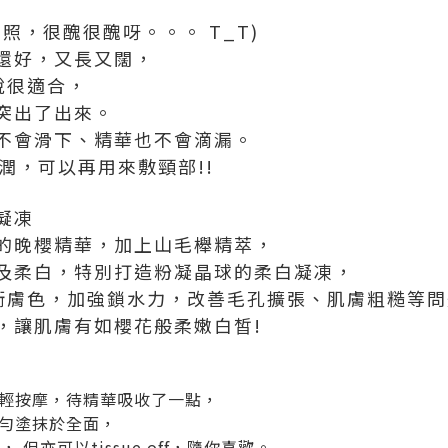
照，很醜很醜呀。。。 T_T)
還好，又長又闊，
來說很適合，
突出了出來。
不會滑下、精華也不會滴漏。
潤，可以再用來敷頸部!!
凝凍
的晚櫻精華，加上山毛櫸精萃，
及柔白，特別打造粉凝晶球的柔白凝凍，
衡膚色，加強鎖水力，改善毛孔擴張、肌膚粗糙等問
，讓肌膚有如櫻花般柔嫩白皙!
輕按摩，待精華吸收了一點，
勻塗抹於全面，
 但亦可以tissue off，隨你喜歡。