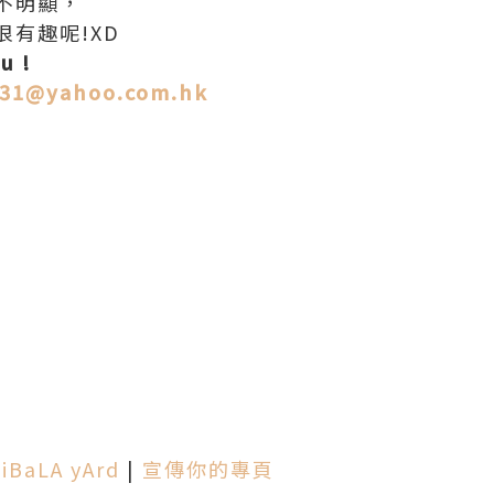
不明顯，
有趣呢!XD
u !
131@yahoo.com.hk
iBaLA yArd
|
宣傳你的專頁