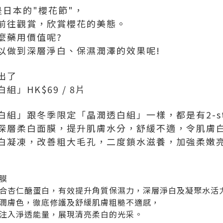
是日本的"櫻花節"，
前往觀賞，欣賞櫻花的美態。
麼藥用價值呢?
以做到深層淨白、保濕潤澤的效果呢!
出了
」HK$69 / 8片
組」跟冬季限定「晶潤透白組」一樣，都是有2-ste
深層柔白面膜，提升肌膚水分，舒緩不適，令肌膚
白凝凍，改善粗大毛孔，二度鎖水滋養，加強柔嫩
膜
合杏仁醣蛋白，有效提升角質保濕力，深層淨白及凝聚水活
潤膚色，徹底修護及舒緩肌膚粗糙不適感，
注入淨透能量，展現清亮柔白的光采。