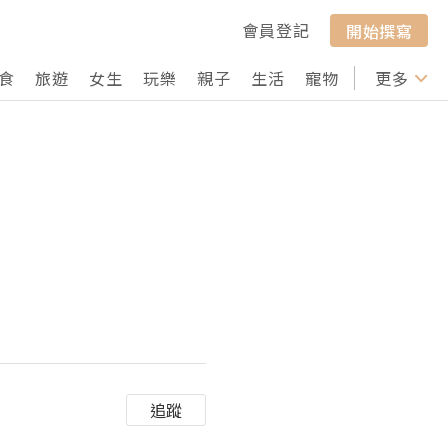
會員登記
開始撰寫
食
旅遊
女生
玩樂
親子
生活
寵物
行山
更多
打卡
追蹤