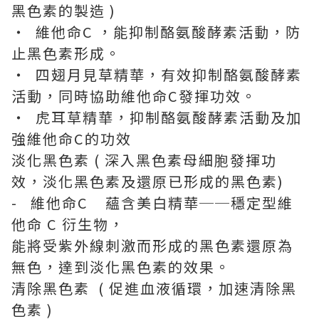
黑色素的製造 )
・ 維他命C ，能抑制酪氨酸酵素活動，防
止黑色素形成。
・ 四翅月見草精華，有效抑制酪氨酸酵素
活動，同時協助維他命C發揮功效。
・ 虎耳草精華，抑制酪氨酸酵素活動及加
強維他命C的功效
淡化黑色素 ( 深入黑色素母細胞發揮功
效，淡化黑色素及還原已形成的黑色素)
- 維他命C 蘊含美白精華──穩定型維
他命 C 衍生物，
能將受紫外線刺激而形成的黑色素還原為
無色，達到淡化黑色素的效果。
清除黑色素 ( 促進血液循環，加速清除黑
色素 )