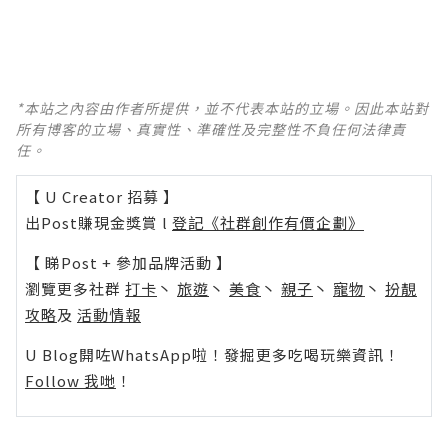
*本站之內容由作者所提供，並不代表本站的立場。因此本站對
所有博客的立場、真實性、準確性及完整性不負任何法律責
任。
【 U Creator 招募 】
出Post賺現金獎賞 l
登記《社群創作有價企劃》
【 睇Post + 參加品牌活動 】
瀏覽更多社群
打卡
丶
旅遊
丶
美食
丶
親子
丶
寵物
丶
扮靚
攻略
及
活動情報
U Blog開咗WhatsApp啦！發掘更多吃喝玩樂資訊！
Follow 我哋
！