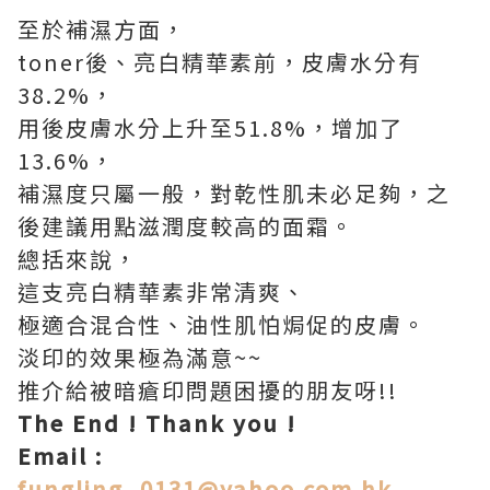
至於補濕方面，
toner後、亮白精華素前，皮膚水分有
38.2%，
用後皮膚水分上升至51.8%，增加了
13.6%，
補濕度只屬一般，對乾性肌未必足夠，之
後建議用點滋潤度較高的面霜。
總括來說，
這支亮白精華素非常清爽、
極適合混合性、油性肌怕焗促的皮膚。
淡印的效果極為滿意~~
推介給被暗瘡印問題困擾的朋友呀!!
The End ! Thank you !
Email :
fungling_0131@yahoo.com.hk