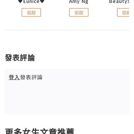
h 夏沫
♥Eunice♥
Amy Ng
追蹤
追蹤
追蹤
發表評論
登入
發表評論
更多女生文章推薦