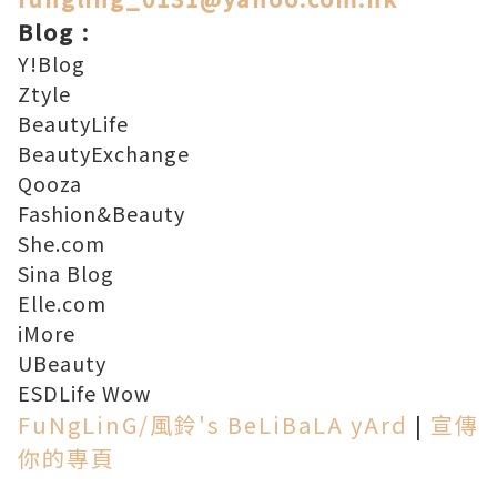
Blog :
Y!Blog
Ztyle
BeautyLife
BeautyExchange
Qooza
Fashion&Beauty
She.com
Sina Blog
Elle.com
iMore
UBeauty
ESDLife Wow
FuNgLinG/風鈴's BeLiBaLA yArd
|
宣傳
你的專頁