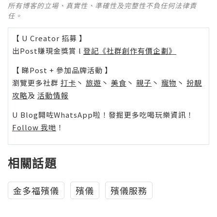
所有博客的立場、真實性、準確性及完整性不負任何法律責
任。
【 U Creator 招募 】
出Post賺現金獎賞 l
登記《社群創作有價企劃》
【 睇Post + 參加品牌活動 】
瀏覽更多社群
打卡
丶
旅遊
丶
美食
丶
親子
丶
寵物
丶
扮靚
攻略
及
活動情報
U Blog開咗WhatsApp啦！發掘更多吃喝玩樂資訊！
Follow 我哋
！
相關話題
金多福殯儀
殯儀
殯儀服務