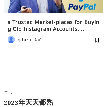
8 Trusted Market-places for Buyin
g Old Instagram Accounts....
rgtu
1小時前
生活
2023年天天都熱