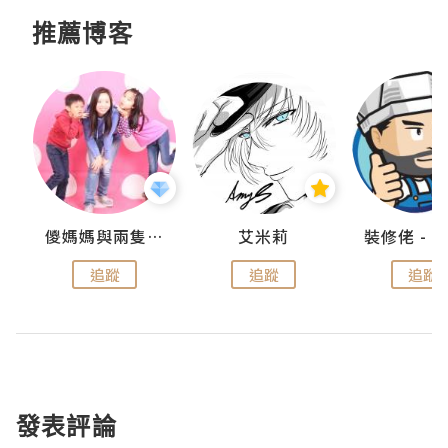
推薦博客
點滴
儍媽媽與兩隻小魔怪之家
艾米莉
追蹤
追蹤
追蹤
發表評論