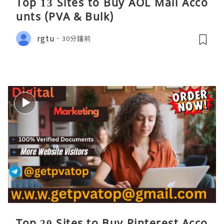
Top 13 Sites to Buy AOL Mail Acco
unts (PVA & Bulk)
rgtu
30分鐘前
Top 20 Sites to Buy Pinterest Acco