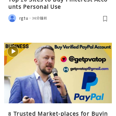
unts Personal Use
rgtu
36分鐘前
8 Trusted Market-places for Buyin