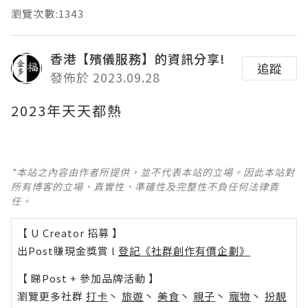
瀏覽次數:1343
香港【殯儀服務】的資訊分享!
追蹤
發佈於 2023.09.28
2023年天天都熱
*本站之內容由作者所提供，並不代表本站的立場。因此本站對
所有博客的立場、真實性、準確性及完整性不負任何法律責
任。
【 U Creator 招募 】
出Post賺現金獎賞 l
登記《社群創作有價企劃》
【 睇Post + 參加品牌活動 】
瀏覽更多社群
打卡
丶
旅遊
丶
美食
丶
親子
丶
寵物
丶
扮靚