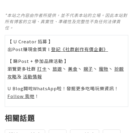
*本站之內容由作者所提供，並不代表本站的立場。因此本站對
所有博客的立場、真實性、準確性及完整性不負任何法律責
任。
【 U Creator 招募 】
出Post賺現金獎賞 l
登記《社群創作有價企劃》
【 睇Post + 參加品牌活動 】
瀏覽更多社群
打卡
丶
旅遊
丶
美食
丶
親子
丶
寵物
丶
扮靚
攻略
及
活動情報
U Blog開咗WhatsApp啦！發掘更多吃喝玩樂資訊！
Follow 我哋
！
相關話題