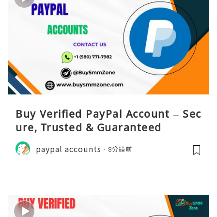
Buy Verified PayPal Account – Sec
ure, Trusted & Guaranteed
paypal accounts
8分鐘前