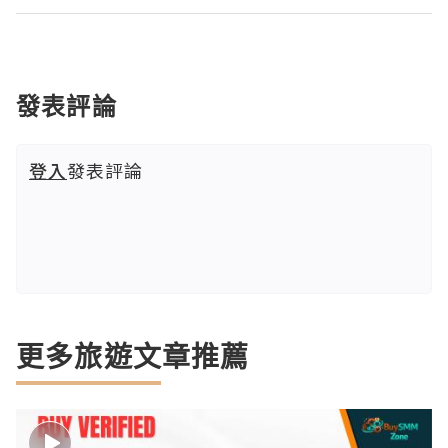
發表評論
登入
發表評論
更多旅遊文章推薦