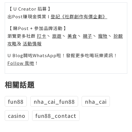
【 U Creator 招募 】
出Post賺現金獎賞 l
登記《社群創作有價企劃》
【 睇Post + 參加品牌活動 】
瀏覽更多社群
打卡
丶
旅遊
丶
美食
丶
親子
丶
寵物
丶
扮靚
攻略
及
活動情報
U Blog開咗WhatsApp啦！發掘更多吃喝玩樂資訊！
Follow 我哋
！
相關話題
fun88
nha_cai_fun88
nha_cai
casino
fun88_contact