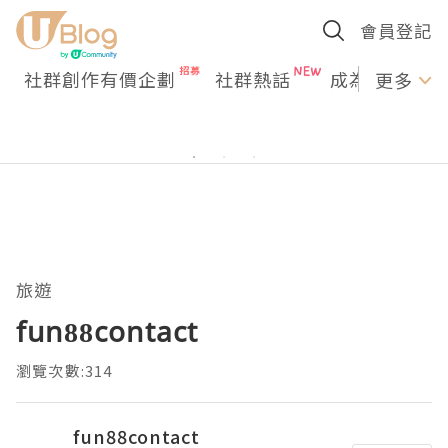
會員登記
社群創作有價企劃
社群熱話
成為U Creato
更多
旅遊
fun88contact
瀏覽次數:314
fun88contact