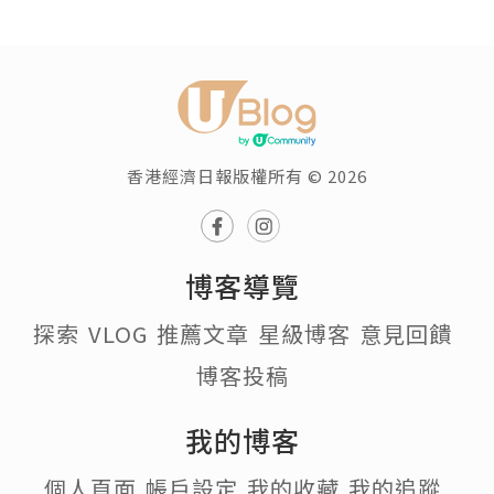
香港經濟日報版權所有 © 2026
博客導覽
探索
VLOG
推薦文章
星級博客
意見回饋
博客投稿
我的博客
個人頁面
帳戶設定
我的收藏
我的追蹤