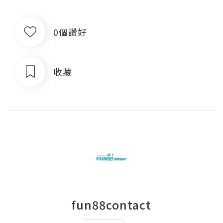
0個讚好
收藏
fun88contact