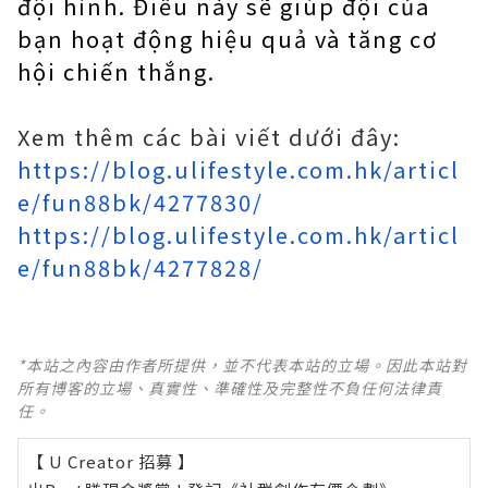
đội hình. Điều này sẽ giúp đội của
bạn hoạt động hiệu quả và tăng cơ
hội chiến thắng.
Xem thêm các bài viết dưới đây:
https://blog.ulifestyle.com.hk/articl
e/fun88bk/4277830/
https://blog.ulifestyle.com.hk/articl
e/fun88bk/4277828/
*本站之內容由作者所提供，並不代表本站的立場。因此本站對
所有博客的立場、真實性、準確性及完整性不負任何法律責
任。
【 U Creator 招募 】