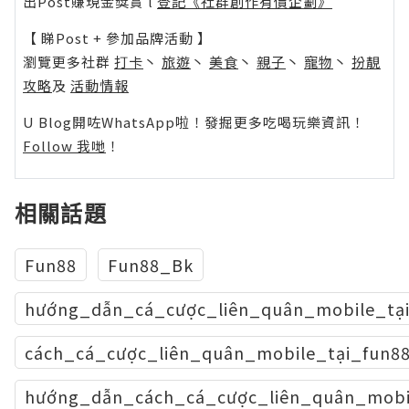
出Post賺現金獎賞 l
登記《社群創作有價企劃》
【 睇Post + 參加品牌活動 】
瀏覽更多社群
打卡
丶
旅遊
丶
美食
丶
親子
丶
寵物
丶
扮靚
攻略
及
活動情報
U Blog開咗WhatsApp啦！發掘更多吃喝玩樂資訊！
Follow 我哋
！
相關話題
Fun88
Fun88_Bk
hướng_dẫn_cá_cược_liên_quân_mobile_tạ
cách_cá_cược_liên_quân_mobile_tại_fun8
hướng_dẫn_cách_cá_cược_liên_quân_mobi