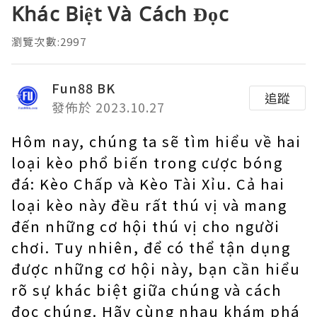
Khác Biệt Và Cách Đọc
瀏覽次數:2997
Fun88 BK
追蹤
發佈於 2023.10.27
Hôm nay, chúng ta sẽ tìm hiểu về hai
loại kèo phổ biến trong cược bóng
đá: Kèo Chấp và Kèo Tài Xỉu. Cả hai
loại kèo này đều rất thú vị và mang
đến những cơ hội thú vị cho người
chơi. Tuy nhiên, để có thể tận dụng
được những cơ hội này, bạn cần hiểu
rõ sự khác biệt giữa chúng và cách
đọc chúng. Hãy cùng nhau khám phá