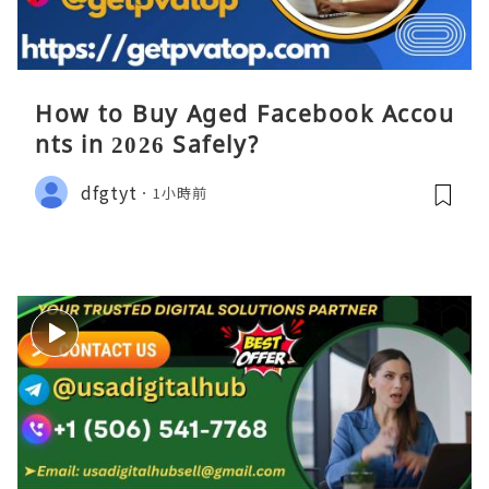
How to Buy Aged Facebook Accou
nts in 2026 Safely?
dfgtyt
1小時前