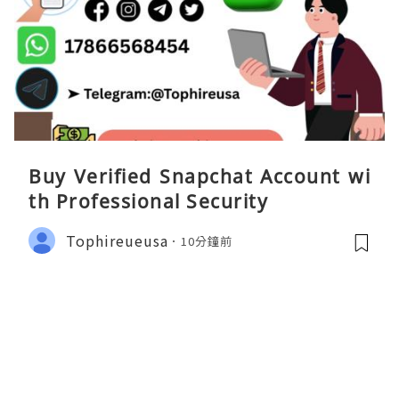
Buy Verified Snapchat Account wi
th Professional Security
Tophireueusa
10分鐘前