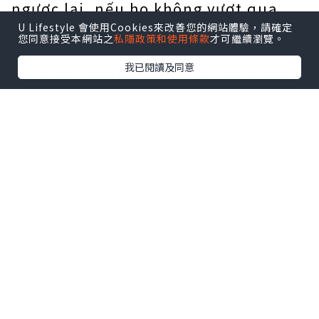
ngược lại, nếu họ không vượt qua,
bạn sẽ thua cược.
U Lifestyle 會使用Cookies來改善您的網站體驗，請確定
您同意接受本網站之
私隱政策和使用條款
才可繼續瀏覽。
我已閱讀及同意
Ví dụ, nếu bạn thấy Kèo Chấp 0.5 và
bạn đặt cược vào đội A, điều này có
nghĩa là đội A phải thắng hoặc hòa
để bạn thắng cược. Nếu đội A thua,
bạn thua cược.
Ngược lại, Kèo Tài Xỉu liên quan đến
tổng số bàn thắng trong trận đấu.
Người chơi cần dự đoán xem tổng số
bàn thắng trong trận đấu sẽ lớn hơn
hay nhỏ hơn mức mà nhà cái đưa ra.
Điều này đòi hỏi bạn phải nắm rõ sức