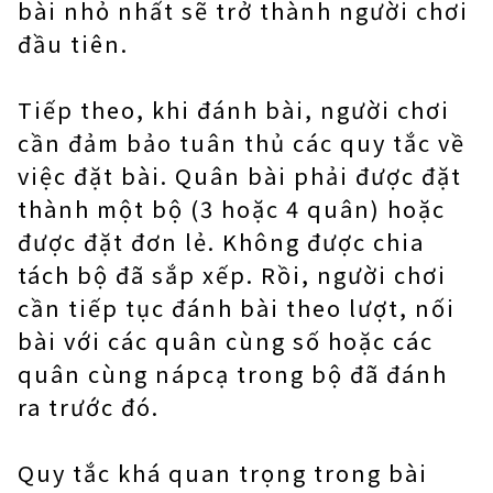
bài nhỏ nhất sẽ trở thành người chơi
đầu tiên.
Tiếp theo, khi đánh bài, người chơi
cần đảm bảo tuân thủ các quy tắc về
việc đặt bài. Quân bài phải được đặt
thành một bộ (3 hoặc 4 quân) hoặc
được đặt đơn lẻ. Không được chia
tách bộ đã sắp xếp. Rồi, người chơi
cần tiếp tục đánh bài theo lượt, nối
bài với các quân cùng số hoặc các
quân cùng nápcạ trong bộ đã đánh
ra trước đó.
Quy tắc khá quan trọng trong bài