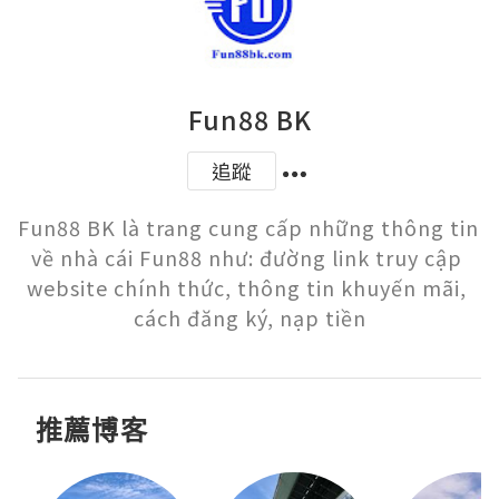
Fun88 BK
追蹤
Fun88 BK là trang cung cấp những thông tin 
về nhà cái Fun88 như: đường link truy cập 
website chính thức, thông tin khuyến mãi, 
cách đăng ký, nạp tiền
推薦博客