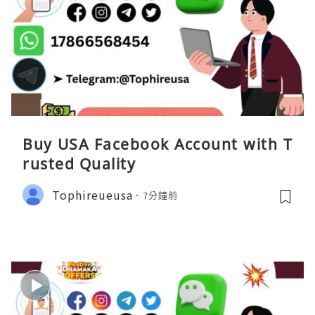
Buy USA Facebook Account with T
rusted Quality
Tophireueusa
7分鐘前