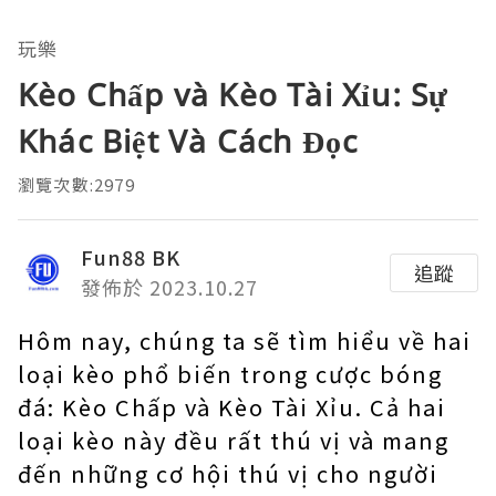
玩樂
Kèo Chấp và Kèo Tài Xỉu: Sự
Khác Biệt Và Cách Đọc
瀏覽次數:2979
Fun88 BK
追蹤
發佈於 2023.10.27
Hôm nay, chúng ta sẽ tìm hiểu về hai
loại kèo phổ biến trong cược bóng
đá: Kèo Chấp và Kèo Tài Xỉu. Cả hai
loại kèo này đều rất thú vị và mang
đến những cơ hội thú vị cho người