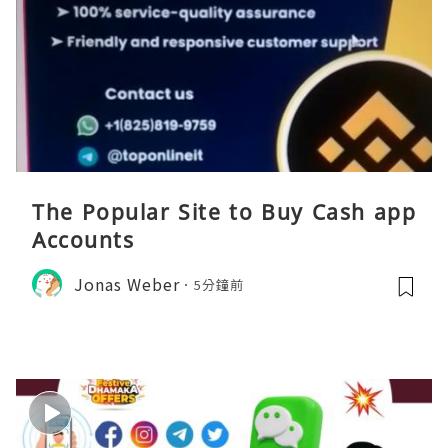
The Popular Site to Buy Cash app
Accounts
Jonas Weber
5分鐘前