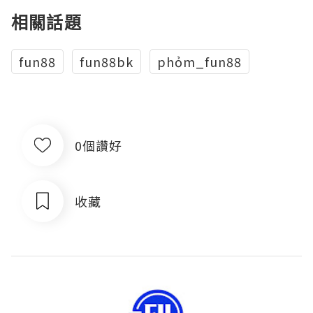
相關話題
fun88
fun88bk
phỏm_fun88
0個讚好
收藏