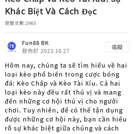
Khác Biệt Và Cách Đọc
瀏覽次數:2965
Fun88 BK
追蹤
發佈於 2023.10.27
Hôm nay, chúng ta sẽ tìm hiểu về hai
loại kèo phổ biến trong cược bóng
đá: Kèo Chấp và Kèo Tài Xỉu. Cả hai
loại kèo này đều rất thú vị và mang
đến những cơ hội thú vị cho người
chơi. Tuy nhiên, để có thể tận dụng
được những cơ hội này, bạn cần hiểu
rõ sự khác biệt giữa chúng và cách