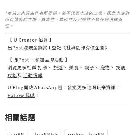
*本站之內容由作者所提供，並不代表本站的立場。因此本站對
所有博客的立場、真實性、準確性及完整性不負任何法律責
任。
【 U Creator 招募 】
出Post賺現金獎賞 l
登記《社群創作有價企劃》
【 睇Post + 參加品牌活動 】
瀏覽更多社群
打卡
丶
旅遊
丶
美食
丶
親子
丶
寵物
丶
扮靚
攻略
及
活動情報
U Blog開咗WhatsApp啦！發掘更多吃喝玩樂資訊！
Follow 我哋
！
相關話題
fun88
fun88bk
poker_fun88