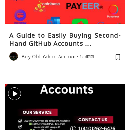
A Guide to Easily Buying Second-
Hand GitHub Accounts ...
Buy Old Yahoo Accoun
1小時前