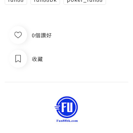
0個讚好
收藏