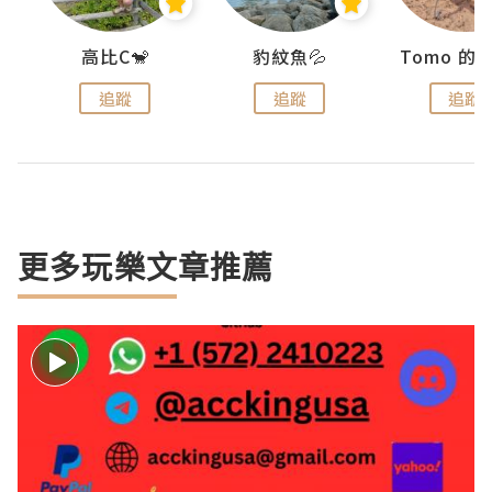
)
高比C🐒
豹紋魚💦
追蹤
追蹤
追蹤
更多玩樂文章推薦