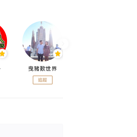
nius
曳豬歎世界
Koalascities (^O^)! @ UTravel
追蹤
追蹤