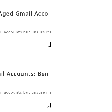
 Aged Gmail Acco
l accounts but unsure if i
alone. ⭐⭐⭐⭐⭐⭐⭐⭐⭐⭐ If yo
nock us – Contact US ✅⇒2
il Accounts: Ben
l accounts but unsure if i
alone. ⭐⭐⭐⭐⭐⭐⭐⭐⭐⭐ If yo
nock us – Contact US ✅⇒2