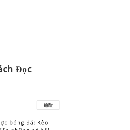
ách Đọc
追蹤
ược bóng đá: Kèo
 đến những cơ hội