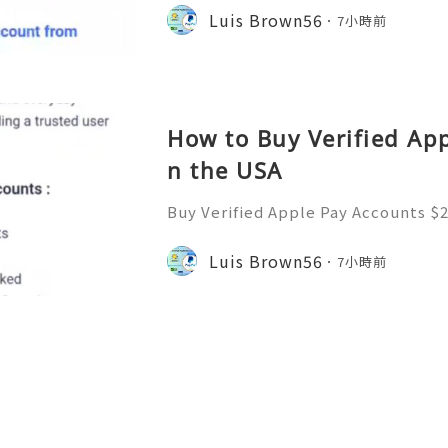
to-Use Verified BitPay Accounts On
Luis Brown56
7小時前
ccounts for fast, secu
How to Buy Verified App
n the USA
Buy Verified Apple Pay Accounts $2
e: $220.00 through $350.00 Purchas
ounts gives you a fast, secure, Buy
Luis Brown56
7小時前
nts to access a secur