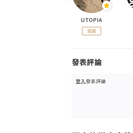
沙米旅行手帖 Somewhere Journal
UTOPIA
追蹤
追蹤
發表評論
登入
發表評論