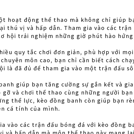
ột hoạt động thể thao mà không chỉ giúp bạ
i thú vị và hấp dẫn. Tham gia vào các trận
ơ hội trải nghiệm những giờ phút hào hứng 
iều quy tắc chơi đơn giản, phù hợp với mọ
 chuyên môn cao, bạn chỉ cần biết cách chạ
ội là đã đủ để tham gia vào một trận đấu sô
anh giúp bạn tăng cường sự gắn kết và gia
ặp gỡ và chơi thể thao cùng những người b
ựng thể lực, kèo đồng banh còn giúp bạn rèn
n cá tính của mình.
ia vào các trận đấu bóng đá với kèo đồng b
vị và hấp dẫn mà môn thể thao này mang lại