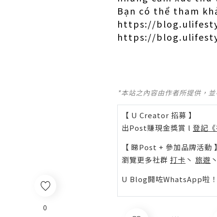
Bạn có thể tham khả
https://blog.ulifes
https://blog.ulifes
*本站之內容由作者所提供，
【 U Creator 招募 】
出Post賺現金獎賞 l
登記《
【 睇Post + 參加品牌活動 
瀏覽更多社群
打卡
丶
旅遊
U Blog開咗WhatsAp
0