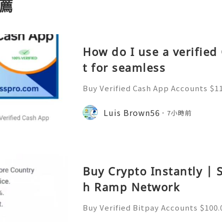
薦
How do I use a verifie
t for seamless
Buy Verified Cash App Accounts $11
e: $110.00 through $699.00 Buy Ver
r Sale | Fast Delivery Available Are
Luis Brown56
7小時前
fied Cash App Accou
Buy Crypto Instantly | 
h Ramp Network
Buy Verified Bitpay Accounts $100.
$100.00 through $190.00 Buy verifi