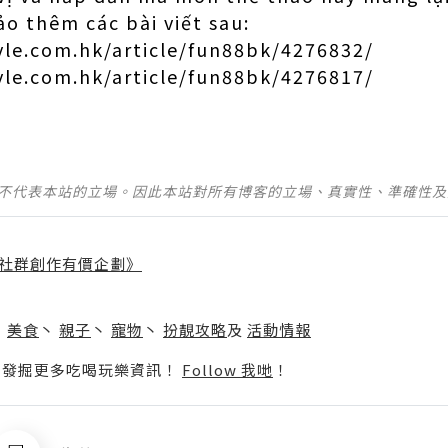
o thêm các bài viết sau:
tyle.com.hk/article/fun88bk/4276832/
tyle.com.hk/article/fun88bk/4276817/
並不代表本站的立場。因此本站對所有博客的立場、真實性、準確性
社群創作有價企劃》
】
丶
美食
丶
親子
丶
寵物
丶
扮靚攻略
及
活動情報
p啦！發掘更多吃喝玩樂資訊！
Follow 我哋
！