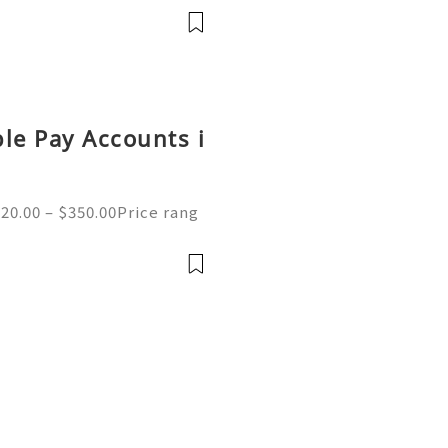
line Buy verified Bitpay A
le Pay Accounts i
20.00 – $350.00Price rang
ing verified Apple Pay acc
 verified Apple Pay accou