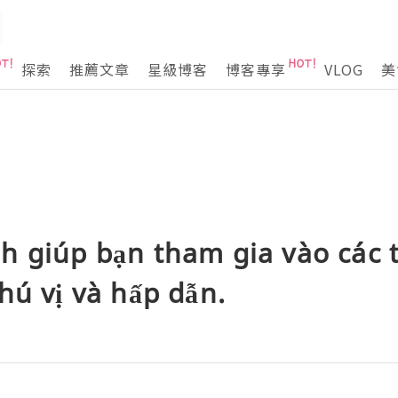
探索
推薦文章
星級博客
博客專享
VLOG
美
h giúp bạn tham gia vào các 
hú vị và hấp dẫn.