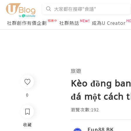
社群創作有價企劃
社群熱話
成為U Creator
旅遊
Kèo đồng ban
đá một cách t
0
瀏覽次數:192
收藏
Fun88 BK