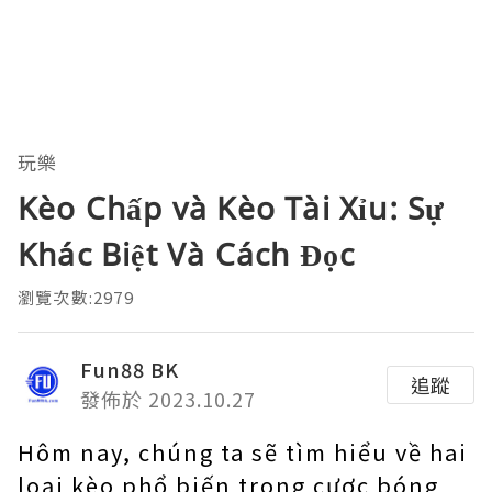
玩樂
Kèo Chấp và Kèo Tài Xỉu: Sự
Khác Biệt Và Cách Đọc
瀏覽次數:2979
Fun88 BK
追蹤
發佈於 2023.10.27
Hôm nay, chúng ta sẽ tìm hiểu về hai
loại kèo phổ biến trong cược bóng