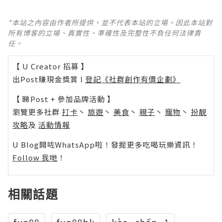
*本站之內容由作者所提供，並不代表本站的立場。因此本站對
所有博客的立場、真實性、準確性及完整性不負任何法律責
任。
【 U Creator 招募 】
出Post賺現金獎賞 l
登記《社群創作有價企劃》
【 睇Post + 參加品牌活動 】
瀏覽更多社群
打卡
丶
旅遊
丶
美食
丶
親子
丶
寵物
丶
扮靚
攻略
及
活動情報
U Blog開咗WhatsApp啦！發掘更多吃喝玩樂資訊！
Follow 我哋
！
相關話題