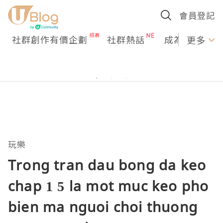
會員登記
社群創作有價企劃
社群熱話
成為U Creato
更多
玩樂
Trong tran dau bong da keo
chap 1 5 la mot muc keo pho
bien ma nguoi choi thuong