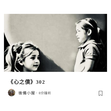
《心之債》302
後備小屋
8分鐘前