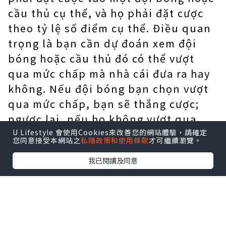
cầu thủ cụ thể, và họ phải đặt cược
theo tỷ lệ số điểm cụ thể. Điều quan
trọng là bạn cần dự đoán xem đội
bóng hoặc cầu thủ đó có thể vượt
qua mức chấp mà nhà cái đưa ra hay
không. Nếu đội bóng bạn chọn vượt
qua mức chấp, bạn sẽ thắng cược;
ngược lại, nếu họ không vượt qua,
bạn sẽ thua cược.
U Lifestyle 會使用Cookies來改善您的網站體驗，請確定
您同意接受本網站之
私隱政策和使用條款
才可繼續瀏覽。
我已閱讀及同意
Ví dụ, nếu bạn thấy Kèo Chấp 0.5 và
bạn đặt cược vào đội A, điều này có
nghĩa là đội A phải thắng hoặc hòa
để bạn thắng cược. Nếu đội A thua,
bạn thua cược.