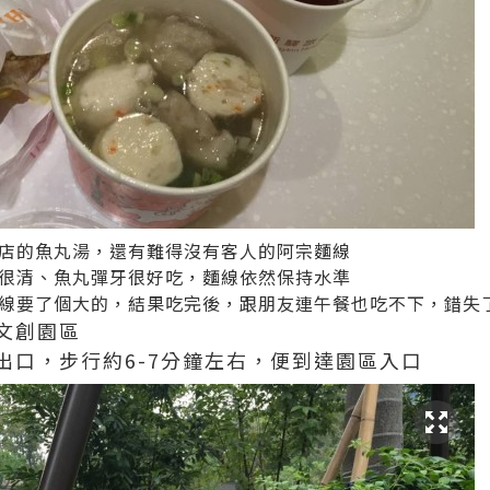
店的魚丸湯，還有難得沒有客人的阿宗麵線
很清、魚丸彈牙很好吃，麵線依然保持水準
線要了個大的，結果吃完後，跟朋友連午餐也吃不下，錯失
文創園區
出口，步行約6-7分鐘左右，便到達園區入口