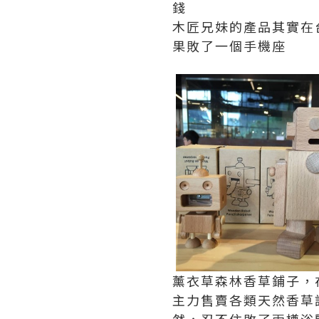
錢
木匠兄妹的產品其實在
果敗了一個手機座
薰衣草森林香草鋪子，
主力售賣各類天然香草
然，忍不住敗了兩樽浴鹽