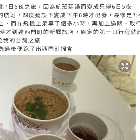
北7日6夜之旅，因為航班延誤而變成只得6日5夜
起飛的航班，四度延誤下變成下午6時才出發，最慘是7
士，而在飛機上呆等了個多小時，再加上過關、取
2時才到達西門町的新驛旅店，原定的第一日行程就
始我的台灣之旅
洗過後便跑了出西門町搵食