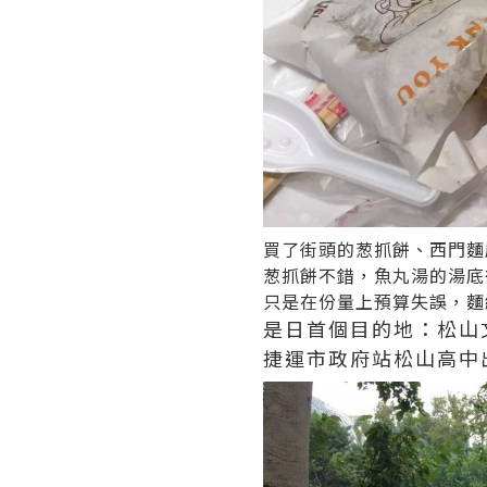
買了街頭的葱抓餅、西門麵
葱抓餅不錯，魚丸湯的湯底
只是在份量上預算失誤，麵
是日首個目的地：松山
捷運市政府站松山高中