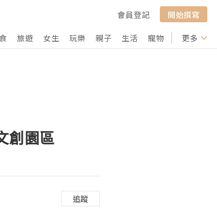
會員登記
開始撰寫
食
旅遊
女生
玩樂
親子
生活
寵物
行山
更多
打卡
山文創園區
追蹤