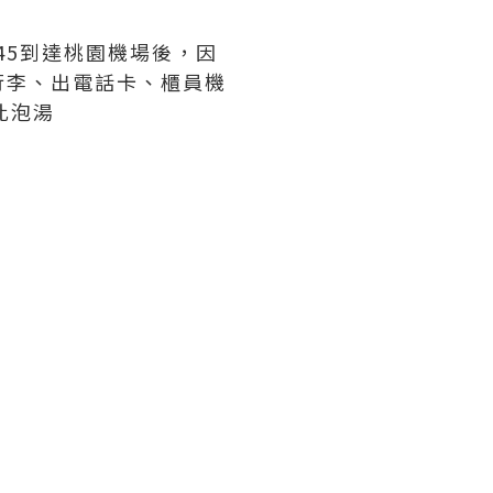
:45到達桃園機場後，因
行李、出電話卡、櫃員機
此泡湯