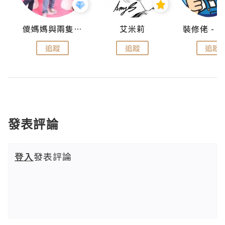
點滴
儍媽媽與兩隻小魔怪之家
艾米莉
追蹤
追蹤
追蹤
發表評論
登入
發表評論