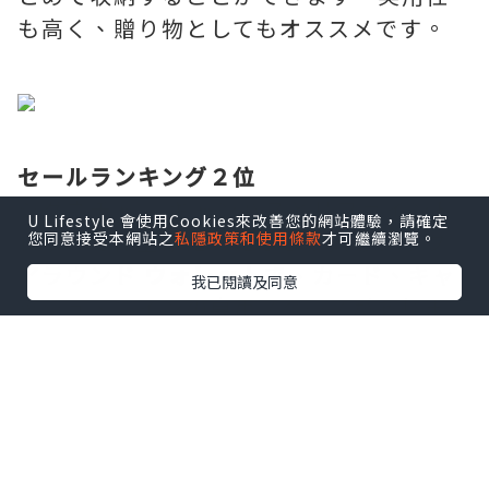
も高く、贈り物としてもオススメです。
セールランキング２位
シグネチャー キャンバスとリファインド
U Lifestyle 會使用Cookies來改善您的網站體驗，請確定
レザーで仕上げた、たっぷり入るジップ
您同意接受本網站之
私隱政策和使用條款
才可繼續瀏覽。
アラウンド
ウォレット
で、カード、キャ
我已閱讀及同意
ッシュ、コインの専用スペースがありま
す。ラウンドファスナー タイプで、
IPHONE Xまで収納できるサイズです。
カード 12枚 収納/お札を折らずに収納可
能/ファスナー付き小銭入れ/ファスナー開
閉/外側にポケット/付属品：領収書、ギフ