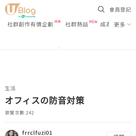
會員登記
社群創作有價企劃
社群熱話
成為U Creato
更多
生活
オフィスの防音対策
瀏覽次數:242
frrclfuzi01