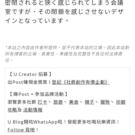
密閉されると狭く感じられてしまう会議
室ですが、その閉鎖を感じさせないデザ
インとなっています。
*本站之內容由作者所提供，並不代表本站的立場。因此本站對
所有博客的立場、真實性、準確性及完整性不負任何法律責
任。
【 U Creator 招募 】
出Post賺現金獎賞 l
登記《社群創作有價企劃》
【 睇Post + 參加品牌活動 】
瀏覽更多社群
打卡
丶
旅遊
丶
美食
丶
親子
丶
寵物
丶
扮靚
攻略
及
活動情報
U Blog開咗WhatsApp啦！發掘更多吃喝玩樂資訊！
Follow 我哋
！