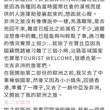
是因為各種因為當時國際社會的漠視而提
供的人道援助發展起來的,想起就心酸。
非洲之旅沒有像傳說中一樣,充滿艱險,是去
完回不來,難度已經比之前減低了不少,過關
沒想像中的難,已經能夠叫輕鬆了事,遇刁難
的情況實際上很少...就除了在贊比亞因為
國籍問題被刁難了三個小時,沿路區域國家
也算是TOURIST WELCOME,很適合第一
次去非洲的旅客們。
在我開始第二部份的歐洲之前,我又去了中
東幾個國家,然後又因為小小錯失,回過香
港,準備了一陣子,又去了一趟中亞及非洲,
又開始了我的歐洲之旅。
第二次歐洲
如之前所說,我重回歐洲的時侯,就有一項很