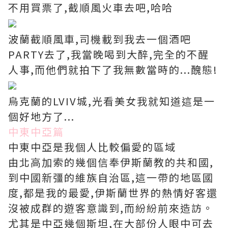
不用買票了,截順風火車去吧,哈哈
波蘭截順風車,司機載到我去一個酒吧
PARTY去了,我當晚喝到大醉,完全的不醒
人事,而他們就拍下了我無數當時的...醜態!
烏克蘭的LVIV城,光看美女我就知道這是一
個好地方了...
中東中亞篇
中東中亞是我個人比較偏愛的區域
由北高加索的幾個信奉伊斯蘭教的共和國,
到中國新彊的維族自治區,這一帶的地區國
度,都是我的最愛,伊斯蘭世界的熱情好客還
沒被成群的遊客意識到,而紛紛前來造訪。
尤其是中亞幾個斯坦,在大部份人眼中可去