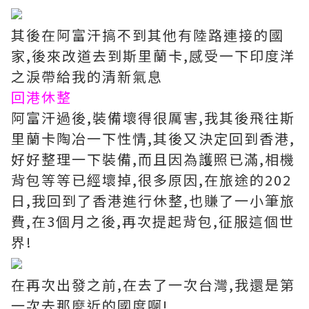
其後在阿富汗搞不到其他有陸路連接的國
家,後來改道去到斯里蘭卡,感受一下印度洋
之淚帶給我的清新氣息
回港休整
阿富汗過後,裝備壞得很厲害,我其後飛往斯
里蘭卡陶冶一下性情,其後又決定回到香港,
好好整理一下裝備,而且因為護照已滿,相機
背包等等已經壞掉,很多原因,在旅途的202
日,我回到了香港進行休整,也賺了一小筆旅
費,在3個月之後,再次提起背包,征服這個世
界!
在再次出發之前,在去了一次台灣,我還是第
一次去那麼近的國度啊!