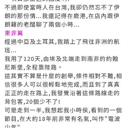
不過即使當時人在台灣,我卻仍然忘不了伊
朗的那份情...我還記得在鹿港,在店內跟伊
朗籍的老闊聊了兩個小時...
東非篇
經過中亞及土耳其,我踏上了飛往非洲的航
班...
我用了120天,由埃及北端走到南非的約翰
尼斯堡,全程靠陸路。
這其實不算是什麼的創舉,條件相對不難,相
信很多人可以很輕鬆地完成,而且到了真真
正正的走在路上,我發覺沿著這條路線走的
背包客,20個少不了!
可是走到一半,我想起我小時侯,看到的一個
節目,在大約18年前非常有名氣,叫作"電波
少年"