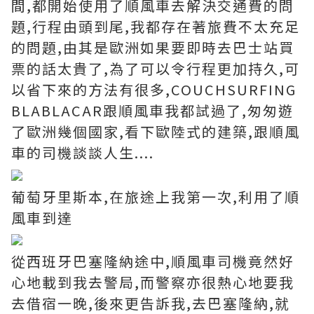
間,都開始使用了順風車去解決交通費的問
題,行程由頭到尾,我都存在著旅費不太充足
的問題,由其是歐洲如果要即時去巴士站買
票的話太貴了,為了可以令行程更加持久,可
以省下來的方法有很多,COUCHSURFING
BLABLACAR跟順風車我都試過了,匆匆遊
了歐洲幾個國家,看下歐陸式的建築,跟順風
車的司機談談人生....
葡萄牙里斯本,在旅途上我第一次,利用了順
風車到達
從西班牙巴塞隆納途中,順風車司機竟然好
心地載到我去警局,而警察亦很熱心地要我
去借宿一晚,後來更告訴我,去巴塞隆納,就