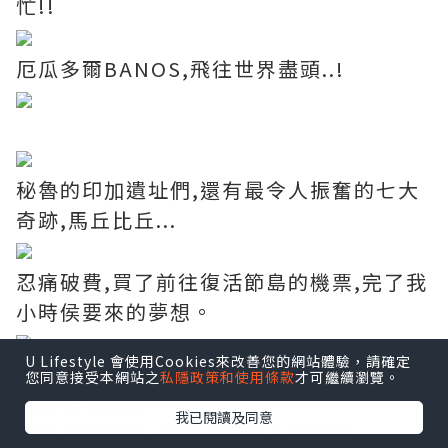
忙!!
厄瓜多爾BANOS,飛往世界盡頭..!
秘魯的印加遺址們,還有最令人振奮的七大
奇跡,馬丘比丘...
忍痛破費,買了前往復活節島的機票,完了我
小時侯要來的夢想。
U Lifestyle 會使用Cookies來改善您的網站體驗，請確定
在這個南美洲大陸,我完成了大部份人所知
您同意接受本網站之
私隱政策和使用條款
才可繼續瀏覽。
道的著名地方
我已閱讀及同意
完成了我自己,也是大部份人的夢想