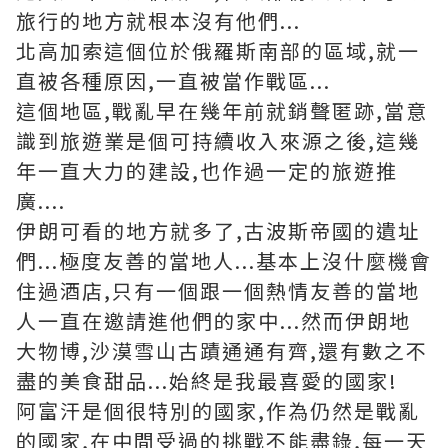
旅行的地方就根本沒有他們...
北高加索這個位於俄羅斯南部的區域,就一
直被各種原因,一直被當作戰區...
這個地區,戰亂早在幾年前就銷聲匿跡,當意
識到旅遊業是個可持續收入來源之後,這幾
年一直大力的建設,也作過一定的旅遊推
廣....
伊朗可看的地方就多了,古波斯帝國的遺址
們...極度友善的當地人...基本上沒什麼機會
住過酒店,只有一個跟一個熱情友善的當地
人一直在邀請進他們的家中...然而伊朗地
大物博,沙漠雪山古蹟通通有齊,還有數之不
盡的美食甜品...始終是我最喜愛的國家!
阿富汗是個很特別的國家,作為仍然是戰亂
的國家,在中間受過的挑戰不能盡錄,每一天