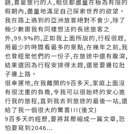
題,喜愛旅行的人,相信都盡量在極為有限的
假期內,盡量地滿足自己探索世界的欲望。
我在路上遇到的亞洲旅客絕對不會少,除了
極少數跟我有同樣想法的長途旅客之
外,99.9%的,正如我上面所說的,行程很趕,
用最少的時間看最多的景點,在幾年之前,我
也曾經是他們的一份子,在旅途中還有腹瀉,
結果還因為行程安排得太趕,還是要邊拉肚
子邊上路。
很幸運地,在我離開的9百多天,家庭上面沒
有很沈重的負擔,令我可以很始終的安心進
行我的旅程,直到我去到旅途的最後一站,還
給了我一個很大的驚喜!!!(後文)
9百多天的經歷,要將其壓縮成一篇文章,恐
怕要寫到2046...